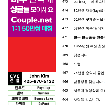
475
partnerjin 님 찾습
474
82년생 재윤(Jay)를
473
62년생 구재준님을
472
58년생 이순래(이지
471
친구 현금순을 찾습
470
1966년생 부산 출
469
찾습니다
468
드럼
467
74년생 홍익대 졸업
466
남동생을 찾습니다.
465
서울대 경영학과 출
464
사람을 찾습니다.