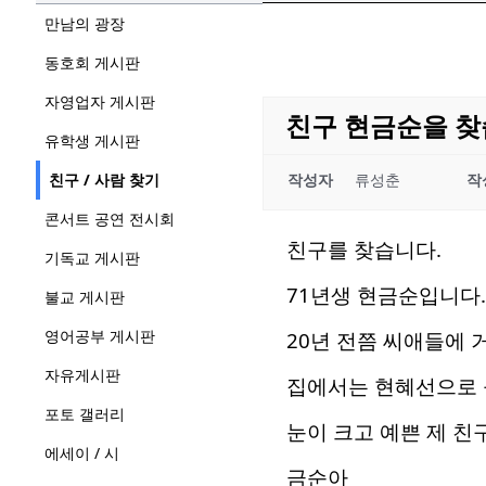
만남의 광장
동호회 게시판
자영업자 게시판
친구 현금순을 찾
유학생 게시판
친구 / 사람 찾기
작성자
류성춘
작
콘서트 공연 전시회
친구를 찾습니다.
기독교 게시판
71년생 현금순입니다.
불교 게시판
영어공부 게시판
20년 전쯤 씨애들에 
자유게시판
집에서는 현혜선으로 
포토 갤러리
눈이 크고 예쁜 제 친
에세이 / 시
금순아