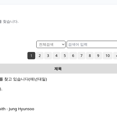
를 찾습니다.
1
2
3
4
5
6
7
8
9
10
제목
를 찾고 있습니다(애넌대일)
.
ith - Jung Hyunsoo