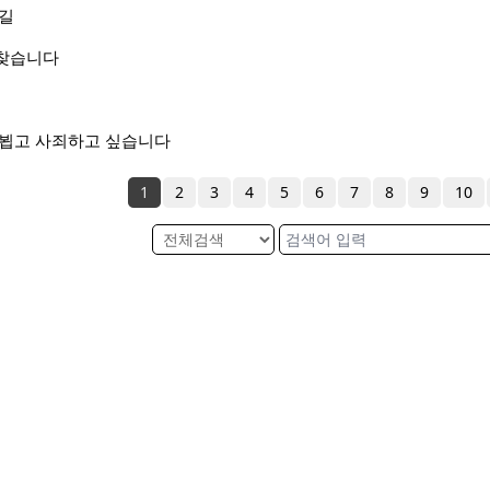
나길
찾습니다
 뵙고 사죄하고 싶습니다
1
2
3
4
5
6
7
8
9
10