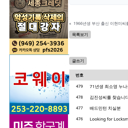
«
1966년생 부산 출신 이현미씨
목록보기
글쓰기
번호
479
71년생 최소영 누나
478
김진성씨를 찾습니다
477
배드민턴 치실분
476
Looking for Locksm