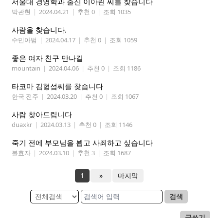
서울대 경영학과 출신 이아린 씨를 찾습니다
박관현
|
2024.04.21
|
추천 0
|
조회 1035
사람을 찾습니다.
수민아범
|
2024.04.17
|
추천 0
|
조회 1059
좋은 여자 친구 만나길
mountain
|
2024.04.06
|
추천 0
|
조회 1186
타코마 김형섭씨를 찾습니다
한국 전주
|
2024.03.20
|
추천 0
|
조회 1067
사람 찾아드립니다
duaxkr
|
2024.03.13
|
추천 0
|
조회 1146
죽기 전에 부모님을 뵙고 사죄하고 싶습니다
불효자
|
2024.03.10
|
추천 3
|
조회 1687
1
»
마지막
검색
글쓰기