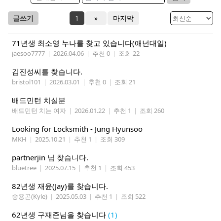
글쓰기
1
»
마지막
71년생 최소영 누나를 찾고 있습니다(애넌대일)
jaesoo7777
|
2026.04.06
|
추천 0
|
조회 22
김진성씨를 찾습니다.
bristol101
|
2026.03.01
|
추천 0
|
조회 21
배드민턴 치실분
배드민턴 치는 여자
|
2026.01.22
|
추천 1
|
조회 260
Looking for Locksmith - Jung Hyunsoo
MKH
|
2025.10.21
|
추천 1
|
조회 309
partnerjin 님 찾습니다.
bluetree
|
2025.07.15
|
추천 1
|
조회 453
82년생 재윤(Jay)를 찾습니다.
송용곤(Kyle)
|
2025.05.03
|
추천 1
|
조회 522
62년생 구재준님을 찾습니다
(1)