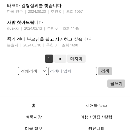
타코마 김형섭씨를 찾습니다
한국 전주
|
2024.03.20
|
추천 0
|
조회 1067
사람 찾아드립니다
duaxkr
|
2024.03.13
|
추천 0
|
조회 1146
죽기 전에 부모님을 뵙고 사죄하고 싶습니다
불효자
|
2024.03.10
|
추천 3
|
조회 1690
1
»
마지막
검색
글쓰기
홈
시애틀 뉴스
벼룩시장
여행 / 맛집 / 칼럼
미국 정보
커뮤니티