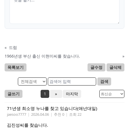
«
드럼
1966년생 부산 출신 이현미씨를 찾습니다.
»
목록보기
글수정
글삭제
검색
글쓰기
1
»
마지막
71년생 최소영 누나를 찾고 있습니다(애넌대일)
jaesoo7777
|
2026.04.06
|
추천 0
|
조회 22
김진성씨를 찾습니다.