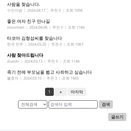
사람을 찾습니다.
수민아범
|
2024.04.17
|
추천 0
|
조회 1058
좋은 여자 친구 만나길
mountain
|
2024.04.06
|
추천 0
|
조회 1184
타코마 김형섭씨를 찾습니다
한국 전주
|
2024.03.20
|
추천 0
|
조회 1067
사람 찾아드립니다
duaxkr
|
2024.03.13
|
추천 0
|
조회 1146
죽기 전에 부모님을 뵙고 사죄하고 싶습니다
불효자
|
2024.03.10
|
추천 3
|
조회 1683
1
»
마지막
검색
글쓰기