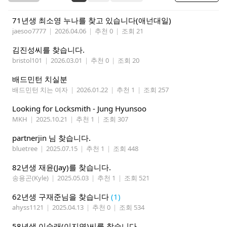
71년생 최소영 누나를 찾고 있습니다(애넌대일)
jaesoo7777
|
2026.04.06
|
추천 0
|
조회 21
김진성씨를 찾습니다.
bristol101
|
2026.03.01
|
추천 0
|
조회 20
배드민턴 치실분
배드민턴 치는 여자
|
2026.01.22
|
추천 1
|
조회 257
Looking for Locksmith - Jung Hyunsoo
MKH
|
2025.10.21
|
추천 1
|
조회 307
partnerjin 님 찾습니다.
bluetree
|
2025.07.15
|
추천 1
|
조회 448
82년생 재윤(Jay)를 찾습니다.
송용곤(Kyle)
|
2025.05.03
|
추천 1
|
조회 521
62년생 구재준님을 찾습니다
(1)
ahyss1121
|
2025.04.13
|
추천 0
|
조회 534
58년생 이순래(이지연)씨를 찾습니다.