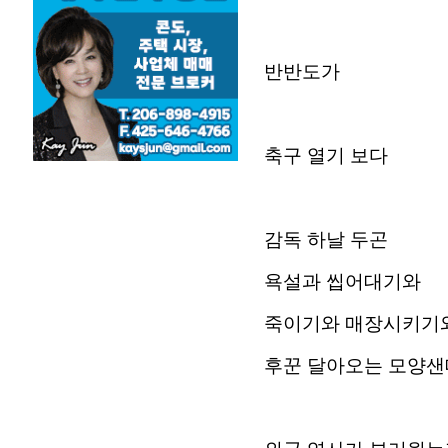
반반도가
축구 열기 보다
감독 하날 두곤
욕설과 씹어대기와
죽이기와 매장시키기
후꾼 달아오는 모양샌