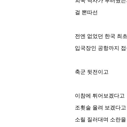
외국 역사가 부러웠는
걸 뽄따선
전엔 없었던 한국 최
입국장인 공항까지 접
축군 뒷전이고
이참에 튀어보겠다고
조횟술 올려 보겠다고
소릴 질러대며 소란을