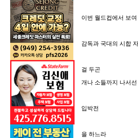
이번 월드컵에서 보여
감독과 국대의 시합 자
걸 두곤
개나 소들까지 나서선
입박전
을 하느라