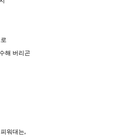
지
초로
수해 버리곤
 피워대는,