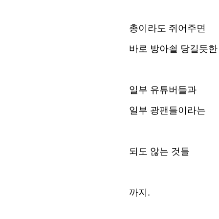
총이라도 쥐어주면
바로 방아쇨 당길듯한
일부 유튜버들과
일부 광팬들이라는
되도 않는 것들
까지.