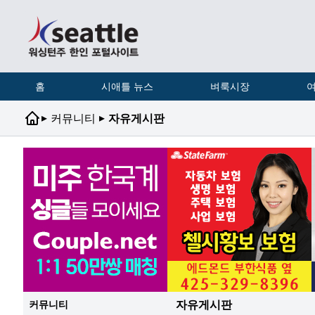
홈
시애틀 뉴스
벼룩시장
여
▸
▸
커뮤니티
자유게시판
자유게시판
커뮤니티