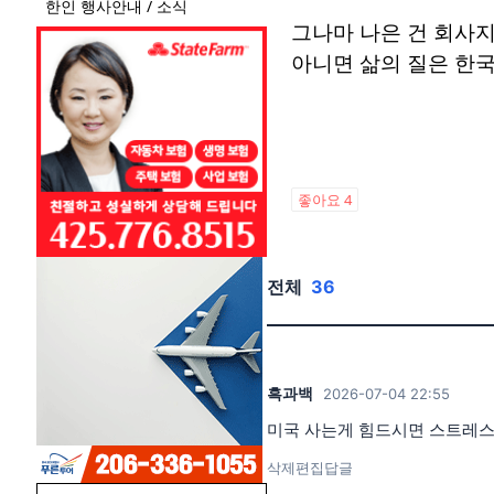
한인 행사안내 / 소식
그나마 나은 건 회사
아니면 삶의 질은 한국
좋아요
4
전체
36
흑과백
2026-07-04 22:55
미국 사는게 힘드시면 스트레스 
삭제
편집
답글