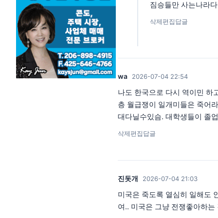
짐승들만 사는나라다 No
삭제
편집
답글
wa
2026-07-04 22:54
나도 한국으로 다시 역이민 하고
층 월급쟁이 일개미들은 죽어라
대다닐수있슴. 대학생들이 졸업
삭제
편집
답글
진돗개
2026-07-04 21:03
미국은 죽도록 열심히 일해도 안
여.. 미국은 그냥 전쟁좋아하는