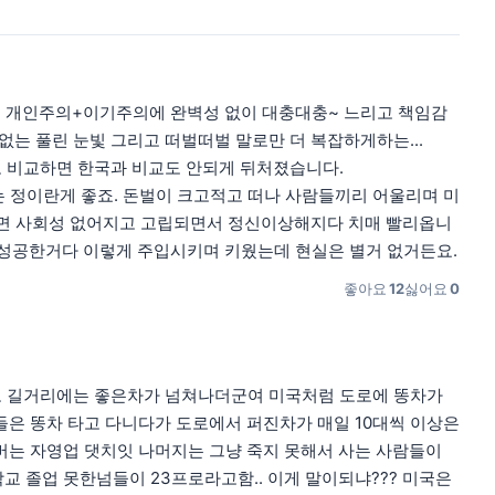
 개인주의+이기주의에 완벽성 없이 대충대충~ 느리고 책임감
는 풀린 눈빛 그리고 떠벌떠벌 말로만 더 복잡하게하는...
로 비교하면 한국과 비교도 안되게 뒤처졌습니다.
 정이란게 좋죠. 돈벌이 크고적고 떠나 사람들끼리 어울리며 미
래살면 사회성 없어지고 고립되면서 정신이상해지다 치매 빨리옵니
미 성공한거다 이렇게 주입시키며 키웠는데 현실은 별거 없거든요.
좋아요
12
싫어요
0
해도 길거리에는 좋은차가 넘쳐나더군여 미국처럼 도로에 똥차가
은 똥차 타고 다니다가 도로에서 퍼진차가 매일 10대씩 이상은
잘버는 자영업 댓치잇 나머지는 그냥 죽지 못해서 사는 사람들이
교 졸업 못한넘들이 23프로라고함.. 이게 말이되냐??? 미국은