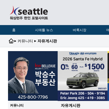
홈
시애틀 뉴스
벼룩시장
여
▸
▸
커뮤니티
자유게시판
자유게시판
커뮤니티