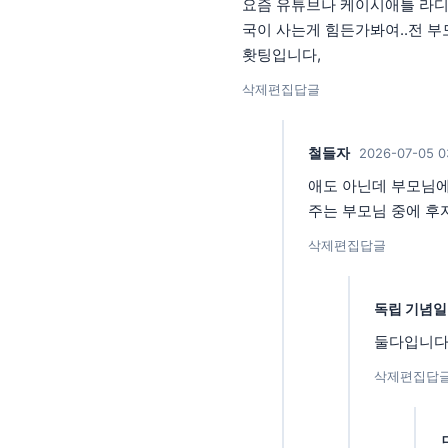
요즘 유튜브나 케이시애틀 라디
국이 사는게 힘든가봐여..전 부
홧팅입니다,
삭제
편집
답글
철들자
2026-07-05 0
애도 아닌데 부모님에
주는 부모님 중에 후
삭제
편집
답글
독립 기념일
둘다입니다
삭제
편집
답