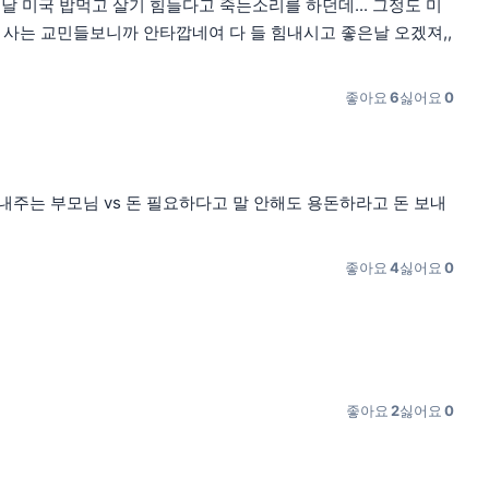
미국 밥먹고 살기 힘들다고 죽는소리를 하던데... 그정도 미
게 사는 교민들보니까 안타깝네여 다 들 힘내시고 좋은날 오겠져,,
좋아요
6
싫어요
0
내주는 부모님 vs 돈 필요하다고 말 안해도 용돈하라고 돈 보내
좋아요
4
싫어요
0
좋아요
2
싫어요
0