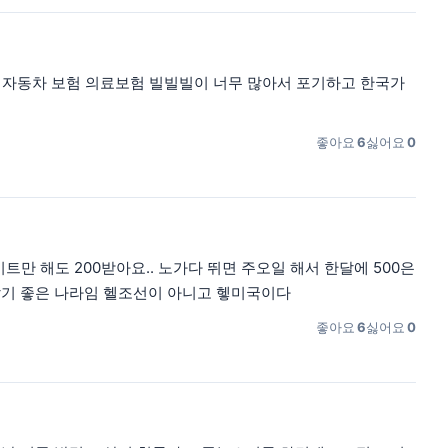
 자동차 보험 의료보험 빌빌빌이 너무 많아서 포기하고 한국가
좋아요
6
싫어요
0
만 해도 200받아요.. 노가다 뛰면 주오일 해서 한달에 500은
살기 좋은 나라임 헬조선이 아니고 헿미국이다
좋아요
6
싫어요
0