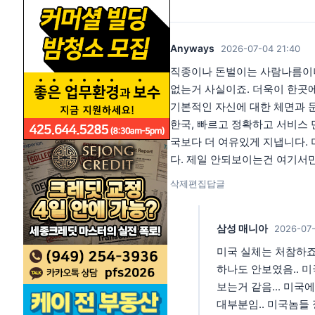
Anyways
2026-07-04 21:40
직종이나 돈벌이는 사람나름이니
없는거 사실이죠. 더욱이 한곳에
기본적인 자신에 대한 체면과 
한국, 빠르고 정확하고 서비스
국보다 더 여유있게 지냅니다.
다. 제일 안되보이는건 여기서만
삭제
편집
답글
삼성 매니아
2026-07-
미국 실체는 처참하죠
하나도 안보였음.. 
보는거 같음... 미
대부분임.. 미국놈들