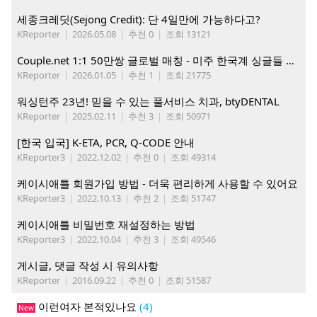
세종크레딧(Sejong Credit): 단 4일만에 가능하다고?
KReporter
|
2026.05.08
|
추천 0
|
조회 13121
Couple.net 1:1 50만쌍 글로벌 매칭 - 미주 한국계 싱글들 모이세요
KReporter
|
2026.01.05
|
추천 1
|
조회 21775
워싱턴주 23년! 믿을 수 있는 풀서비스 치과, btyDENTAL
KReporter
|
2025.02.11
|
추천 3
|
조회 50971
[한국 입국] K-ETA, PCR, Q-CODE 안내
KReporter3
|
2022.12.02
|
추천 0
|
조회 49314
케이시애틀 회원가입 방법 - 더욱 편리하게 사용할 수 있어요
KReporter3
|
2022.10.13
|
추천 2
|
조회 51747
케이시애틀 비밀번호 재설정하는 방법
KReporter3
|
2022.10.04
|
추천 3
|
조회 49546
게시글, 댓글 작성 시 유의사항
KReporter
|
2016.09.22
|
추천 0
|
조회 51587
이런여자 본적있나요
(4)
New