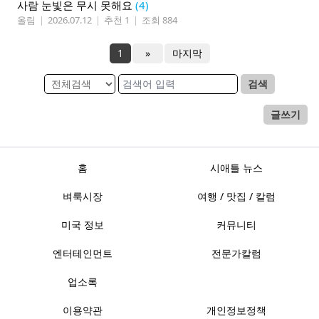
사람 눈빛은 무시 못해요
(4)
올림
|
2026.07.12
|
추천 1
|
조회 884
1
»
마지막
검색
글쓰기
홈
시애틀 뉴스
벼룩시장
여행 / 맛집 / 칼럼
미국 정보
커뮤니티
엔터테인먼트
전문가칼럼
업소록
이용약관
개인정보정책