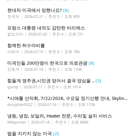
현대차 미국에서 망했나요?
(6)
한국차
|
2026.07.21
|
추천 0
|
조회 909
프랑스 대통령 내외도 감탄한 비리에스
칼있으마
|
2026.07.20
|
추천 4
|
조회 721
함께한 허수아비를
아트미
|
2026.07.19
|
추천 0
|
조회 780
미국인들 200만명이 한국으로 의료관광
(8)
진돗개
|
2026.07.18
|
추천 2
|
조회 1108
힘들게 영주권,시민권 얻어서 결국 양심을 ..
(3)
gump
|
2026.07.17
|
추천 0
|
조회 1914
*시애틀 산악회, 7/22/2026, 수요일 정기산행 안내, Skyline Trail Loop(Mt. Rainier)*
doughan0522
|
2026.07.16
|
추천 0
|
조회 1738
냉동, 냉장, 보일러, Heater 전문, 수리및 설치 서비스
KReporter
|
2026.07.16
|
추천 0
|
조회 8084
법을 지키지 않는 미국
(2)