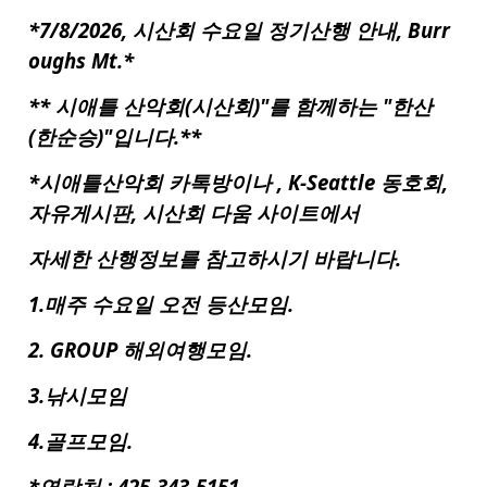
*7/8/2026, 시산회 수요일 정기산행 안내, Burr
oughs Mt.*
**
시애틀
산악회(시산회)"를 함께하는 "한산
(한순승)"입니다.**
*시애틀산악회 카톡방이나 , K-Seattle 동호회,
자유게시판, 시산회 다움 사이트에서
자세한 산행정보를 참고하시기 바랍니다.
1.매주 수요일 오전 등산모임.
2. GROUP 해외여행모임.
3.낚시모임
4.골프모임.
*연락처 : 425-343-5151