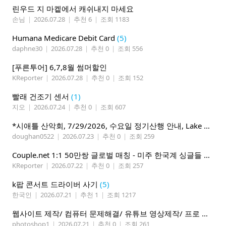
린우드 지 마켙에서 캐쉬내지 마세요
손님
|
2026.07.28
|
추천 6
|
조회 1183
Humana Medicare Debit Card
(5)
daphne30
|
2026.07.28
|
추천 0
|
조회 556
[푸른투어] 6,7,8월 썸머할인
KReporter
|
2026.07.28
|
추천 0
|
조회 152
빨래 건조기 센서
(1)
지오
|
2026.07.24
|
추천 0
|
조회 607
*시애틀 산악회, 7/29/2026, 수요일 정기산행 안내, Lake 22*
doughan0522
|
2026.07.23
|
추천 0
|
조회 259
Couple.net 1:1 50만쌍 글로벌 매칭 - 미주 한국계 싱글들 모이세요
KReporter
|
2026.07.22
|
추천 0
|
조회 257
k팝 콘서트 드라이버 사기
(5)
한국인
|
2026.07.21
|
추천 1
|
조회 1217
웹사이트 제작/ 컴퓨터 문제해결/ 유튜브 영상제작/ 프로 사진촬영
photoshop1
|
2026.07.21
|
추천 0
|
조회 261