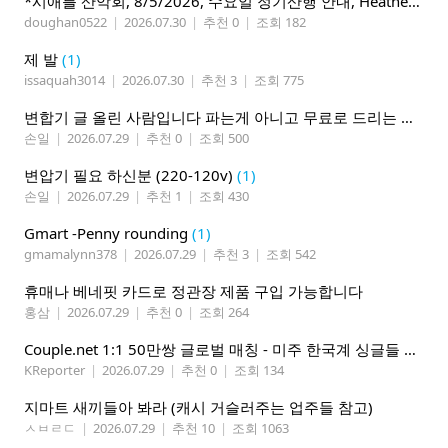
*시애틀 산악회, 8/5/2026, 수요일 정기산행 안내, Heather Lake*
doughan0522
|
2026.07.30
|
추천 0
|
조회 182
제 발
(1)
issaquah3014
|
2026.07.30
|
추천 3
|
조회 775
변합기 글 올린 사람입니다 파는게 아니고 무료로 드리는 겁니다 필요하신분 연락처 남겨주시면 됩니다
손일
|
2026.07.29
|
추천 0
|
조회 500
변압기 필요 하신분 (220-120v)
(1)
손일
|
2026.07.29
|
추천 1
|
조회 430
Gmart -Penny rounding
(1)
gmamalynn378
|
2026.07.29
|
추천 3
|
조회 542
휴매나 베네핏 카드로 정관장 제품 구입 가능합니다
홍삼
|
2026.07.29
|
추천 0
|
조회 264
Couple.net 1:1 50만쌍 글로벌 매칭 - 미주 한국계 싱글들 모이세요
KReporter
|
2026.07.29
|
추천 0
|
조회 134
지마트 새끼들아 봐라 (캐시 거슬러주는 업주들 참고)
ㅅㅂㄹㄷ
|
2026.07.29
|
추천 10
|
조회 1063