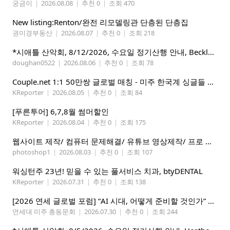
궁금이
|
2026.08.08
|
추천 0
|
조회 470
New listing:Renton/완전 리모델링관 단층된 단층집
권미경부동산
|
2026.08.07
|
추천 0
|
조회 218
*시애틀 산악회, 8/12/2026, 수요일 정기산행 안내, Beckler Peak*
doughan0522
|
2026.08.06
|
추천 0
|
조회 78
Couple.net 1:1 50만쌍 글로벌 매칭 - 미주 한국계 싱글들 모이세요
KReporter
|
2026.08.05
|
추천 0
|
조회 84
[푸른투어] 6,7,8월 썸머할인
KReporter
|
2026.08.04
|
추천 0
|
조회 175
웹사이트 제작/ 컴퓨터 문제해결/ 유튜브 영상제작/ 프로 사진촬영
photoshop1
|
2026.08.03
|
추천 0
|
조회 107
워싱턴주 23년! 믿을 수 있는 풀서비스 치과, btyDENTAL
KReporter
|
2026.07.31
|
추천 0
|
조회 138
[2026 연세 글로벌 포럼] “AI 시대, 어떻게 준비할 것인가” 8월 7-10일 벨뷰 개최
연세대 미주 총동문회
|
2026.07.30
|
추천 0
|
조회 244