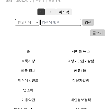
올림
|
2026.07.12
|
추천 1
|
조회 878
1
»
마지막
검색
글쓰기
홈
시애틀 뉴스
벼룩시장
여행 / 맛집 / 칼럼
미국 정보
커뮤니티
엔터테인먼트
전문가칼럼
업소록
이용약관
개인정보정책