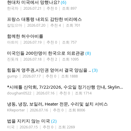
현대차 미국에서 망했나요?
(6)
한국차
|
2026.07.21
|
추천 0
|
조회 897
프랑스 대통령 내외도 감탄한 비리에스
칼있으마
|
2026.07.20
|
추천 4
|
조회 701
함께한 허수아비를
아트미
|
2026.07.19
|
추천 0
|
조회 757
미국인들 200만명이 한국으로 의료관광
(8)
진돗개
|
2026.07.18
|
추천 2
|
조회 1095
힘들게 영주권,시민권 얻어서 결국 양심을 ..
(3)
gump
|
2026.07.17
|
추천 0
|
조회 1888
*시애틀 산악회, 7/22/2026, 수요일 정기산행 안내, Skyline Trail Loop(Mt. Rainier)*
doughan0522
|
2026.07.16
|
추천 0
|
조회 1714
냉동, 냉장, 보일러, Heater 전문, 수리및 설치 서비스
KReporter
|
2026.07.16
|
추천 0
|
조회 8006
법을 지키지 않는 미국
(2)
미국
|
2026.07.15
|
추천 0
|
조회 2269