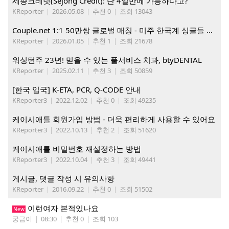
세종크레딧(Sejong Credit): 단 4일만에 가능하다고?
KReporter
|
2026.05.08
|
추천 0
|
조회 13043
Couple.net 1:1 50만쌍 글로벌 매칭 - 미주 한국계 싱글들 모이세요
KReporter
|
2026.01.05
|
추천 1
|
조회 21678
워싱턴주 23년! 믿을 수 있는 풀서비스 치과, btyDENTAL
KReporter
|
2025.02.11
|
추천 3
|
조회 50859
[한국 입국] K-ETA, PCR, Q-CODE 안내
KReporter3
|
2022.12.02
|
추천 0
|
조회 49235
케이시애틀 회원가입 방법 - 더욱 편리하게 사용할 수 있어요
KReporter3
|
2022.10.13
|
추천 2
|
조회 51620
케이시애틀 비밀번호 재설정하는 방법
KReporter3
|
2022.10.04
|
추천 3
|
조회 49441
게시글, 댓글 작성 시 유의사항
KReporter
|
2016.09.22
|
추천 0
|
조회 51502
이런여자 본적있나요
New
궁금이
|
08:30
|
추천 0
|
조회 103