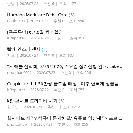
손님
|
2026.07.28
|
추천 6
|
조회 1177
Humana Medicare Debit Card
(5)
daphne30
|
2026.07.28
|
추천 0
|
조회 550
[푸른투어] 6,7,8월 썸머할인
KReporter
|
2026.07.28
|
추천 0
|
조회 151
빨래 건조기 센서
(1)
지오
|
2026.07.24
|
추천 0
|
조회 607
*시애틀 산악회, 7/29/2026, 수요일 정기산행 안내, Lake 22*
doughan0522
|
2026.07.23
|
추천 0
|
조회 256
Couple.net 1:1 50만쌍 글로벌 매칭 - 미주 한국계 싱글들 모이세요
KReporter
|
2026.07.22
|
추천 0
|
조회 257
k팝 콘서트 드라이버 사기
(5)
한국인
|
2026.07.21
|
추천 1
|
조회 1212
웹사이트 제작/ 컴퓨터 문제해결/ 유튜브 영상제작/ 프로 사진촬영
photoshop1
|
2026.07.21
|
추천 0
|
조회 259