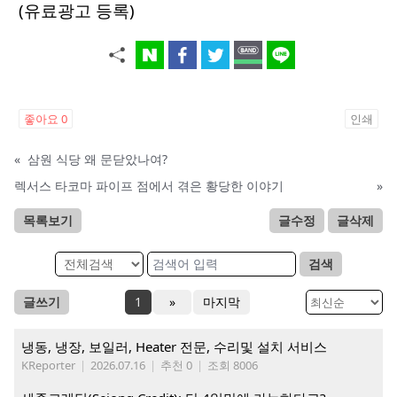
(유료광고 등록)
좋아요
0
인쇄
«
삼원 식당 왜 문닫았나여?
렉서스 타코마 파이프 점에서 겪은 황당한 이야기
»
목록보기
글수정
글삭제
검색
글쓰기
1
»
마지막
냉동, 냉장, 보일러, Heater 전문, 수리및 설치 서비스
KReporter
|
2026.07.16
|
추천 0
|
조회 8006