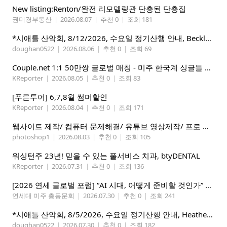
New listing:Renton/완전 리모델링관 단층된 단층집
권미경부동산
|
2026.08.07
|
추천 0
|
조회 181
*시애틀 산악회, 8/12/2026, 수요일 정기산행 안내, Beckler Peak*
doughan0522
|
2026.08.06
|
추천 0
|
조회 69
Couple.net 1:1 50만쌍 글로벌 매칭 - 미주 한국계 싱글들 모이세요
KReporter
|
2026.08.05
|
추천 0
|
조회 83
[푸른투어] 6,7,8월 썸머할인
KReporter
|
2026.08.04
|
추천 0
|
조회 171
웹사이트 제작/ 컴퓨터 문제해결/ 유튜브 영상제작/ 프로 사진촬영
photoshop1
|
2026.08.03
|
추천 0
|
조회 105
워싱턴주 23년! 믿을 수 있는 풀서비스 치과, btyDENTAL
KReporter
|
2026.07.31
|
추천 0
|
조회 136
[2026 연세 글로벌 포럼] “AI 시대, 어떻게 준비할 것인가” 8월 7-10일 벨뷰 개최
연세대 미주 총동문회
|
2026.07.30
|
추천 0
|
조회 241
*시애틀 산악회, 8/5/2026, 수요일 정기산행 안내, Heather Lake*
doughan0522
|
2026.07.30
|
추천 0
|
조회 182