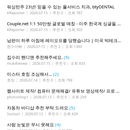
워싱턴주 23년! 믿을 수 있는 풀서비스 치과, btyDENTAL
KReporter
|
2026.07.15
|
추천 0
|
조회 787
Couple.net 1:1 50만쌍 글로벌 매칭 - 미주 한국계 싱글들 모이세요
KReporter
|
2026.07.15
|
추천 0
|
조회 503
남편이 하루 아침에 레이오프를 당했습니다 | 미국 빅테크의 현실
현수아빠
|
2026.07.15
|
추천 2
|
조회 1393
집수리 핸디맨 추천해주세요.
(9)
mukilteowa
|
2026.07.15
|
추천 0
|
조회 833
미스터 호칭 조심해서...
(2)
호칭
|
2026.07.14
|
추천 0
|
조회 799
웹사이트 제작/ 컴퓨터 문제해결/ 유튜브 영상제작/ 프로 사진촬영
photoshop1
|
2026.07.13
|
추천 0
|
조회 259
자동차 바디샵 추천 부탁 드려요
(5)
Surisuri
|
2026.07.12
|
추천 0
|
조회 629
사람 눈빛은 무시 못해요
(4)