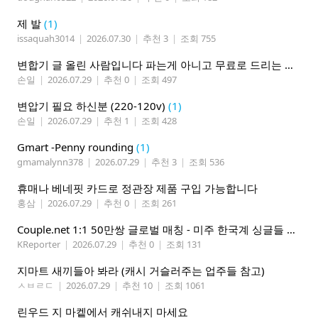
제 발
(1)
issaquah3014
|
2026.07.30
|
추천 3
|
조회 755
변합기 글 올린 사람입니다 파는게 아니고 무료로 드리는 겁니다 필요하신분 연락처 남겨주시면 됩니다
손일
|
2026.07.29
|
추천 0
|
조회 497
변압기 필요 하신분 (220-120v)
(1)
손일
|
2026.07.29
|
추천 1
|
조회 428
Gmart -Penny rounding
(1)
gmamalynn378
|
2026.07.29
|
추천 3
|
조회 536
휴매나 베네핏 카드로 정관장 제품 구입 가능합니다
홍삼
|
2026.07.29
|
추천 0
|
조회 261
Couple.net 1:1 50만쌍 글로벌 매칭 - 미주 한국계 싱글들 모이세요
KReporter
|
2026.07.29
|
추천 0
|
조회 131
지마트 새끼들아 봐라 (캐시 거슬러주는 업주들 참고)
ㅅㅂㄹㄷ
|
2026.07.29
|
추천 10
|
조회 1061
린우드 지 마켙에서 캐쉬내지 마세요