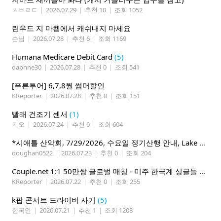
ㅅㅂㄹㄷ
|
2026.07.29
|
추천 10
|
조회 1052
린우드 지 마켙에서 캐쉬내지 마세요
손님
|
2026.07.28
|
추천 6
|
조회 1169
Humana Medicare Debit Card
(5)
daphne30
|
2026.07.28
|
추천 0
|
조회 541
[푸른투어] 6,7,8월 썸머할인
KReporter
|
2026.07.28
|
추천 0
|
조회 151
빨래 건조기 센서
(1)
지오
|
2026.07.24
|
추천 0
|
조회 604
*시애틀 산악회, 7/29/2026, 수요일 정기산행 안내, Lake 22*
doughan0522
|
2026.07.23
|
추천 0
|
조회 204
Couple.net 1:1 50만쌍 글로벌 매칭 - 미주 한국계 싱글들 모이세요
KReporter
|
2026.07.22
|
추천 0
|
조회 255
k팝 콘서트 드라이버 사기
(5)
한국인
|
2026.07.21
|
추천 1
|
조회 1208