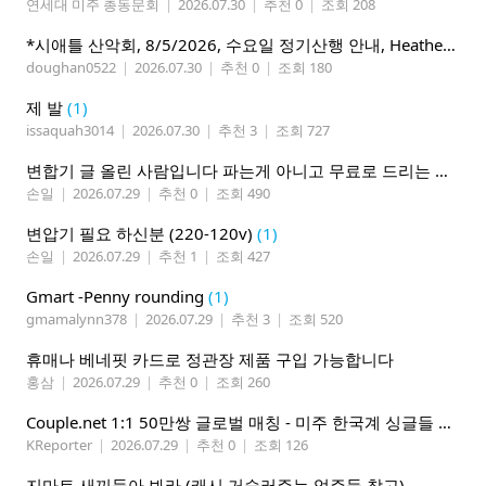
연세대 미주 총동문회
|
2026.07.30
|
추천 0
|
조회 208
*시애틀 산악회, 8/5/2026, 수요일 정기산행 안내, Heather Lake*
doughan0522
|
2026.07.30
|
추천 0
|
조회 180
제 발
(1)
issaquah3014
|
2026.07.30
|
추천 3
|
조회 727
변합기 글 올린 사람입니다 파는게 아니고 무료로 드리는 겁니다 필요하신분 연락처 남겨주시면 됩니다
손일
|
2026.07.29
|
추천 0
|
조회 490
변압기 필요 하신분 (220-120v)
(1)
손일
|
2026.07.29
|
추천 1
|
조회 427
Gmart -Penny rounding
(1)
gmamalynn378
|
2026.07.29
|
추천 3
|
조회 520
휴매나 베네핏 카드로 정관장 제품 구입 가능합니다
홍삼
|
2026.07.29
|
추천 0
|
조회 260
Couple.net 1:1 50만쌍 글로벌 매칭 - 미주 한국계 싱글들 모이세요
KReporter
|
2026.07.29
|
추천 0
|
조회 126
지마트 새끼들아 봐라 (캐시 거슬러주는 업주들 참고)