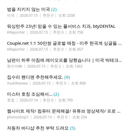
법을 지키지 않는 미국
(2)
미국
|
2026.07.15
|
추천 0
|
조회 2208
워싱턴주 23년! 믿을 수 있는 풀서비스 치과, btyDENTAL
KReporter
|
2026.07.15
|
추천 0
|
조회 758
Couple.net 1:1 50만쌍 글로벌 매칭 - 미주 한국계 싱글들 모이세요
KReporter
|
2026.07.15
|
추천 0
|
조회 457
남편이 하루 아침에 레이오프를 당했습니다 | 미국 빅테크의 현실
현수아빠
|
2026.07.15
|
추천 2
|
조회 1362
집수리 핸디맨 추천해주세요.
(9)
mukilteowa
|
2026.07.15
|
추천 0
|
조회 808
미스터 호칭 조심해서...
(2)
호칭
|
2026.07.14
|
추천 0
|
조회 795
웹사이트 제작/ 컴퓨터 문제해결/ 유튜브 영상제작/ 프로 사진촬영
photoshop1
|
2026.07.13
|
추천 0
|
조회 254
자동차 바디샵 추천 부탁 드려요
(5)