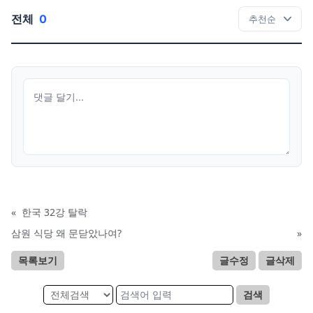
전체
0
«
한국 32강 탈락
삼원 식당 왜 문닫았나여?
»
목록보기
글수정
글삭제
검색