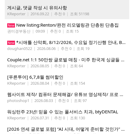
게시글, 댓글 작성 시 유의사항
KReporter
|
2016.09.22
|
추천 0
|
조회 51198
New listing:Renton/완전 리모델링관 단층된 단층집
New
권미경부동산
|
09:09
|
추천 0
|
조회 15
*시애틀 산악회, 8/12/2026, 수요일 정기산행 안내, Beckler Peak*
New
doughan0522
|
2026.08.06
|
추천 0
|
조회 19
Couple.net 1:1 50만쌍 글로벌 매칭 - 미주 한국계 싱글들 모이세요
KReporter
|
2026.08.05
|
추천 0
|
조회 64
[푸른투어] 6,7,8월 썸머할인
KReporter
|
2026.08.04
|
추천 0
|
조회 154
웹사이트 제작/ 컴퓨터 문제해결/ 유튜브 영상제작/ 프로 사진촬영
photoshop1
|
2026.08.03
|
추천 0
|
조회 97
워싱턴주 23년! 믿을 수 있는 풀서비스 치과, btyDENTAL
KReporter
|
2026.07.31
|
추천 0
|
조회 130
[2026 연세 글로벌 포럼] “AI 시대, 어떻게 준비할 것인가” 8월 7-10일 벨뷰 개최