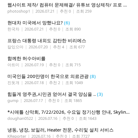
웹사이트 제작/ 컴퓨터 문제해결/ 유튜브 영상제작/ 프로 사진촬영
photoshop1
|
2026.07.21
|
추천 0
|
조회 259
현대차 미국에서 망했나요?
(6)
한국차
|
2026.07.21
|
추천 0
|
조회 890
프랑스 대통령 내외도 감탄한 비리에스
칼있으마
|
2026.07.20
|
추천 4
|
조회 677
함께한 허수아비를
아트미
|
2026.07.19
|
추천 0
|
조회 715
미국인들 200만명이 한국으로 의료관광
(8)
진돗개
|
2026.07.18
|
추천 2
|
조회 1049
힘들게 영주권,시민권 얻어서 결국 양심을 ..
(3)
gump
|
2026.07.17
|
추천 0
|
조회 1865
*시애틀 산악회, 7/22/2026, 수요일 정기산행 안내, Skyline Trail Loop(Mt. Rainier)*
doughan0522
|
2026.07.16
|
추천 0
|
조회 1643
냉동, 냉장, 보일러, Heater 전문, 수리및 설치 서비스
KReporter
|
2026.07.16
|
추천 0
|
조회 7727