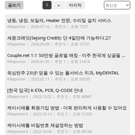
글쓰기
1
»
마지막
냉동, 냉장, 보일러, Heater 전문, 수리및 설치 서비스
KReporter
|
2026.07.16
|
추천 0
|
조회 7727
세종크레딧(Sejong Credit): 단 4일만에 가능하다고?
KReporter
|
2026.05.08
|
추천 0
|
조회 12757
Couple.net 1:1 50만쌍 글로벌 매칭 - 미주 한국계 싱글들 모이세요
KReporter
|
2026.01.05
|
추천 1
|
조회 21414
워싱턴주 23년! 믿을 수 있는 풀서비스 치과, btyDENTAL
KReporter
|
2025.02.11
|
추천 3
|
조회 50520
[한국 입국] K-ETA, PCR, Q-CODE 안내
KReporter3
|
2022.12.02
|
추천 0
|
조회 48947
케이시애틀 회원가입 방법 - 더욱 편리하게 사용할 수 있어요
KReporter3
|
2022.10.13
|
추천 2
|
조회 51320
케이시애틀 비밀번호 재설정하는 방법
KReporter3
|
2022.10.04
|
추천 3
|
조회 49158