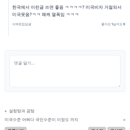
한국에서 이런글 쓰면 좋음 ㅋㅋㅋㅋ? 미국비자 거절되서
미국못옴?ㅋㅋ 왜케 열폭임 ㅋㅋㅋ
삭제
편집
답글
좋아요
1
싫어요
0
«
설렁탕과 곰탕
미국수준 어쩌다 국민수준이 이정도 까지
»