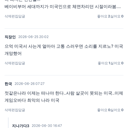
베이비부머 세대까지가 미국인으로 체면차리던 시절이라봄....
삭제
편집
답글
좋아요
2
싫어요
0
직장인
2026-06-25 20:02
으억 미국서 사는게 얼마아 고통 스러우면 소리를 지르노? 미국
개망했어
삭제
편집
답글
좋아요
1
싫어요
0
한국
2026-06-26 07:27
젓같은나라 이제는 떠나야 한다..사람 살곳이 못되는 미국..이제
게임오바다 최악의 나라 미국
삭제
편집
답글
좋아요
0
싫어요
0
지나가다3
2026-06-30 16:47