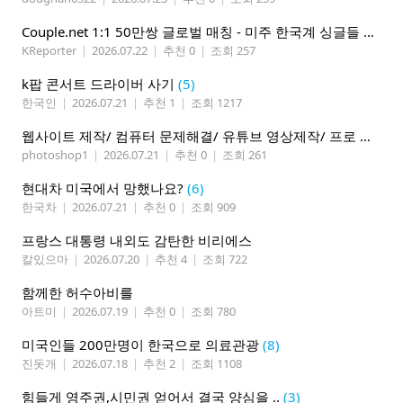
Couple.net 1:1 50만쌍 글로벌 매칭 - 미주 한국계 싱글들 모이세요
KReporter
|
2026.07.22
|
추천 0
|
조회 257
k팝 콘서트 드라이버 사기
(5)
한국인
|
2026.07.21
|
추천 1
|
조회 1217
웹사이트 제작/ 컴퓨터 문제해결/ 유튜브 영상제작/ 프로 사진촬영
photoshop1
|
2026.07.21
|
추천 0
|
조회 261
현대차 미국에서 망했나요?
(6)
한국차
|
2026.07.21
|
추천 0
|
조회 909
프랑스 대통령 내외도 감탄한 비리에스
칼있으마
|
2026.07.20
|
추천 4
|
조회 722
함께한 허수아비를
아트미
|
2026.07.19
|
추천 0
|
조회 780
미국인들 200만명이 한국으로 의료관광
(8)
진돗개
|
2026.07.18
|
추천 2
|
조회 1108
힘들게 영주권,시민권 얻어서 결국 양심을 ..
(3)