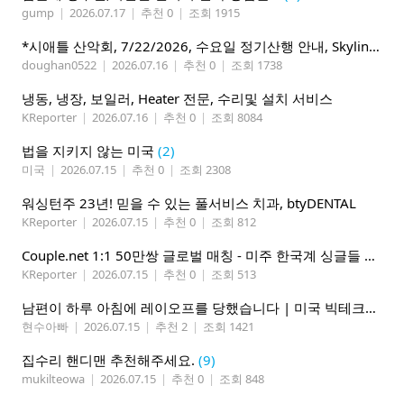
gump
|
2026.07.17
|
추천 0
|
조회 1915
*시애틀 산악회, 7/22/2026, 수요일 정기산행 안내, Skyline Trail Loop(Mt. Rainier)*
doughan0522
|
2026.07.16
|
추천 0
|
조회 1738
냉동, 냉장, 보일러, Heater 전문, 수리및 설치 서비스
KReporter
|
2026.07.16
|
추천 0
|
조회 8084
법을 지키지 않는 미국
(2)
미국
|
2026.07.15
|
추천 0
|
조회 2308
워싱턴주 23년! 믿을 수 있는 풀서비스 치과, btyDENTAL
KReporter
|
2026.07.15
|
추천 0
|
조회 812
Couple.net 1:1 50만쌍 글로벌 매칭 - 미주 한국계 싱글들 모이세요
KReporter
|
2026.07.15
|
추천 0
|
조회 513
남편이 하루 아침에 레이오프를 당했습니다 | 미국 빅테크의 현실
현수아빠
|
2026.07.15
|
추천 2
|
조회 1421
집수리 핸디맨 추천해주세요.
(9)
mukilteowa
|
2026.07.15
|
추천 0
|
조회 848