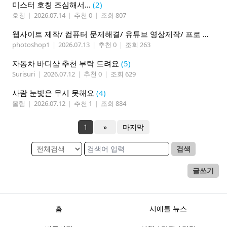
미스터 호칭 조심해서...
(2)
호칭
|
2026.07.14
|
추천 0
|
조회 807
웹사이트 제작/ 컴퓨터 문제해결/ 유튜브 영상제작/ 프로 사진촬영
photoshop1
|
2026.07.13
|
추천 0
|
조회 263
자동차 바디샵 추천 부탁 드려요
(5)
Surisuri
|
2026.07.12
|
추천 0
|
조회 629
사람 눈빛은 무시 못해요
(4)
올림
|
2026.07.12
|
추천 1
|
조회 884
1
»
마지막
검색
글쓰기
홈
시애틀 뉴스