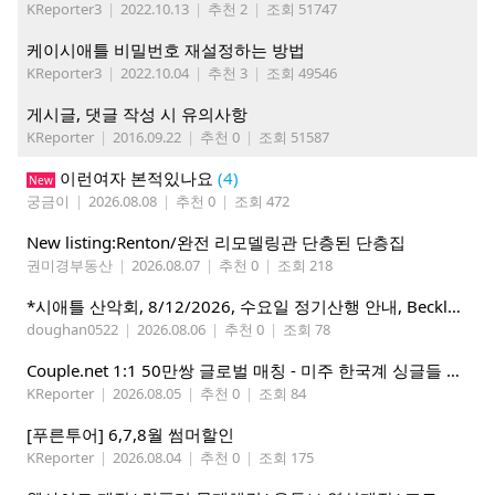
KReporter3
|
2022.10.13
|
추천 2
|
조회 51747
케이시애틀 비밀번호 재설정하는 방법
KReporter3
|
2022.10.04
|
추천 3
|
조회 49546
게시글, 댓글 작성 시 유의사항
KReporter
|
2016.09.22
|
추천 0
|
조회 51587
이런여자 본적있나요
(4)
New
궁금이
|
2026.08.08
|
추천 0
|
조회 472
New listing:Renton/완전 리모델링관 단층된 단층집
권미경부동산
|
2026.08.07
|
추천 0
|
조회 218
*시애틀 산악회, 8/12/2026, 수요일 정기산행 안내, Beckler Peak*
doughan0522
|
2026.08.06
|
추천 0
|
조회 78
Couple.net 1:1 50만쌍 글로벌 매칭 - 미주 한국계 싱글들 모이세요
KReporter
|
2026.08.05
|
추천 0
|
조회 84
[푸른투어] 6,7,8월 썸머할인
KReporter
|
2026.08.04
|
추천 0
|
조회 175