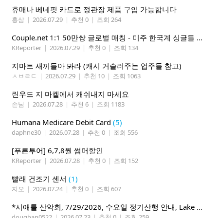
휴매나 베네핏 카드로 정관장 제품 구입 가능합니다
홍삼
|
2026.07.29
|
추천 0
|
조회 264
Couple.net 1:1 50만쌍 글로벌 매칭 - 미주 한국계 싱글들 모이세요
KReporter
|
2026.07.29
|
추천 0
|
조회 134
지마트 새끼들아 봐라 (캐시 거슬러주는 업주들 참고)
ㅅㅂㄹㄷ
|
2026.07.29
|
추천 10
|
조회 1063
린우드 지 마켙에서 캐쉬내지 마세요
손님
|
2026.07.28
|
추천 6
|
조회 1183
Humana Medicare Debit Card
(5)
daphne30
|
2026.07.28
|
추천 0
|
조회 556
[푸른투어] 6,7,8월 썸머할인
KReporter
|
2026.07.28
|
추천 0
|
조회 152
빨래 건조기 센서
(1)
지오
|
2026.07.24
|
추천 0
|
조회 607
*시애틀 산악회, 7/29/2026, 수요일 정기산행 안내, Lake 22*
doughan0522
|
2026.07.23
|
추천 0
|
조회 259