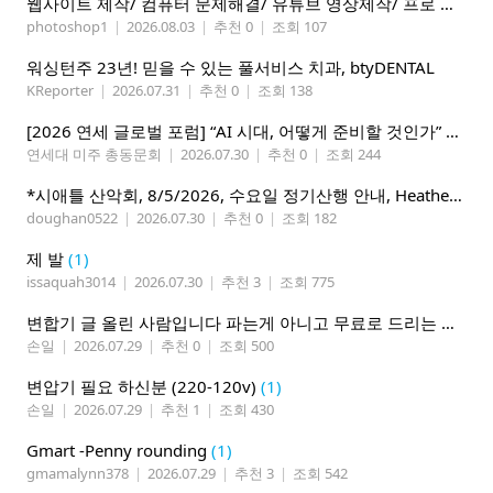
웹사이트 제작/ 컴퓨터 문제해결/ 유튜브 영상제작/ 프로 사진촬영
photoshop1
|
2026.08.03
|
추천 0
|
조회 107
워싱턴주 23년! 믿을 수 있는 풀서비스 치과, btyDENTAL
KReporter
|
2026.07.31
|
추천 0
|
조회 138
[2026 연세 글로벌 포럼] “AI 시대, 어떻게 준비할 것인가” 8월 7-10일 벨뷰 개최
연세대 미주 총동문회
|
2026.07.30
|
추천 0
|
조회 244
*시애틀 산악회, 8/5/2026, 수요일 정기산행 안내, Heather Lake*
doughan0522
|
2026.07.30
|
추천 0
|
조회 182
제 발
(1)
issaquah3014
|
2026.07.30
|
추천 3
|
조회 775
변합기 글 올린 사람입니다 파는게 아니고 무료로 드리는 겁니다 필요하신분 연락처 남겨주시면 됩니다
손일
|
2026.07.29
|
추천 0
|
조회 500
변압기 필요 하신분 (220-120v)
(1)
손일
|
2026.07.29
|
추천 1
|
조회 430
Gmart -Penny rounding
(1)
gmamalynn378
|
2026.07.29
|
추천 3
|
조회 542