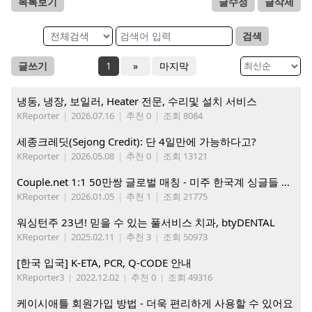
목록보기
글수정
글삭제
검색
글쓰기
1
»
마지막
냉동, 냉장, 보일러, Heater 전문, 수리및 설치 서비스
KReporter
|
2026.07.16
|
추천 0
|
조회 8084
세종크레딧(Sejong Credit): 단 4일만에 가능하다고?
KReporter
|
2026.05.08
|
추천 0
|
조회 13121
Couple.net 1:1 50만쌍 글로벌 매칭 - 미주 한국계 싱글들 모이세요
KReporter
|
2026.01.05
|
추천 1
|
조회 21775
워싱턴주 23년! 믿을 수 있는 풀서비스 치과, btyDENTAL
KReporter
|
2025.02.11
|
추천 3
|
조회 50973
[한국 입국] K-ETA, PCR, Q-CODE 안내
KReporter3
|
2022.12.02
|
추천 0
|
조회 49316
케이시애틀 회원가입 방법 - 더욱 편리하게 사용할 수 있어요