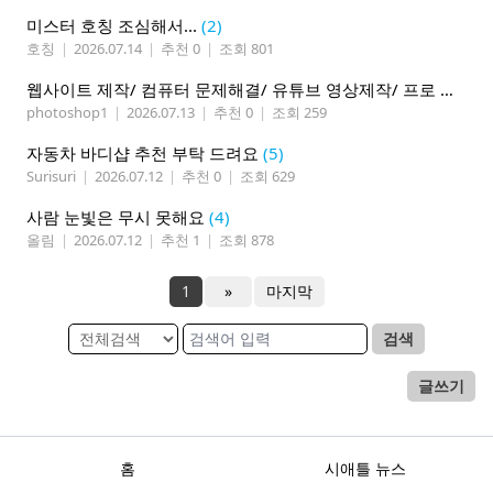
미스터 호칭 조심해서...
(2)
호칭
|
2026.07.14
|
추천 0
|
조회 801
웹사이트 제작/ 컴퓨터 문제해결/ 유튜브 영상제작/ 프로 사진촬영
photoshop1
|
2026.07.13
|
추천 0
|
조회 259
자동차 바디샵 추천 부탁 드려요
(5)
Surisuri
|
2026.07.12
|
추천 0
|
조회 629
사람 눈빛은 무시 못해요
(4)
올림
|
2026.07.12
|
추천 1
|
조회 878
1
»
마지막
검색
글쓰기
홈
시애틀 뉴스