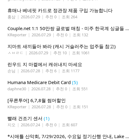
휴매나 베네핏 카드로 정관장 제품 구입 가능합니다
홍삼
|
2026.07.29
|
추천 0
|
조회 264
Couple.net 1:1 50만쌍 글로벌 매칭 - 미주 한국계 싱글들 모이세요
KReporter
|
2026.07.29
|
추천 0
|
조회 132
지마트 새끼들아 봐라 (캐시 거슬러주는 업주들 참고)
ㅅㅂㄹㄷ
|
2026.07.29
|
추천 10
|
조회 1061
린우드 지 마켙에서 캐쉬내지 마세요
손님
|
2026.07.28
|
추천 6
|
조회 1177
Humana Medicare Debit Card
(5)
daphne30
|
2026.07.28
|
추천 0
|
조회 551
[푸른투어] 6,7,8월 썸머할인
KReporter
|
2026.07.28
|
추천 0
|
조회 151
빨래 건조기 센서
(1)
지오
|
2026.07.24
|
추천 0
|
조회 607
*시애틀 산악회, 7/29/2026, 수요일 정기산행 안내, Lake 22*