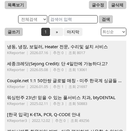
목록보기
글수정
글삭제
검색
글쓰기
1
»
마지막
냉동, 냉장, 보일러, Heater 전문, 수리및 설치 서비스
KReporter
|
2026.07.16
|
추천 0
|
조회 8017
세종크레딧(Sejong Credit): 단 4일만에 가능하다고?
KReporter
|
2026.05.08
|
추천 0
|
조회 13061
Couple.net 1:1 50만쌍 글로벌 매칭 - 미주 한국계 싱글들 모이세요
KReporter
|
2026.01.05
|
추천 1
|
조회 21697
워싱턴주 23년! 믿을 수 있는 풀서비스 치과, btyDENTAL
KReporter
|
2025.02.11
|
추천 3
|
조회 50883
[한국 입국] K-ETA, PCR, Q-CODE 안내
KReporter3
|
2022.12.02
|
추천 0
|
조회 49256