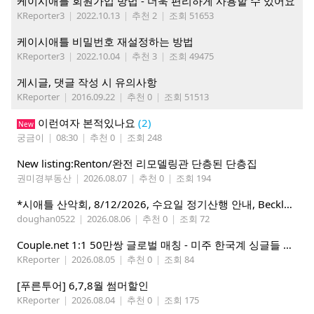
케이시애틀 회원가입 방법 - 더욱 편리하게 사용할 수 있어요
KReporter3
|
2022.10.13
|
추천 2
|
조회 51653
케이시애틀 비밀번호 재설정하는 방법
KReporter3
|
2022.10.04
|
추천 3
|
조회 49475
게시글, 댓글 작성 시 유의사항
KReporter
|
2016.09.22
|
추천 0
|
조회 51513
이런여자 본적있나요
(2)
New
궁금이
|
08:30
|
추천 0
|
조회 248
New listing:Renton/완전 리모델링관 단층된 단층집
권미경부동산
|
2026.08.07
|
추천 0
|
조회 194
*시애틀 산악회, 8/12/2026, 수요일 정기산행 안내, Beckler Peak*
doughan0522
|
2026.08.06
|
추천 0
|
조회 72
Couple.net 1:1 50만쌍 글로벌 매칭 - 미주 한국계 싱글들 모이세요
KReporter
|
2026.08.05
|
추천 0
|
조회 84
[푸른투어] 6,7,8월 썸머할인
KReporter
|
2026.08.04
|
추천 0
|
조회 175