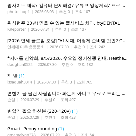
웹사이트 제작/ 컴퓨터 문제해결/ 유튜브 영상제작/ 프로 사진촬영
photoshop1
|
2026.08.03
|
추천 0
|
조회 107
워싱턴주 23년! 믿을 수 있는 풀서비스 치과, btyDENTAL
KReporter
|
2026.07.31
|
추천 0
|
조회 137
[2026 연세 글로벌 포럼] “AI 시대, 어떻게 준비할 것인가” 8월 7-10일 벨뷰 개최
연세대 미주 총동문회
|
2026.07.30
|
추천 0
|
조회 242
*시애틀 산악회, 8/5/2026, 수요일 정기산행 안내, Heather Lake*
doughan0522
|
2026.07.30
|
추천 0
|
조회 182
제 발
(1)
issaquah3014
|
2026.07.30
|
추천 3
|
조회 765
변합기 글 올린 사람입니다 파는게 아니고 무료로 드리는 겁니다 필요하신분 연락처 남겨주시면 됩니다
손일
|
2026.07.29
|
추천 0
|
조회 497
변압기 필요 하신분 (220-120v)
(1)
손일
|
2026.07.29
|
추천 1
|
조회 428
Gmart -Penny rounding
(1)
gmamalynn378
|
2026.07.29
|
추천 3
|
조회 541