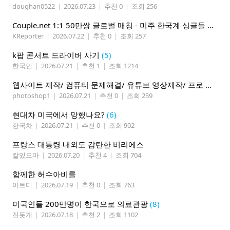
doughan0522
|
2026.07.23
|
추천 0
|
조회 256
Couple.net 1:1 50만쌍 글로벌 매칭 - 미주 한국계 싱글들 모이세요
KReporter
|
2026.07.22
|
추천 0
|
조회 257
k팝 콘서트 드라이버 사기
(5)
한국인
|
2026.07.21
|
추천 1
|
조회 1214
웹사이트 제작/ 컴퓨터 문제해결/ 유튜브 영상제작/ 프로 사진촬영
photoshop1
|
2026.07.21
|
추천 0
|
조회 259
현대차 미국에서 망했나요?
(6)
한국차
|
2026.07.21
|
추천 0
|
조회 902
프랑스 대통령 내외도 감탄한 비리에스
칼있으마
|
2026.07.20
|
추천 4
|
조회 704
함께한 허수아비를
아트미
|
2026.07.19
|
추천 0
|
조회 763
미국인들 200만명이 한국으로 의료관광
(8)
진돗개
|
2026.07.18
|
추천 2
|
조회 1102