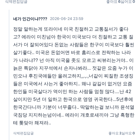
삭제
편집
답글
좋아요
6
싫어요
0
네가 인간이냐????
2026-06-24 23:59
정말 말하는게 또라이네 미국 친절하고 교통질서가 좋다
고? 에라이 미친넘아 한국이 미국보다 더 친절하고 교통 질
서가 더 잘되어있다 돈없는 사람들은 한구이 미국보다 훨씬
살기좋다.. 미국은 돈없어면 바로 홈리스로 전락하는 나라
가 나라냐?? 넌 아직 미국을 좃도 모르고 씨뷰리는거야.. 이
늙은 특닭아 지꾸석에서 손자나봐라... 젓같은 요줌 누가 이
민오냐 후진국애들만 올려고하지,,.,.,너같이 찌질한 조생징
들은 미국에서 사는거 좋아하지.. 왜냐 갈길이 없거던 요즘
한인들 미국살다가 역이민 하는 사람들 엄청 많다....난 42
살이지만 5년 더 일하고 한국으로 영영 귀국한다...5년후에
한국간다니까 기분이 너무졸다.. 딱말하는걸 보니까 윤석열
국짐당 지지하는넘이네.. 에라이 개호로새끼야 그냥 흑형한
테 톶맞아 좨져라..
삭제
편집
답글
좋아요
2
싫어요
0