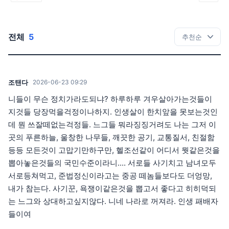
전체
5
조탠다
2026-06-23 09:29
니들이 무슨 정치가라도되냐? 하루하루 겨우살아가는것들이
지것들 당장먹을걱정이나하지. 인생살이 한치앞을 못보는것인
데 뭔 쓰잘떼없는걱정들. 느그들 뭐라징징거려도 나는 그저 이
곳의 푸른하늘, 울창한 나무들, 깨끗한 공기, 교통질서, 친절함
등등 모든것이 고맙기만하구만, 헬조선같이 어디서 뭣같은것을
뽑아놓은것들의 국민수준이라니.... 서로들 사기치고 남녀모두
서로등쳐먹고, 준법정신이라고는 중공 떼놈들보다도 더엉망,
내가 참는다. 사기꾼, 욕쟁이같은것을 뽑고서 좋다고 히히덕되
는 느그와 상대하고싶지않다. 니네 나라로 꺼져라. 인생 패배자
들이여