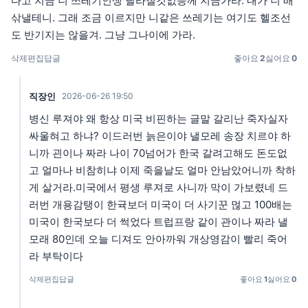
다고 지금 니 쓰레기인생 달라질것없응께 지금가라. 내가 니 배
삮낼테니. 그래 조금 이르지만 니같은 쓰레기는 여기도 헬조선
도 반기지는 않을겨. 그냥 그나이에 가라.
삭제
편집
답글
좋아요
2
싫어요
0
직장인
2026-06-26 19:50
병신 루져야 왜 항상 미국 비핀하는 글말 갈리난 죽자실자
싸울혀고 하냐? 이드러번 늙은이야 낼모레 송장 치르야 하
니까 괸이나 짜라 나이 70넘어가 한국 갈려고해도 돈도없
고 얼마나 비참히냐 이제 죽을날도 얼마 안남았어니까 착하
게 살거라.미국에서 평생 루져로 사니까 막이 가보렸네 드
러번 개용감탱이 한귝보더 미국이 더 사기꾼 먾고 100배는
미국이 한국보다 더 썩었다 트럽프랑 같이 관이나 짜라 낼
모래 80인데 오늘 디져도 안아까워 개상영감이 빨리 죽어
라 부탁이다
삭제
편집
답글
좋아요
1
싫어요
0