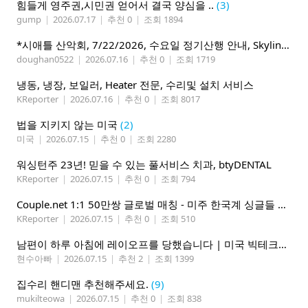
힘들게 영주권,시민권 얻어서 결국 양심을 ..
(3)
gump
|
2026.07.17
|
추천 0
|
조회 1894
*시애틀 산악회, 7/22/2026, 수요일 정기산행 안내, Skyline Trail Loop(Mt. Rainier)*
doughan0522
|
2026.07.16
|
추천 0
|
조회 1719
냉동, 냉장, 보일러, Heater 전문, 수리및 설치 서비스
KReporter
|
2026.07.16
|
추천 0
|
조회 8017
법을 지키지 않는 미국
(2)
미국
|
2026.07.15
|
추천 0
|
조회 2280
워싱턴주 23년! 믿을 수 있는 풀서비스 치과, btyDENTAL
KReporter
|
2026.07.15
|
추천 0
|
조회 794
Couple.net 1:1 50만쌍 글로벌 매칭 - 미주 한국계 싱글들 모이세요
KReporter
|
2026.07.15
|
추천 0
|
조회 510
남편이 하루 아침에 레이오프를 당했습니다 | 미국 빅테크의 현실
현수아빠
|
2026.07.15
|
추천 2
|
조회 1399
집수리 핸디맨 추천해주세요.
(9)
mukilteowa
|
2026.07.15
|
추천 0
|
조회 838