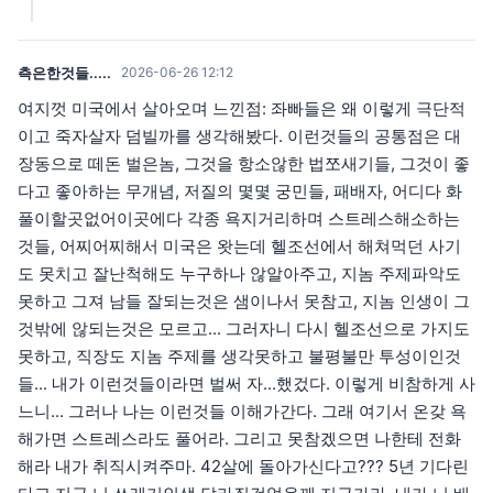
측은한것들.....
2026-06-26 12:12
여지껏 미국에서 살아오며 느낀점: 좌빠들은 왜 이렇게 극단적
이고 죽자살자 덤빌까를 생각해봤다. 이런것들의 공통점은 대
장동으로 떼돈 벌은놈, 그것을 항소않한 법쪼새기들, 그것이 좋
다고 좋아하는 무개념, 저질의 몇몇 궁민들, 패배자, 어디다 화
풀이할곳없어이곳에다 각종 욕지거리하며 스트레스해소하는
것들, 어찌어찌해서 미국은 왓는데 헬조선에서 해쳐먹던 사기
도 못치고 잘난척해도 누구하나 않알아주고, 지놈 주제파악도
못하고 그져 남들 잘되는것은 샘이나서 못참고, 지놈 인생이 그
것밖에 않되는것은 모르고... 그러자니 다시 헬조선으로 가지도
못하고, 직장도 지놈 주제를 생각못하고 불평불만 투성이인것
들... 내가 이런것들이라면 벌써 자...했겄다. 이렇게 비참하게 사
느니... 그러나 나는 이런것들 이해가간다. 그래 여기서 온갖 욕
해가면 스트레스라도 풀어라. 그리고 못참겠으면 나한테 전화
해라 내가 취직시켜주마. 42살에 돌아가신다고??? 5년 기다린