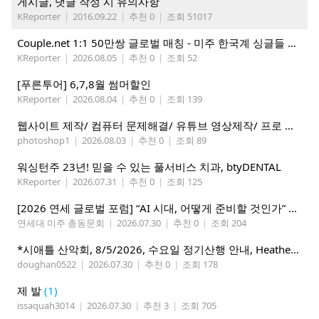
게시글, 댓글 작성 시 유의사항
KReporter
|
2016.09.22
|
추천 0
|
조회 51017
Couple.net 1:1 50만쌍 글로벌 매칭 - 미주 한국계 싱글들 모이세요
KReporter
|
2026.08.05
|
추천 0
|
조회 52
[푸른투어] 6,7,8월 썸머할인
KReporter
|
2026.08.04
|
추천 0
|
조회 139
웹사이트 제작/ 컴퓨터 문제해결/ 유튜브 영상제작/ 프로 사진촬영
photoshop1
|
2026.08.03
|
추천 0
|
조회 89
워싱턴주 23년! 믿을 수 있는 풀서비스 치과, btyDENTAL
KReporter
|
2026.07.31
|
추천 0
|
조회 125
[2026 연세 글로벌 포럼] “AI 시대, 어떻게 준비할 것인가” 8월 7-10일 벨뷰 개최
연세대 미주 총동문회
|
2026.07.30
|
추천 0
|
조회 204
*시애틀 산악회, 8/5/2026, 수요일 정기산행 안내, Heather Lake*
doughan0522
|
2026.07.30
|
추천 0
|
조회 178
제 발
(1)
issaquah3014
|
2026.07.30
|
추천 3
|
조회 705