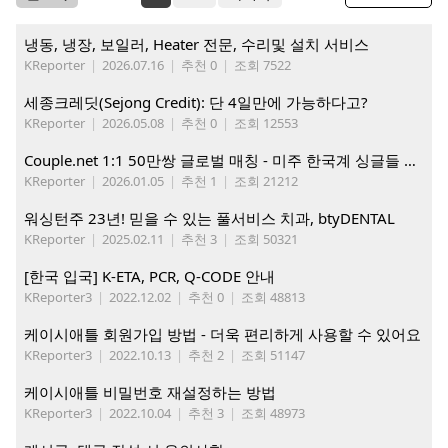
냉동, 냉장, 보일러, Heater 전문, 수리및 설치 서비스
KReporter
|
2026.07.16
|
추천 0
|
조회 7522
세종크레딧(Sejong Credit): 단 4일만에 가능하다고?
KReporter
|
2026.05.08
|
추천 0
|
조회 12553
Couple.net 1:1 50만쌍 글로벌 매칭 - 미주 한국계 싱글들 모이세요
KReporter
|
2026.01.05
|
추천 1
|
조회 21212
워싱턴주 23년! 믿을 수 있는 풀서비스 치과, btyDENTAL
KReporter
|
2025.02.11
|
추천 3
|
조회 50321
[한국 입국] K-ETA, PCR, Q-CODE 안내
KReporter3
|
2022.12.02
|
추천 0
|
조회 48813
케이시애틀 회원가입 방법 - 더욱 편리하게 사용할 수 있어요
KReporter3
|
2022.10.13
|
추천 2
|
조회 51147
케이시애틀 비밀번호 재설정하는 방법
KReporter3
|
2022.10.04
|
추천 3
|
조회 48973