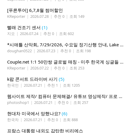
[푸른투어] 6,7,8월 썸머할인
KReporter
|
2026.07.28
|
추천 0
|
조회 149
빨래 건조기 센서
(1)
지오
|
2026.07.24
|
추천 0
|
조회 602
*시애틀 산악회, 7/29/2026, 수요일 정기산행 안내, Lake 22*
doughan0522
|
2026.07.23
|
추천 0
|
조회 198
Couple.net 1:1 50만쌍 글로벌 매칭 - 미주 한국계 싱글들 모이세요
KReporter
|
2026.07.22
|
추천 0
|
조회 253
k팝 콘서트 드라이버 사기
(5)
한국인
|
2026.07.21
|
추천 1
|
조회 1205
웹사이트 제작/ 컴퓨터 문제해결/ 유튜브 영상제작/ 프로 사진촬영
photoshop1
|
2026.07.21
|
추천 0
|
조회 257
현대차 미국에서 망했나요?
(6)
한국차
|
2026.07.21
|
추천 0
|
조회 888
프랑스 대통령 내외도 감탄한 비리에스