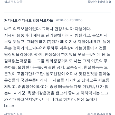
삭제
편집
답글
좋아요
1
싫어요
0
거기서도 여기서도 인생 낙오자들
2026-06-23 10:55
나도 의료보험이없다. 그러나 건강하니까 다행이다.
지새끼 몸뚱아리 제대로 관리못해 아퍼서 병원가고, 돈없어서
보험 못들고, 그러면 돼지(?)던가 왜 여기서 지랄이세요?니들이
무슨 정치가라도되냐? 하루하루 겨우살아가는것들이 지것들
당장먹을걱정이나하지. 인생살이 한치앞을 못보는것인데 뭔 쓰
잘떼없는걱정들. 느그들 뭐라징징거려도 나는 그저 이곳의 푸
른하늘, 울창한 나무들, 깨끗한 공기, 교통질서, 친절함등등 모
든것이 고맙기만하구만, 헬조선같이 어디서 뭣같은것을 뽑아놓
은것들의 국민수준이라니.... 서로들 사기치고 남녀모두 서로등
쳐먹고, 준법정신이라고는 중공 떼놈들보다도 더엉망, 내가 참
는다. 사기꾼, 욕쟁이같은것을 뽑고서 좋다고 히히덕되는 느그
와 상대하고싶지않다. 니네 나라로 꺼져라. 인생 쓰레기
Loser!!!!!
삭제
편집
답글
좋아요
0
싫어요
0