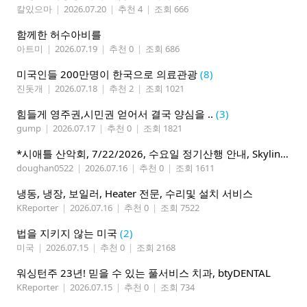
칼있으마
|
2026.07.20
|
추천 4
|
조회 666
함께한 허수아비를
아트미
|
2026.07.19
|
추천 0
|
조회 686
미국인들 200만명이 한국으로 의료관광
(8)
진돗개
|
2026.07.18
|
추천 2
|
조회 1021
힘들게 영주권,시민권 얻어서 결국 양심을 ..
(3)
gump
|
2026.07.17
|
추천 0
|
조회 1821
*시애틀 산악회, 7/22/2026, 수요일 정기산행 안내, Skyline Trail Loop(Mt. Rainier)*
doughan0522
|
2026.07.16
|
추천 0
|
조회 1611
냉동, 냉장, 보일러, Heater 전문, 수리및 설치 서비스
KReporter
|
2026.07.16
|
추천 0
|
조회 7522
법을 지키지 않는 미국
(2)
미국
|
2026.07.15
|
추천 0
|
조회 2168
워싱턴주 23년! 믿을 수 있는 풀서비스 치과, btyDENTAL
KReporter
|
2026.07.15
|
추천 0
|
조회 734