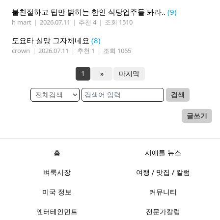
불친절하고 팁만 밝히는 한인 식당업주들 봐라..
(9)
h mart
|
2026.07.11
|
추천 4
|
조회 1510
도요타 실망 그자체네요
(8)
crown
|
2026.07.11
|
추천 1
|
조회 1065
1
»
마지막
검색
글쓰기
홈
시애틀 뉴스
벼룩시장
여행 / 맛집 / 칼럼
미국 정보
커뮤니티
엔터테인먼트
전문가칼럼