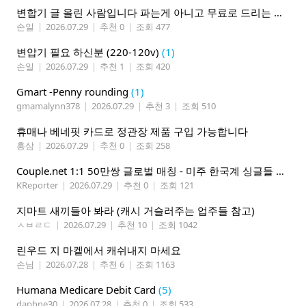
변합기 글 올린 사람입니다 파는게 아니고 무료로 드리는 겁니다 필요하신분 연락처 남겨주시면 됩니다
손일
|
2026.07.29
|
추천 0
|
조회 477
변압기 필요 하신분 (220-120v)
(1)
손일
|
2026.07.29
|
추천 1
|
조회 420
Gmart -Penny rounding
(1)
gmamalynn378
|
2026.07.29
|
추천 3
|
조회 510
휴매나 베네핏 카드로 정관장 제품 구입 가능합니다
홍삼
|
2026.07.29
|
추천 0
|
조회 258
Couple.net 1:1 50만쌍 글로벌 매칭 - 미주 한국계 싱글들 모이세요
KReporter
|
2026.07.29
|
추천 0
|
조회 121
지마트 새끼들아 봐라 (캐시 거슬러주는 업주들 참고)
ㅅㅂㄹㄷ
|
2026.07.29
|
추천 10
|
조회 1042
린우드 지 마켙에서 캐쉬내지 마세요
손님
|
2026.07.28
|
추천 6
|
조회 1163
Humana Medicare Debit Card
(5)
daphne30
|
2026.07.28
|
추천 0
|
조회 533