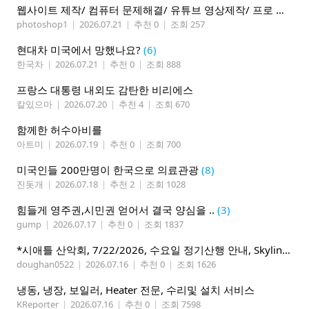
웹사이트 제작/ 컴퓨터 문제해결/ 유튜브 영상제작/ 프로 사진촬영
photoshop1
|
2026.07.21
|
추천 0
|
조회 257
현대차 미국에서 망했나요?
(6)
한국차
|
2026.07.21
|
추천 0
|
조회 888
프랑스 대통령 내외도 감탄한 비리에스
칼있으마
|
2026.07.20
|
추천 4
|
조회 670
함께한 허수아비를
아트미
|
2026.07.19
|
추천 0
|
조회 700
미국인들 200만명이 한국으로 의료관광
(8)
진돗개
|
2026.07.18
|
추천 2
|
조회 1028
힘들게 영주권,시민권 얻어서 결국 양심을 ..
(3)
gump
|
2026.07.17
|
추천 0
|
조회 1837
*시애틀 산악회, 7/22/2026, 수요일 정기산행 안내, Skyline Trail Loop(Mt. Rainier)*
doughan0522
|
2026.07.16
|
추천 0
|
조회 1626
냉동, 냉장, 보일러, Heater 전문, 수리및 설치 서비스
KReporter
|
2026.07.16
|
추천 0
|
조회 7598