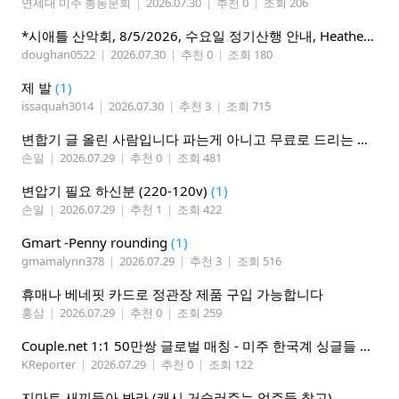
연세대 미주 총동문회
|
2026.07.30
|
추천 0
|
조회 206
*시애틀 산악회, 8/5/2026, 수요일 정기산행 안내, Heather Lake*
doughan0522
|
2026.07.30
|
추천 0
|
조회 180
제 발
(1)
issaquah3014
|
2026.07.30
|
추천 3
|
조회 715
변합기 글 올린 사람입니다 파는게 아니고 무료로 드리는 겁니다 필요하신분 연락처 남겨주시면 됩니다
손일
|
2026.07.29
|
추천 0
|
조회 481
변압기 필요 하신분 (220-120v)
(1)
손일
|
2026.07.29
|
추천 1
|
조회 422
Gmart -Penny rounding
(1)
gmamalynn378
|
2026.07.29
|
추천 3
|
조회 516
휴매나 베네핏 카드로 정관장 제품 구입 가능합니다
홍삼
|
2026.07.29
|
추천 0
|
조회 259
Couple.net 1:1 50만쌍 글로벌 매칭 - 미주 한국계 싱글들 모이세요
KReporter
|
2026.07.29
|
추천 0
|
조회 122
지마트 새끼들아 봐라 (캐시 거슬러주는 업주들 참고)