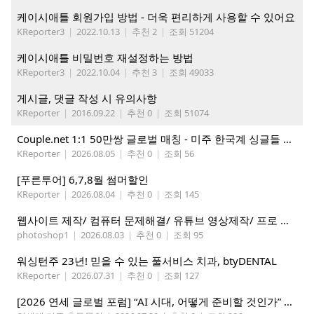
케이시애틀 회원가입 방법 - 더욱 편리하게 사용할 수 있어요
KReporter3
|
2022.10.13
|
추천 2
|
조회 51204
케이시애틀 비밀번호 재설정하는 방법
KReporter3
|
2022.10.04
|
추천 3
|
조회 49033
게시글, 댓글 작성 시 유의사항
KReporter
|
2016.09.22
|
추천 0
|
조회 51074
Couple.net 1:1 50만쌍 글로벌 매칭 - 미주 한국계 싱글들 모이세요
KReporter
|
2026.08.05
|
추천 0
|
조회 56
[푸른투어] 6,7,8월 썸머할인
KReporter
|
2026.08.04
|
추천 0
|
조회 145
웹사이트 제작/ 컴퓨터 문제해결/ 유튜브 영상제작/ 프로 사진촬영
photoshop1
|
2026.08.03
|
추천 0
|
조회 95
워싱턴주 23년! 믿을 수 있는 풀서비스 치과, btyDENTAL
KReporter
|
2026.07.31
|
추천 0
|
조회 127
[2026 연세 글로벌 포럼] “AI 시대, 어떻게 준비할 것인가” 8월 7-10일 벨뷰 개최