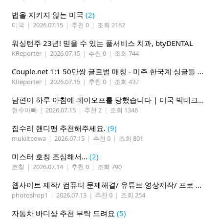
법을 지키지 않는 미국
(2)
미국
|
2026.07.15
|
추천 0
|
조회 2182
워싱턴주 23년! 믿을 수 있는 풀서비스 치과, btyDENTAL
KReporter
|
2026.07.15
|
추천 0
|
조회 744
Couple.net 1:1 50만쌍 글로벌 매칭 - 미주 한국계 싱글들 모이세요
KReporter
|
2026.07.15
|
추천 0
|
조회 437
남편이 하루 아침에 레이오프를 당했습니다 | 미국 빅테크의 현실
현수아빠
|
2026.07.15
|
추천 2
|
조회 1346
집수리 핸디맨 추천해주세요.
(9)
mukilteowa
|
2026.07.15
|
추천 0
|
조회 801
미스터 호칭 조심해서...
(2)
호칭
|
2026.07.14
|
추천 0
|
조회 790
웹사이트 제작/ 컴퓨터 문제해결/ 유튜브 영상제작/ 프로 사진촬영
photoshop1
|
2026.07.13
|
추천 0
|
조회 254
자동차 바디샵 추천 부탁 드려요
(5)