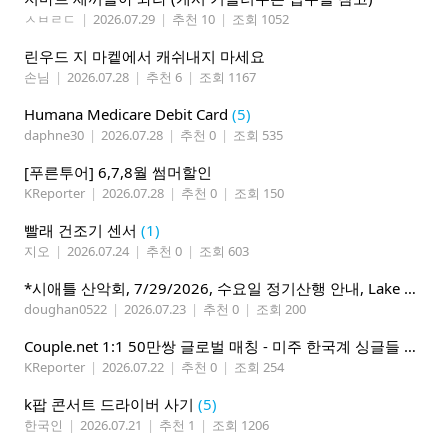
ㅅㅂㄹㄷ
|
2026.07.29
|
추천 10
|
조회 1052
린우드 지 마켙에서 캐쉬내지 마세요
손님
|
2026.07.28
|
추천 6
|
조회 1167
Humana Medicare Debit Card
(5)
daphne30
|
2026.07.28
|
추천 0
|
조회 535
[푸른투어] 6,7,8월 썸머할인
KReporter
|
2026.07.28
|
추천 0
|
조회 150
빨래 건조기 센서
(1)
지오
|
2026.07.24
|
추천 0
|
조회 603
*시애틀 산악회, 7/29/2026, 수요일 정기산행 안내, Lake 22*
doughan0522
|
2026.07.23
|
추천 0
|
조회 200
Couple.net 1:1 50만쌍 글로벌 매칭 - 미주 한국계 싱글들 모이세요
KReporter
|
2026.07.22
|
추천 0
|
조회 254
k팝 콘서트 드라이버 사기
(5)
한국인
|
2026.07.21
|
추천 1
|
조회 1206