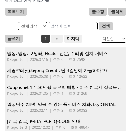
세계 최고 한국 의료기술
»
목록보기
글수정
글삭제
검색
글쓰기
1
»
마지막
냉동, 냉장, 보일러, Heater 전문, 수리및 설치 서비스
KReporter
|
2026.07.16
|
추천 0
|
조회 7598
세종크레딧(Sejong Credit): 단 4일만에 가능하다고?
KReporter
|
2026.05.08
|
추천 0
|
조회 12622
Couple.net 1:1 50만쌍 글로벌 매칭 - 미주 한국계 싱글들 모이세요
KReporter
|
2026.01.05
|
추천 1
|
조회 21269
워싱턴주 23년! 믿을 수 있는 풀서비스 치과, btyDENTAL
KReporter
|
2025.02.11
|
추천 3
|
조회 50383
[한국 입국] K-ETA, PCR, Q-CODE 안내
KReporter3
|
2022.12.02
|
추천 0
|
조회 48847