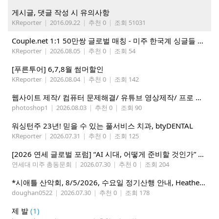
게시글, 댓글 작성 시 유의사항
KReporter
|
2016.09.22
|
추천 0
|
조회 51031
Couple.net 1:1 50만쌍 글로벌 매칭 - 미주 한국계 싱글들 모이세요
KReporter
|
2026.08.05
|
추천 0
|
조회 54
[푸른투어] 6,7,8월 썸머할인
KReporter
|
2026.08.04
|
추천 0
|
조회 142
웹사이트 제작/ 컴퓨터 문제해결/ 유튜브 영상제작/ 프로 사진촬영
photoshop1
|
2026.08.03
|
추천 0
|
조회 90
워싱턴주 23년! 믿을 수 있는 풀서비스 치과, btyDENTAL
KReporter
|
2026.07.31
|
추천 0
|
조회 125
[2026 연세 글로벌 포럼] “AI 시대, 어떻게 준비할 것인가” 8월 7-10일 벨뷰 개최
연세대 미주 총동문회
|
2026.07.30
|
추천 0
|
조회 204
*시애틀 산악회, 8/5/2026, 수요일 정기산행 안내, Heather Lake*
doughan0522
|
2026.07.30
|
추천 0
|
조회 178
제 발
(1)