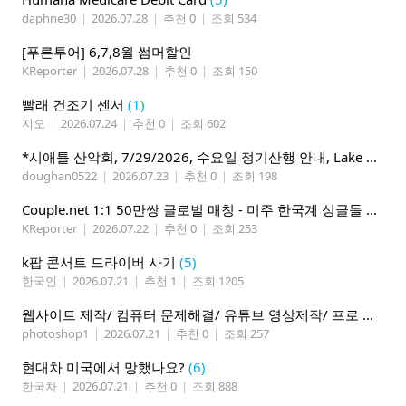
daphne30
|
2026.07.28
|
추천 0
|
조회 534
[푸른투어] 6,7,8월 썸머할인
KReporter
|
2026.07.28
|
추천 0
|
조회 150
빨래 건조기 센서
(1)
지오
|
2026.07.24
|
추천 0
|
조회 602
*시애틀 산악회, 7/29/2026, 수요일 정기산행 안내, Lake 22*
doughan0522
|
2026.07.23
|
추천 0
|
조회 198
Couple.net 1:1 50만쌍 글로벌 매칭 - 미주 한국계 싱글들 모이세요
KReporter
|
2026.07.22
|
추천 0
|
조회 253
k팝 콘서트 드라이버 사기
(5)
한국인
|
2026.07.21
|
추천 1
|
조회 1205
웹사이트 제작/ 컴퓨터 문제해결/ 유튜브 영상제작/ 프로 사진촬영
photoshop1
|
2026.07.21
|
추천 0
|
조회 257
현대차 미국에서 망했나요?
(6)
한국차
|
2026.07.21
|
추천 0
|
조회 888