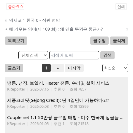
좋아요
0
인쇄
«
멕시코 1 한국 0 - 심판 엉망
지혜 키우는 영어(제 109 회) : 왜 맨홀 뚜껑은 둥근가?
»
목록보기
글수정
글삭제
검색
글쓰기
1
»
마지막
냉동, 냉장, 보일러, Heater 전문, 수리및 설치 서비스
KReporter
|
2026.07.16
|
추천 0
|
조회 7857
세종크레딧(Sejong Credit): 단 4일만에 가능하다고?
KReporter
|
2026.05.08
|
추천 0
|
조회 12899
Couple.net 1:1 50만쌍 글로벌 매칭 - 미주 한국계 싱글들 모이세요
KReporter
|
2026.01.05
|
추천 1
|
조회 21518