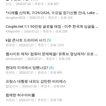
지오
|
2026.07.24
|
추천 0
|
조회 607
*시애틀 산악회, 7/29/2026, 수요일 정기산행 안내, Lake 22*
doughan0522
|
2026.07.23
|
추천 0
|
조회 243
Couple.net 1:1 50만쌍 글로벌 매칭 - 미주 한국계 싱글들 모이세요
KReporter
|
2026.07.22
|
추천 0
|
조회 256
k팝 콘서트 드라이버 사기
(5)
한국인
|
2026.07.21
|
추천 1
|
조회 1210
웹사이트 제작/ 컴퓨터 문제해결/ 유튜브 영상제작/ 프로 사진촬영
photoshop1
|
2026.07.21
|
추천 0
|
조회 259
현대차 미국에서 망했나요?
(6)
한국차
|
2026.07.21
|
추천 0
|
조회 895
프랑스 대통령 내외도 감탄한 비리에스
칼있으마
|
2026.07.20
|
추천 4
|
조회 684
함께한 허수아비를
아트미
|
2026.07.19
|
추천 0
|
조회 738