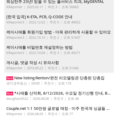
워싱턴주 23년! 믿을 수 있는 풀서비스 치과, btyDENTAL
KReporter
|
2025.02.11
|
추천 3
|
조회 50663
[한국 입국] K-ETA, PCR, Q-CODE 안내
KReporter3
|
2022.12.02
|
추천 0
|
조회 49052
케이시애틀 회원가입 방법 - 더욱 편리하게 사용할 수 있어요
KReporter3
|
2022.10.13
|
추천 2
|
조회 51437
케이시애틀 비밀번호 재설정하는 방법
KReporter3
|
2022.10.04
|
추천 3
|
조회 49271
게시글, 댓글 작성 시 유의사항
KReporter
|
2016.09.22
|
추천 0
|
조회 51340
New listing:Renton/완전 리모델링관 단층된 단층집
New
권미경부동산
|
09:09
|
추천 0
|
조회 118
*시애틀 산악회, 8/12/2026, 수요일 정기산행 안내, Beckler Peak*
New
doughan0522
|
2026.08.06
|
추천 0
|
조회 48
Couple.net 1:1 50만쌍 글로벌 매칭 - 미주 한국계 싱글들 모이세요
KReporter
|
2026.08.05
|
추천 0
|
조회 77