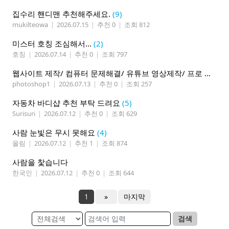
집수리 핸디맨 추천해주세요.
(9)
mukilteowa
|
2026.07.15
|
추천 0
|
조회 812
미스터 호칭 조심해서...
(2)
호칭
|
2026.07.14
|
추천 0
|
조회 797
웹사이트 제작/ 컴퓨터 문제해결/ 유튜브 영상제작/ 프로 사진촬영
photoshop1
|
2026.07.13
|
추천 0
|
조회 257
자동차 바디샵 추천 부탁 드려요
(5)
Surisuri
|
2026.07.12
|
추천 0
|
조회 629
사람 눈빛은 무시 못해요
(4)
올림
|
2026.07.12
|
추천 1
|
조회 874
사람을 찿습니다
한국인
|
2026.07.12
|
추천 0
|
조회 644
1
»
마지막
검색