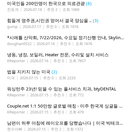
미국인들 200만명이 한국으로 의료관광
(8)
진돗개
|
2026.07.18
|
추천 2
|
조회 1069
힘들게 영주권,시민권 얻어서 결국 양심을 ..
(3)
gump
|
2026.07.17
|
추천 0
|
조회 1876
*시애틀 산악회, 7/22/2026, 수요일 정기산행 안내, Skyline Trail Loop(Mt. Rainier)*
doughan0522
|
2026.07.16
|
추천 0
|
조회 1676
냉동, 냉장, 보일러, Heater 전문, 수리및 설치 서비스
KReporter
|
2026.07.16
|
추천 0
|
조회 7857
법을 지키지 않는 미국
(2)
미국
|
2026.07.15
|
추천 0
|
조회 2233
워싱턴주 23년! 믿을 수 있는 풀서비스 치과, btyDENTAL
KReporter
|
2026.07.15
|
추천 0
|
조회 772
Couple.net 1:1 50만쌍 글로벌 매칭 - 미주 한국계 싱글들 모이세요
KReporter
|
2026.07.15
|
추천 0
|
조회 479
남편이 하루 아침에 레이오프를 당했습니다 | 미국 빅테크의 현실
현수아빠
|
2026.07.15
|
추천 2
|
조회 1372