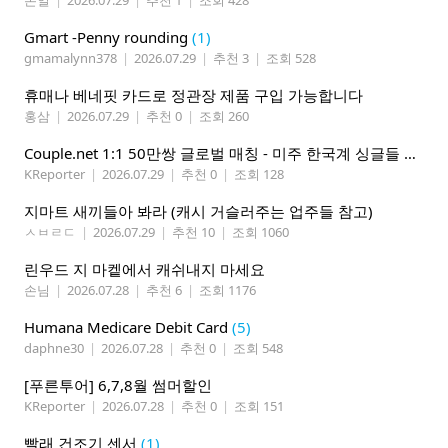
Gmart -Penny rounding
(1)
gmamalynn378
|
2026.07.29
|
추천 3
|
조회 528
휴매나 베네핏 카드로 정관장 제품 구입 가능합니다
홍삼
|
2026.07.29
|
추천 0
|
조회 260
Couple.net 1:1 50만쌍 글로벌 매칭 - 미주 한국계 싱글들 모이세요
KReporter
|
2026.07.29
|
추천 0
|
조회 128
지마트 새끼들아 봐라 (캐시 거슬러주는 업주들 참고)
ㅅㅂㄹㄷ
|
2026.07.29
|
추천 10
|
조회 1060
린우드 지 마켙에서 캐쉬내지 마세요
손님
|
2026.07.28
|
추천 6
|
조회 1176
Humana Medicare Debit Card
(5)
daphne30
|
2026.07.28
|
추천 0
|
조회 548
[푸른투어] 6,7,8월 썸머할인
KReporter
|
2026.07.28
|
추천 0
|
조회 151
빨래 건조기 센서
(1)