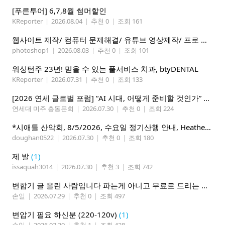
[푸른투어] 6,7,8월 썸머할인
KReporter
|
2026.08.04
|
추천 0
|
조회 161
웹사이트 제작/ 컴퓨터 문제해결/ 유튜브 영상제작/ 프로 사진촬영
photoshop1
|
2026.08.03
|
추천 0
|
조회 101
워싱턴주 23년! 믿을 수 있는 풀서비스 치과, btyDENTAL
KReporter
|
2026.07.31
|
추천 0
|
조회 133
[2026 연세 글로벌 포럼] “AI 시대, 어떻게 준비할 것인가” 8월 7-10일 벨뷰 개최
연세대 미주 총동문회
|
2026.07.30
|
추천 0
|
조회 224
*시애틀 산악회, 8/5/2026, 수요일 정기산행 안내, Heather Lake*
doughan0522
|
2026.07.30
|
추천 0
|
조회 180
제 발
(1)
issaquah3014
|
2026.07.30
|
추천 3
|
조회 742
변합기 글 올린 사람입니다 파는게 아니고 무료로 드리는 겁니다 필요하신분 연락처 남겨주시면 됩니다
손일
|
2026.07.29
|
추천 0
|
조회 497
변압기 필요 하신분 (220-120v)
(1)
손일
|
2026.07.29
|
추천 1
|
조회 428