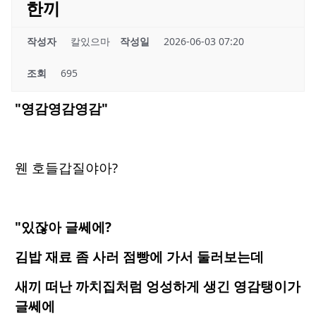
한끼
작성자
칼있으마
작성일
2026-06-03 07:20
조회
695
"영감영감영감"
웬 호들갑질야아?
"있잖아 글쎄에?
김밥 재료 좀 사러 점빵에 가서 둘러보는데
새끼 떠난 까치집처럼 엉성하게 생긴 영감탱이가
글쎄에