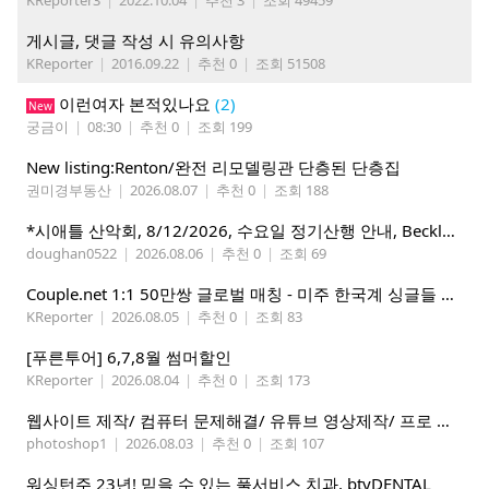
KReporter3
|
2022.10.04
|
추천 3
|
조회 49459
게시글, 댓글 작성 시 유의사항
KReporter
|
2016.09.22
|
추천 0
|
조회 51508
이런여자 본적있나요
(2)
New
궁금이
|
08:30
|
추천 0
|
조회 199
New listing:Renton/완전 리모델링관 단층된 단층집
권미경부동산
|
2026.08.07
|
추천 0
|
조회 188
*시애틀 산악회, 8/12/2026, 수요일 정기산행 안내, Beckler Peak*
doughan0522
|
2026.08.06
|
추천 0
|
조회 69
Couple.net 1:1 50만쌍 글로벌 매칭 - 미주 한국계 싱글들 모이세요
KReporter
|
2026.08.05
|
추천 0
|
조회 83
[푸른투어] 6,7,8월 썸머할인
KReporter
|
2026.08.04
|
추천 0
|
조회 173
웹사이트 제작/ 컴퓨터 문제해결/ 유튜브 영상제작/ 프로 사진촬영
photoshop1
|
2026.08.03
|
추천 0
|
조회 107
워싱턴주 23년! 믿을 수 있는 풀서비스 치과, btyDENTAL