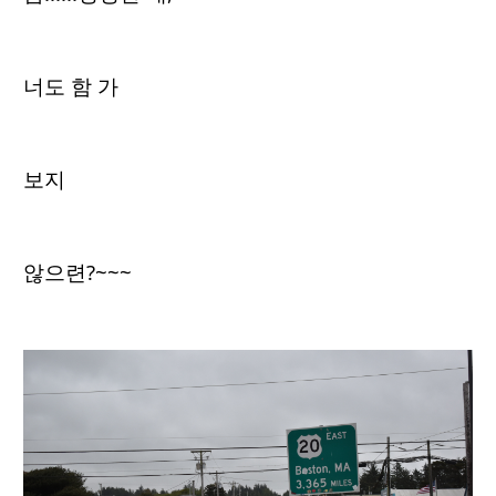
너도 함 가
보지
않으련?~~~