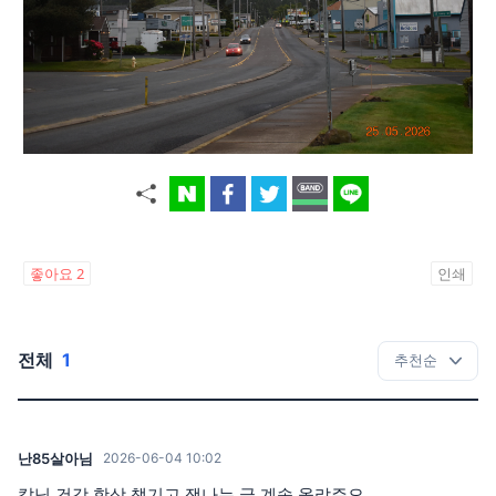
좋아요
2
인쇄
전체
1
난85살아님
2026-06-04 10:02
칼님 건강 항상 챙기고 잼나는 글 계속 올랴주오