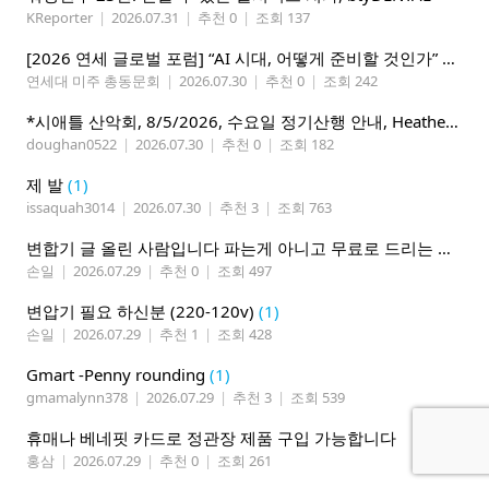
KReporter
|
2026.07.31
|
추천 0
|
조회 137
[2026 연세 글로벌 포럼] “AI 시대, 어떻게 준비할 것인가” 8월 7-10일 벨뷰 개최
연세대 미주 총동문회
|
2026.07.30
|
추천 0
|
조회 242
*시애틀 산악회, 8/5/2026, 수요일 정기산행 안내, Heather Lake*
doughan0522
|
2026.07.30
|
추천 0
|
조회 182
제 발
(1)
issaquah3014
|
2026.07.30
|
추천 3
|
조회 763
변합기 글 올린 사람입니다 파는게 아니고 무료로 드리는 겁니다 필요하신분 연락처 남겨주시면 됩니다
손일
|
2026.07.29
|
추천 0
|
조회 497
변압기 필요 하신분 (220-120v)
(1)
손일
|
2026.07.29
|
추천 1
|
조회 428
Gmart -Penny rounding
(1)
gmamalynn378
|
2026.07.29
|
추천 3
|
조회 539
휴매나 베네핏 카드로 정관장 제품 구입 가능합니다
홍삼
|
2026.07.29
|
추천 0
|
조회 261