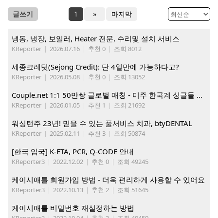
글쓰기
1
»
마지막
냉동, 냉장, 보일러, Heater 전문, 수리및 설치 서비스
KReporter
|
2026.07.16
|
추천 0
|
조회 8012
세종크레딧(Sejong Credit): 단 4일만에 가능하다고?
KReporter
|
2026.05.08
|
추천 0
|
조회 13052
Couple.net 1:1 50만쌍 글로벌 매칭 - 미주 한국계 싱글들 모이세요
KReporter
|
2026.01.05
|
추천 1
|
조회 21692
워싱턴주 23년! 믿을 수 있는 풀서비스 치과, btyDENTAL
KReporter
|
2025.02.11
|
추천 3
|
조회 50874
[한국 입국] K-ETA, PCR, Q-CODE 안내
KReporter3
|
2022.12.02
|
추천 0
|
조회 49245
케이시애틀 회원가입 방법 - 더욱 편리하게 사용할 수 있어요
KReporter3
|
2022.10.13
|
추천 2
|
조회 51645
케이시애틀 비밀번호 재설정하는 방법