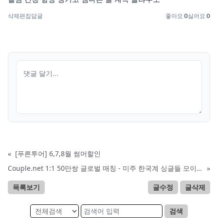
삭제
편집
답글
좋아요
0
싫어요
0
«
[푸른투어] 6,7,8월 썸머할인
Couple.net 1:1 50만쌍 글로벌 매칭 - 미주 한국계 싱글들 모이세요
»
목록보기
글수정
글삭제
검색