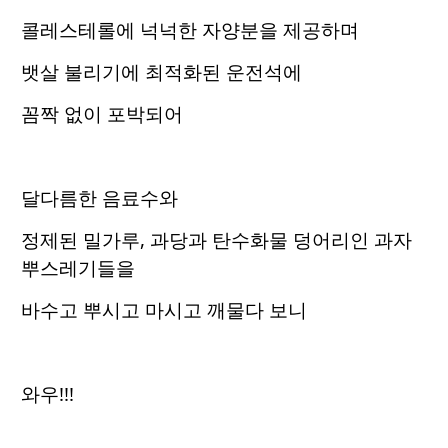
콜레스테롤에 넉넉한 자양분을 제공하며
뱃살 불리기에 최적화된 운전석에
꼼짝 없이 포박되어
달다름한 음료수와
정제된 밀가루, 과당과 탄수화물 덩어리인 과자
뿌스레기들을
바수고 뿌시고 마시고 깨물다 보니
와우!!!