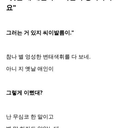
요"
그러는 거 있지 씨이발름이."
참나 별 엉성한 변태색휘를 다 보네.
아니 지 옛날 애인이
그렇게 이뻤대?
난 무심코 한 말이고