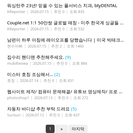
워싱턴주 23년! 믿을 수 있는 풀서비스 치과, btyDENTAL
KReporter
|
2026.07.15
|
추천 0
|
조회 835
Couple.net 1:1 50만쌍 글로벌 매칭 - 미주 한국계 싱글들 모이세요
KReporter
|
2026.07.15
|
추천 0
|
조회 532
남편이 하루 아침에 레이오프를 당했습니다 | 미국 빅테크의 현실
현수아빠
|
2026.07.15
|
추천 2
|
조회 1460
집수리 핸디맨 추천해주세요.
(9)
mukilteowa
|
2026.07.15
|
추천 0
|
조회 884
미스터 호칭 조심해서...
(2)
호칭
|
2026.07.14
|
추천 0
|
조회 831
웹사이트 제작/ 컴퓨터 문제해결/ 유튜브 영상제작/ 프로 사진촬영
photoshop1
|
2026.07.13
|
추천 0
|
조회 272
자동차 바디샵 추천 부탁 드려요
(5)
Surisuri
|
2026.07.12
|
추천 0
|
조회 637
1
»
마지막