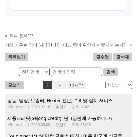
«
하나 씹쌔???
지혜 키우는 영어 (제 101 회) : 어느 쪽이 위인지 어떻게 아는가?
»
목록보기
글수정
글삭제
검색
글쓰기
1
»
마지막
냉동, 냉장, 보일러, Heater 전문, 수리및 설치 서비스
KReporter
|
2026.07.16
|
추천 0
|
조회 8142
세종크레딧(Sejong Credit): 단 4일만에 가능하다고?
KReporter
|
2026.05.08
|
추천 0
|
조회 13210
Couple.net 1:1 50만쌍 글로벌 매칭 - 미주 한국계 싱글들 모이세요