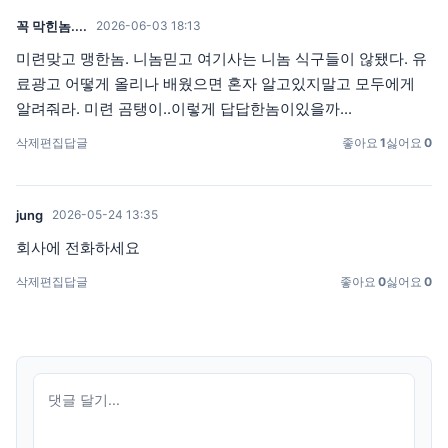
꼭 막힌놈....
2026-06-03 18:13
미련맞고 맹한놈. 니놈믿고 여기사는 니놈 식구들이 않됐다. 유
료광고 어떻게 올리나 배웠으면 혼자 알고있지말고 모두에게
알려줘라. 미련 곰탱이..이렇게 답답한놈이있을까...
삭제
편집
답글
좋아요
1
싫어요
0
jung
2026-05-24 13:35
회사에 전화하세요
삭제
편집
답글
좋아요
0
싫어요
0