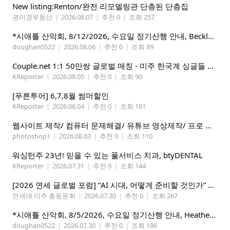
New listing:Renton/완전 리모델링관 단층된 단층집
권미경부동산
|
2026.08.07
|
추천 0
|
조회 257
*시애틀 산악회, 8/12/2026, 수요일 정기산행 안내, Beckler Peak*
doughan0522
|
2026.08.06
|
추천 0
|
조회 89
Couple.net 1:1 50만쌍 글로벌 매칭 - 미주 한국계 싱글들 모이세요
KReporter
|
2026.08.05
|
추천 0
|
조회 90
[푸른투어] 6,7,8월 썸머할인
KReporter
|
2026.08.04
|
추천 0
|
조회 181
웹사이트 제작/ 컴퓨터 문제해결/ 유튜브 영상제작/ 프로 사진촬영
photoshop1
|
2026.08.03
|
추천 0
|
조회 110
워싱턴주 23년! 믿을 수 있는 풀서비스 치과, btyDENTAL
KReporter
|
2026.07.31
|
추천 0
|
조회 144
[2026 연세 글로벌 포럼] “AI 시대, 어떻게 준비할 것인가” 8월 7-10일 벨뷰 개최
연세대 미주 총동문회
|
2026.07.30
|
추천 0
|
조회 267
*시애틀 산악회, 8/5/2026, 수요일 정기산행 안내, Heather Lake*
doughan0522
|
2026.07.30
|
추천 0
|
조회 186