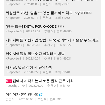
KReporter
|
2026.01.05
|
추천 1
|
조회 21851
워싱턴주 23년! 믿을 수 있는 풀서비스 치과, btyDENTAL
KReporter
|
2025.02.11
|
추천 3
|
조회 51062
[한국 입국] K-ETA, PCR, Q-CODE 안내
KReporter3
|
2022.12.02
|
추천 0
|
조회 49385
케이시애틀 회원가입 방법 - 더욱 편리하게 사용할 수 있어요
KReporter3
|
2022.10.13
|
추천 2
|
조회 51827
케이시애틀 비밀번호 재설정하는 방법
KReporter3
|
2022.10.04
|
추천 3
|
조회 49631
게시글, 댓글 작성 시 유의사항
KReporter
|
2016.09.22
|
추천 0
|
조회 51640
집에서 시작하는 새로운 원격 근무 기회
New
haesuhyun79
|
2026.08.09
|
추천 0
|
조회 70
이런여자 본적있나요
(5)
궁금이
|
2026.08.08
|
추천 0
|
조회 890