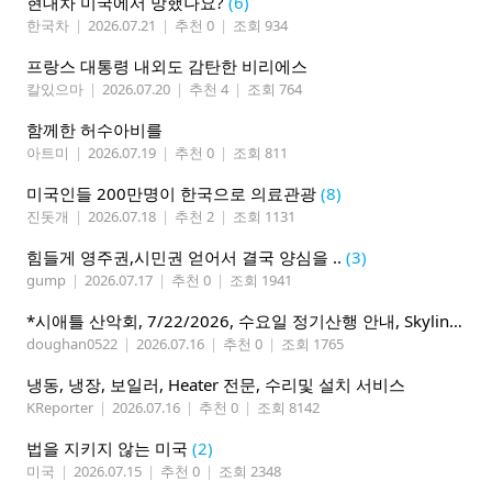
현대차 미국에서 망했나요?
(6)
한국차
|
2026.07.21
|
추천 0
|
조회 934
프랑스 대통령 내외도 감탄한 비리에스
칼있으마
|
2026.07.20
|
추천 4
|
조회 764
함께한 허수아비를
아트미
|
2026.07.19
|
추천 0
|
조회 811
미국인들 200만명이 한국으로 의료관광
(8)
진돗개
|
2026.07.18
|
추천 2
|
조회 1131
힘들게 영주권,시민권 얻어서 결국 양심을 ..
(3)
gump
|
2026.07.17
|
추천 0
|
조회 1941
*시애틀 산악회, 7/22/2026, 수요일 정기산행 안내, Skyline Trail Loop(Mt. Rainier)*
doughan0522
|
2026.07.16
|
추천 0
|
조회 1765
냉동, 냉장, 보일러, Heater 전문, 수리및 설치 서비스
KReporter
|
2026.07.16
|
추천 0
|
조회 8142
법을 지키지 않는 미국
(2)
미국
|
2026.07.15
|
추천 0
|
조회 2348