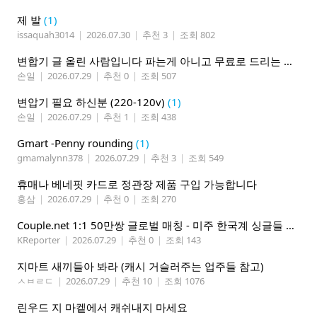
제 발
(1)
issaquah3014
|
2026.07.30
|
추천 3
|
조회 802
변합기 글 올린 사람입니다 파는게 아니고 무료로 드리는 겁니다 필요하신분 연락처 남겨주시면 됩니다
손일
|
2026.07.29
|
추천 0
|
조회 507
변압기 필요 하신분 (220-120v)
(1)
손일
|
2026.07.29
|
추천 1
|
조회 438
Gmart -Penny rounding
(1)
gmamalynn378
|
2026.07.29
|
추천 3
|
조회 549
휴매나 베네핏 카드로 정관장 제품 구입 가능합니다
홍삼
|
2026.07.29
|
추천 0
|
조회 270
Couple.net 1:1 50만쌍 글로벌 매칭 - 미주 한국계 싱글들 모이세요
KReporter
|
2026.07.29
|
추천 0
|
조회 143
지마트 새끼들아 봐라 (캐시 거슬러주는 업주들 참고)
ㅅㅂㄹㄷ
|
2026.07.29
|
추천 10
|
조회 1076
린우드 지 마켙에서 캐쉬내지 마세요