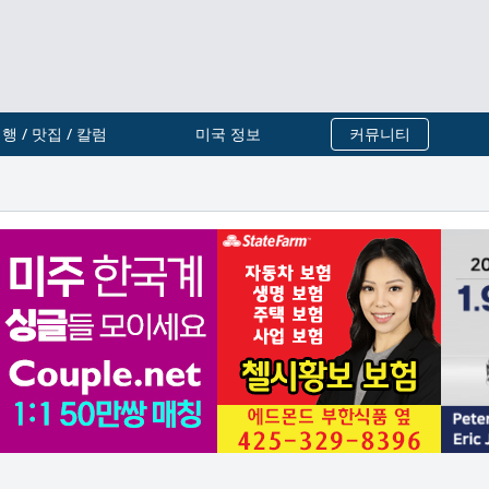
행 / 맛집 / 칼럼
미국 정보
커뮤니티