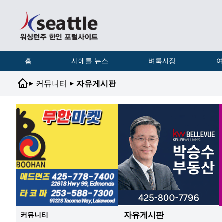
홈
시애틀 뉴스
벼룩시장
여
▸
▸
커뮤니티
자유게시판
자유게시판
커뮤니티