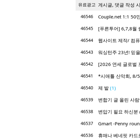
유료광고
게시글, 댓글 작성 
46546
Couple.net 1:
46545
[푸른투어] 6,7,8
46544
웹사이트 제작/ 컴퓨
46543
워싱턴주 23년! 믿을 
46542
[2026 연세 글로벌 
46541
*시애틀 산악회, 8/5/
46540
제 발
(1)
46539
변합기 글 올린 사
46538
변압기 필요 하신분 (2
46537
Gmart -Penny roun
46536
휴매나 베네핏 카드