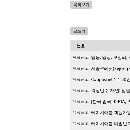
목록보기
글쓰기
번호
유료광고
냉동, 냉장, 보일러, 
유료광고
세종크레딧(Sejong 
유료광고
Couple.net 1:
유료광고
워싱턴주 23년! 믿을 
유료광고
[한국 입국] K-ETA, 
유료광고
케이시애틀 회원가입 
유료광고
케이시애틀 비밀번호