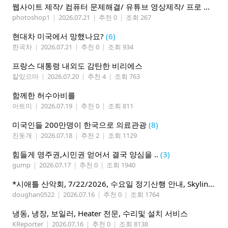
웹사이트 제작/ 컴퓨터 문제해결/ 유튜브 영상제작/ 프로 사진촬영
photoshop1
|
2026.07.21
|
추천 0
|
조회 267
현대차 미국에서 망했나요?
(6)
한국차
|
2026.07.21
|
추천 0
|
조회 934
프랑스 대통령 내외도 감탄한 비리에스
칼있으마
|
2026.07.20
|
추천 4
|
조회 763
함께한 허수아비를
아트미
|
2026.07.19
|
추천 0
|
조회 811
미국인들 200만명이 한국으로 의료관광
(8)
진돗개
|
2026.07.18
|
추천 2
|
조회 1129
힘들게 영주권,시민권 얻어서 결국 양심을 ..
(3)
gump
|
2026.07.17
|
추천 0
|
조회 1940
*시애틀 산악회, 7/22/2026, 수요일 정기산행 안내, Skyline Trail Loop(Mt. Rainier)*
doughan0522
|
2026.07.16
|
추천 0
|
조회 1764
냉동, 냉장, 보일러, Heater 전문, 수리및 설치 서비스
KReporter
|
2026.07.16
|
추천 0
|
조회 8138