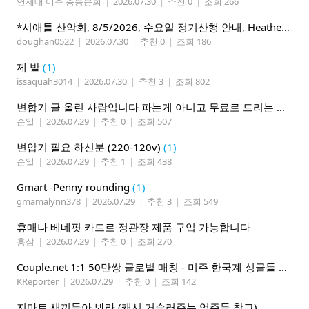
연세대 미주 총동문회
|
2026.07.30
|
추천 0
|
조회 266
*시애틀 산악회, 8/5/2026, 수요일 정기산행 안내, Heather Lake*
doughan0522
|
2026.07.30
|
추천 0
|
조회 186
제 발
(1)
issaquah3014
|
2026.07.30
|
추천 3
|
조회 802
변합기 글 올린 사람입니다 파는게 아니고 무료로 드리는 겁니다 필요하신분 연락처 남겨주시면 됩니다
손일
|
2026.07.29
|
추천 0
|
조회 507
변압기 필요 하신분 (220-120v)
(1)
손일
|
2026.07.29
|
추천 1
|
조회 438
Gmart -Penny rounding
(1)
gmamalynn378
|
2026.07.29
|
추천 3
|
조회 549
휴매나 베네핏 카드로 정관장 제품 구입 가능합니다
홍삼
|
2026.07.29
|
추천 0
|
조회 270
Couple.net 1:1 50만쌍 글로벌 매칭 - 미주 한국계 싱글들 모이세요
KReporter
|
2026.07.29
|
추천 0
|
조회 142
지마트 새끼들아 봐라 (캐시 거슬러주는 업주들 참고)