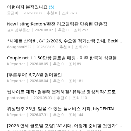
이런여자 본적있나요
(5)
궁금이
|
2026.08.08
|
추천 0
|
조회 873
New listing:Renton/완전 리모델링관 단층된 단층집
권미경부동산
|
2026.08.07
|
추천 0
|
조회 257
*시애틀 산악회, 8/12/2026, 수요일 정기산행 안내, Beckler Peak*
doughan0522
|
2026.08.06
|
추천 0
|
조회 89
Couple.net 1:1 50만쌍 글로벌 매칭 - 미주 한국계 싱글들 모이세요
KReporter
|
2026.08.05
|
추천 0
|
조회 89
[푸른투어] 6,7,8월 썸머할인
KReporter
|
2026.08.04
|
추천 0
|
조회 181
웹사이트 제작/ 컴퓨터 문제해결/ 유튜브 영상제작/ 프로 사진촬영
photoshop1
|
2026.08.03
|
추천 0
|
조회 110
워싱턴주 23년! 믿을 수 있는 풀서비스 치과, btyDENTAL
KReporter
|
2026.07.31
|
추천 0
|
조회 144
[2026 연세 글로벌 포럼] “AI 시대, 어떻게 준비할 것인가” 8월 7-10일 벨뷰 개최