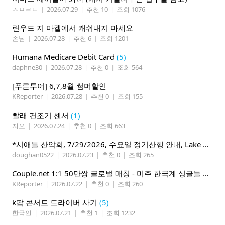
ㅅㅂㄹㄷ
|
2026.07.29
|
추천 10
|
조회 1076
린우드 지 마켙에서 캐쉬내지 마세요
손님
|
2026.07.28
|
추천 6
|
조회 1201
Humana Medicare Debit Card
(5)
daphne30
|
2026.07.28
|
추천 0
|
조회 564
[푸른투어] 6,7,8월 썸머할인
KReporter
|
2026.07.28
|
추천 0
|
조회 155
빨래 건조기 센서
(1)
지오
|
2026.07.24
|
추천 0
|
조회 663
*시애틀 산악회, 7/29/2026, 수요일 정기산행 안내, Lake 22*
doughan0522
|
2026.07.23
|
추천 0
|
조회 265
Couple.net 1:1 50만쌍 글로벌 매칭 - 미주 한국계 싱글들 모이세요
KReporter
|
2026.07.22
|
추천 0
|
조회 260
k팝 콘서트 드라이버 사기
(5)
한국인
|
2026.07.21
|
추천 1
|
조회 1232