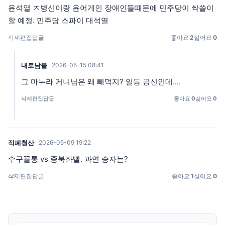
윤석열 ㅈ병신이랑 윤어게인 장애인들때문에 민주당이 싹쓸이
할 예정. 민주당 스파이 대석열
삭제
편집
답글
좋아요
2
싫어요
0
내로남불
2026-05-15 08:41
그 마누라 거니님은 왜 빼먹지? 일등 공신인데....
삭제
편집
답글
좋아요
0
싫어요
0
적폐청산
2026-05-09 19:22
수구꼴통 vs 종북좌빨. 과연 승자는?
삭제
편집
답글
좋아요
1
싫어요
0