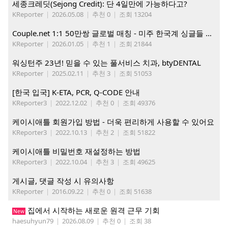
세종크레딧(Sejong Credit): 단 4일만에 가능하다고?
KReporter
|
2026.05.08
|
추천 0
|
조회 13204
Couple.net 1:1 50만쌍 글로벌 매칭 - 미주 한국계 싱글들 모이세요
KReporter
|
2026.01.05
|
추천 1
|
조회 21844
워싱턴주 23년! 믿을 수 있는 풀서비스 치과, btyDENTAL
KReporter
|
2025.02.11
|
추천 3
|
조회 51053
[한국 입국] K-ETA, PCR, Q-CODE 안내
KReporter3
|
2022.12.02
|
추천 0
|
조회 49376
케이시애틀 회원가입 방법 - 더욱 편리하게 사용할 수 있어요
KReporter3
|
2022.10.13
|
추천 2
|
조회 51822
케이시애틀 비밀번호 재설정하는 방법
KReporter3
|
2022.10.04
|
추천 3
|
조회 49625
게시글, 댓글 작성 시 유의사항
KReporter
|
2016.09.22
|
추천 0
|
조회 51638
집에서 시작하는 새로운 원격 근무 기회
New
haesuhyun79
|
2026.08.09
|
추천 0
|
조회 38