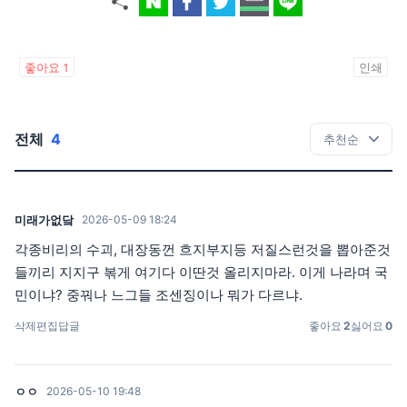
좋아요
1
인쇄
전체
4
미래가없닼
2026-05-09 18:24
각종비리의 수괴, 대장동껀 흐지부지등 저질스런것을 뽑아준것
들끼리 지지구 볶게 여기다 이딴것 올리지마라. 이게 나라며 국
민이냐? 중꿔나 느그들 조센징이나 뭐가 다르냐.
삭제
편집
답글
좋아요
2
싫어요
0
ㅇㅇ
2026-05-10 19:48