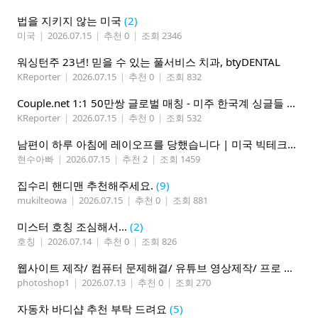
법을 지키지 않는 미국
(2)
미국
|
2026.07.15
|
추천 0
|
조회 2346
워싱턴주 23년! 믿을 수 있는 풀서비스 치과, btyDENTAL
KReporter
|
2026.07.15
|
추천 0
|
조회 832
Couple.net 1:1 50만쌍 글로벌 매칭 - 미주 한국계 싱글들 모이세요
KReporter
|
2026.07.15
|
추천 0
|
조회 532
남편이 하루 아침에 레이오프를 당했습니다 | 미국 빅테크의 현실
현수아빠
|
2026.07.15
|
추천 2
|
조회 1459
집수리 핸디맨 추천해주세요.
(9)
mukilteowa
|
2026.07.15
|
추천 0
|
조회 881
미스터 호칭 조심해서...
(2)
호칭
|
2026.07.14
|
추천 0
|
조회 826
웹사이트 제작/ 컴퓨터 문제해결/ 유튜브 영상제작/ 프로 사진촬영
photoshop1
|
2026.07.13
|
추천 0
|
조회 270
자동차 바디샵 추천 부탁 드려요
(5)