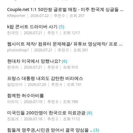
Couple.net 1:1 50만쌍 글로벌 매칭 - 미주 한국계 싱글들 모이세요
KReporter
|
2026.07.22
|
추천 0
|
조회 257
k팝 콘서트 드라이버 사기
(5)
한국인
|
2026.07.21
|
추천 1
|
조회 1217
웹사이트 제작/ 컴퓨터 문제해결/ 유튜브 영상제작/ 프로 사진촬영
photoshop1
|
2026.07.21
|
추천 0
|
조회 261
현대차 미국에서 망했나요?
(6)
한국차
|
2026.07.21
|
추천 0
|
조회 910
프랑스 대통령 내외도 감탄한 비리에스
칼있으마
|
2026.07.20
|
추천 4
|
조회 731
함께한 허수아비를
아트미
|
2026.07.19
|
추천 0
|
조회 789
미국인들 200만명이 한국으로 의료관광
(8)
진돗개
|
2026.07.18
|
추천 2
|
조회 1112
힘들게 영주권,시민권 얻어서 결국 양심을 ..
(3)