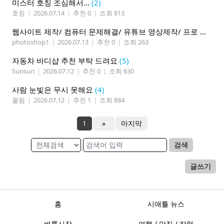
미스터 호칭 조심해서...
(2)
호칭
|
2026.07.14
|
추천 0
|
조회 813
웹사이트 제작/ 컴퓨터 문제해결/ 유튜브 영상제작/ 프로 사진촬영
photoshop1
|
2026.07.13
|
추천 0
|
조회 263
자동차 바디샵 추천 부탁 드려요
(5)
Surisuri
|
2026.07.12
|
추천 0
|
조회 630
사람 눈빛은 무시 못해요
(4)
올림
|
2026.07.12
|
추천 1
|
조회 884
1
»
마지막
검색
글쓰기
홈
시애틀 뉴스
벼룩시장
여행 / 맛집 / 칼럼