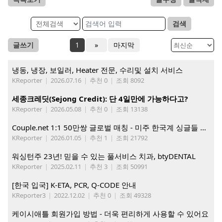
검색
글쓰기
1
»
마지막
냉동, 냉장, 보일러, Heater 전문, 수리및 설치 서비스
KReporter
|
2026.07.16
|
추천 0
|
조회 8092
세종크레딧(Sejong Credit): 단 4일만에 가능하다고?
KReporter
|
2026.05.08
|
추천 0
|
조회 13138
Couple.net 1:1 50만쌍 글로벌 매칭 - 미주 한국계 싱글들 모이세요
KReporter
|
2026.01.05
|
추천 1
|
조회 21792
워싱턴주 23년! 믿을 수 있는 풀서비스 치과, btyDENTAL
KReporter
|
2025.02.11
|
추천 3
|
조회 50991
[한국 입국] K-ETA, PCR, Q-CODE 안내
KReporter3
|
2022.12.02
|
추천 0
|
조회 49328
케이시애틀 회원가입 방법 - 더욱 편리하게 사용할 수 있어요