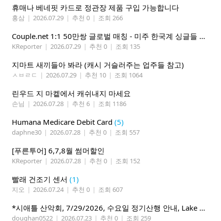
휴매나 베네핏 카드로 정관장 제품 구입 가능합니다
홍삼
|
2026.07.29
|
추천 0
|
조회 266
Couple.net 1:1 50만쌍 글로벌 매칭 - 미주 한국계 싱글들 모이세요
KReporter
|
2026.07.29
|
추천 0
|
조회 135
지마트 새끼들아 봐라 (캐시 거슬러주는 업주들 참고)
ㅅㅂㄹㄷ
|
2026.07.29
|
추천 10
|
조회 1064
린우드 지 마켙에서 캐쉬내지 마세요
손님
|
2026.07.28
|
추천 6
|
조회 1186
Humana Medicare Debit Card
(5)
daphne30
|
2026.07.28
|
추천 0
|
조회 557
[푸른투어] 6,7,8월 썸머할인
KReporter
|
2026.07.28
|
추천 0
|
조회 152
빨래 건조기 센서
(1)
지오
|
2026.07.24
|
추천 0
|
조회 607
*시애틀 산악회, 7/29/2026, 수요일 정기산행 안내, Lake 22*
doughan0522
|
2026.07.23
|
추천 0
|
조회 259