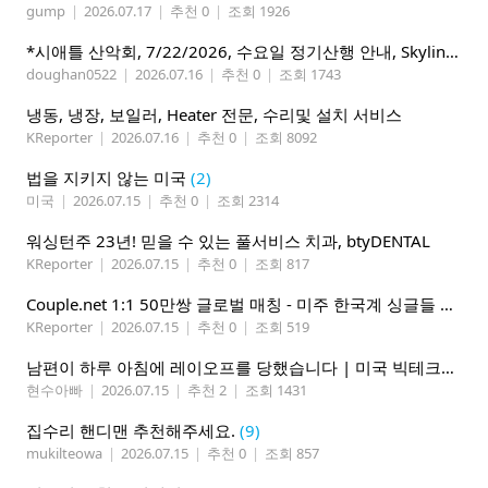
gump
|
2026.07.17
|
추천 0
|
조회 1926
*시애틀 산악회, 7/22/2026, 수요일 정기산행 안내, Skyline Trail Loop(Mt. Rainier)*
doughan0522
|
2026.07.16
|
추천 0
|
조회 1743
냉동, 냉장, 보일러, Heater 전문, 수리및 설치 서비스
KReporter
|
2026.07.16
|
추천 0
|
조회 8092
법을 지키지 않는 미국
(2)
미국
|
2026.07.15
|
추천 0
|
조회 2314
워싱턴주 23년! 믿을 수 있는 풀서비스 치과, btyDENTAL
KReporter
|
2026.07.15
|
추천 0
|
조회 817
Couple.net 1:1 50만쌍 글로벌 매칭 - 미주 한국계 싱글들 모이세요
KReporter
|
2026.07.15
|
추천 0
|
조회 519
남편이 하루 아침에 레이오프를 당했습니다 | 미국 빅테크의 현실
현수아빠
|
2026.07.15
|
추천 2
|
조회 1431
집수리 핸디맨 추천해주세요.
(9)
mukilteowa
|
2026.07.15
|
추천 0
|
조회 857