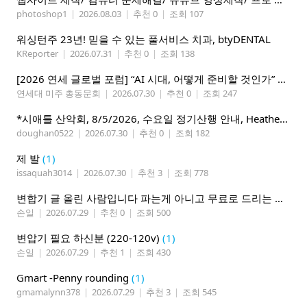
photoshop1
|
2026.08.03
|
추천 0
|
조회 107
워싱턴주 23년! 믿을 수 있는 풀서비스 치과, btyDENTAL
KReporter
|
2026.07.31
|
추천 0
|
조회 138
[2026 연세 글로벌 포럼] “AI 시대, 어떻게 준비할 것인가” 8월 7-10일 벨뷰 개최
연세대 미주 총동문회
|
2026.07.30
|
추천 0
|
조회 247
*시애틀 산악회, 8/5/2026, 수요일 정기산행 안내, Heather Lake*
doughan0522
|
2026.07.30
|
추천 0
|
조회 182
제 발
(1)
issaquah3014
|
2026.07.30
|
추천 3
|
조회 778
변합기 글 올린 사람입니다 파는게 아니고 무료로 드리는 겁니다 필요하신분 연락처 남겨주시면 됩니다
손일
|
2026.07.29
|
추천 0
|
조회 500
변압기 필요 하신분 (220-120v)
(1)
손일
|
2026.07.29
|
추천 1
|
조회 430
Gmart -Penny rounding
(1)
gmamalynn378
|
2026.07.29
|
추천 3
|
조회 545