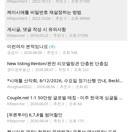
KReporter3
|
2022.10.13
|
추천 2
|
조회 51765
케이시애틀 비밀번호 재설정하는 방법
KReporter3
|
2022.10.04
|
추천 3
|
조회 49564
게시글, 댓글 작성 시 유의사항
KReporter
|
2016.09.22
|
추천 0
|
조회 51599
이런여자 본적있나요
(4)
궁금이
|
2026.08.08
|
추천 0
|
조회 548
New listing:Renton/완전 리모델링관 단층된 단층집
권미경부동산
|
2026.08.07
|
추천 0
|
조회 222
*시애틀 산악회, 8/12/2026, 수요일 정기산행 안내, Beckler Peak*
doughan0522
|
2026.08.06
|
추천 0
|
조회 82
Couple.net 1:1 50만쌍 글로벌 매칭 - 미주 한국계 싱글들 모이세요
KReporter
|
2026.08.05
|
추천 0
|
조회 84
[푸른투어] 6,7,8월 썸머할인
KReporter
|
2026.08.04
|
추천 0
|
조회 175
웹사이트 제작/ 컴퓨터 문제해결/ 유튜브 영상제작/ 프로 사진촬영