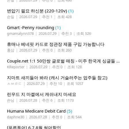
변압기 필요 하신분 (220-120v)
(1)
손일
|
2026.07.29
|
추천 1
|
조회 428
Gmart -Penny rounding
(1)
gmamalynn378
|
2026.07.29
|
추천 3
|
조회 526
휴매나 베네핏 카드로 정관장 제품 구입 가능합니다
홍삼
|
2026.07.29
|
추천 0
|
조회 260
Couple.net 1:1 50만쌍 글로벌 매칭 - 미주 한국계 싱글들 모이세요
KReporter
|
2026.07.29
|
추천 0
|
조회 128
지마트 새끼들아 봐라 (캐시 거슬러주는 업주들 참고)
ㅅㅂㄹㄷ
|
2026.07.29
|
추천 10
|
조회 1057
린우드 지 마켙에서 캐쉬내지 마세요
손님
|
2026.07.28
|
추천 6
|
조회 1173
Humana Medicare Debit Card
(5)
daphne30
|
2026.07.28
|
추천 0
|
조회 544
[푸른투어] 6,7,8월 썸머할인