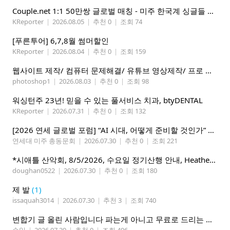
Couple.net 1:1 50만쌍 글로벌 매칭 - 미주 한국계 싱글들 모이세요
KReporter
|
2026.08.05
|
추천 0
|
조회 74
[푸른투어] 6,7,8월 썸머할인
KReporter
|
2026.08.04
|
추천 0
|
조회 159
웹사이트 제작/ 컴퓨터 문제해결/ 유튜브 영상제작/ 프로 사진촬영
photoshop1
|
2026.08.03
|
추천 0
|
조회 98
워싱턴주 23년! 믿을 수 있는 풀서비스 치과, btyDENTAL
KReporter
|
2026.07.31
|
추천 0
|
조회 132
[2026 연세 글로벌 포럼] “AI 시대, 어떻게 준비할 것인가” 8월 7-10일 벨뷰 개최
연세대 미주 총동문회
|
2026.07.30
|
추천 0
|
조회 221
*시애틀 산악회, 8/5/2026, 수요일 정기산행 안내, Heather Lake*
doughan0522
|
2026.07.30
|
추천 0
|
조회 180
제 발
(1)
issaquah3014
|
2026.07.30
|
추천 3
|
조회 740
변합기 글 올린 사람입니다 파는게 아니고 무료로 드리는 겁니다 필요하신분 연락처 남겨주시면 됩니다
손일
|
2026.07.29
|
추천 0
|
조회 496