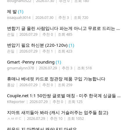
doughan0522
|
2026.07.30
|
추천 0
|
조회 180
제 발
(1)
issaquah3014
|
2026.07.30
|
추천 3
|
조회 720
변합기 글 올린 사람입니다 파는게 아니고 무료로 드리는 겁니다 필요하신분 연락처 남겨주시면 됩니다
손일
|
2026.07.29
|
추천 0
|
조회 485
변압기 필요 하신분 (220-120v)
(1)
손일
|
2026.07.29
|
추천 1
|
조회 423
Gmart -Penny rounding
(1)
gmamalynn378
|
2026.07.29
|
추천 3
|
조회 518
휴매나 베네핏 카드로 정관장 제품 구입 가능합니다
홍삼
|
2026.07.29
|
추천 0
|
조회 259
Couple.net 1:1 50만쌍 글로벌 매칭 - 미주 한국계 싱글들 모이세요
KReporter
|
2026.07.29
|
추천 0
|
조회 125
지마트 새끼들아 봐라 (캐시 거슬러주는 업주들 참고)
ㅅㅂㄹㄷ
|
2026.07.29
|
추천 10
|
조회 1052
린우드 지 마켙에서 캐쉬내지 마세요