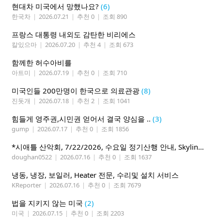
현대차 미국에서 망했나요?
(6)
한국차
|
2026.07.21
|
추천 0
|
조회 890
프랑스 대통령 내외도 감탄한 비리에스
칼있으마
|
2026.07.20
|
추천 4
|
조회 673
함께한 허수아비를
아트미
|
2026.07.19
|
추천 0
|
조회 710
미국인들 200만명이 한국으로 의료관광
(8)
진돗개
|
2026.07.18
|
추천 2
|
조회 1041
힘들게 영주권,시민권 얻어서 결국 양심을 ..
(3)
gump
|
2026.07.17
|
추천 0
|
조회 1856
*시애틀 산악회, 7/22/2026, 수요일 정기산행 안내, Skyline Trail Loop(Mt. Rainier)*
doughan0522
|
2026.07.16
|
추천 0
|
조회 1637
냉동, 냉장, 보일러, Heater 전문, 수리및 설치 서비스
KReporter
|
2026.07.16
|
추천 0
|
조회 7679
법을 지키지 않는 미국
(2)
미국
|
2026.07.15
|
추천 0
|
조회 2203