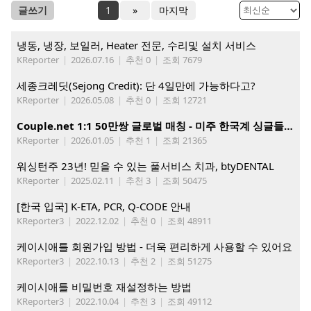
글쓰기
1
»
마지막
냉동, 냉장, 보일러, Heater 전문, 수리및 설치 서비스
KReporter
|
2026.07.16
|
추천 0
|
조회 7679
세종크레딧(Sejong Credit): 단 4일만에 가능하다고?
KReporter
|
2026.05.08
|
추천 0
|
조회 12721
Couple.net 1:1 50만쌍 글로벌 매칭 - 미주 한국계 싱글들 모이세요
KReporter
|
2026.01.05
|
추천 1
|
조회 21365
워싱턴주 23년! 믿을 수 있는 풀서비스 치과, btyDENTAL
KReporter
|
2025.02.11
|
추천 3
|
조회 50475
[한국 입국] K-ETA, PCR, Q-CODE 안내
KReporter3
|
2022.12.02
|
추천 0
|
조회 48911
케이시애틀 회원가입 방법 - 더욱 편리하게 사용할 수 있어요
KReporter3
|
2022.10.13
|
추천 2
|
조회 51275
케이시애틀 비밀번호 재설정하는 방법
KReporter3
|
2022.10.04
|
추천 3
|
조회 49112