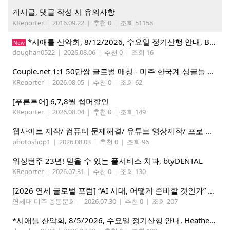
게시글, 댓글 작성 시 유의사항
KReporter
|
2016.09.22
|
추천 0
|
조회 51158
*시애틀 산악회, 8/12/2026, 수요일 정기산행 안내, Beckler Peak*
New
doughan0522
|
2026.08.06
|
추천 0
|
조회 16
Couple.net 1:1 50만쌍 글로벌 매칭 - 미주 한국계 싱글들 모이세요
KReporter
|
2026.08.05
|
추천 0
|
조회 62
[푸른투어] 6,7,8월 썸머할인
KReporter
|
2026.08.04
|
추천 0
|
조회 149
웹사이트 제작/ 컴퓨터 문제해결/ 유튜브 영상제작/ 프로 사진촬영
photoshop1
|
2026.08.03
|
추천 0
|
조회 96
워싱턴주 23년! 믿을 수 있는 풀서비스 치과, btyDENTAL
KReporter
|
2026.07.31
|
추천 0
|
조회 130
[2026 연세 글로벌 포럼] “AI 시대, 어떻게 준비할 것인가” 8월 7-10일 벨뷰 개최
연세대 미주 총동문회
|
2026.07.30
|
추천 0
|
조회 207
*시애틀 산악회, 8/5/2026, 수요일 정기산행 안내, Heather Lake*