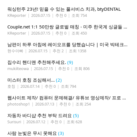
워싱턴주 23년! 믿을 수 있는 풀서비스 치과, btyDENTAL
KReporter
|
2026.07.15
|
추천 0
|
조회 754
Couple.net 1:1 50만쌍 글로벌 매칭 - 미주 한국계 싱글들 모이세요
KReporter
|
2026.07.15
|
추천 0
|
조회 450
남편이 하루 아침에 레이오프를 당했습니다 | 미국 빅테크의 현실
현수아빠
|
2026.07.15
|
추천 2
|
조회 1358
집수리 핸디맨 추천해주세요.
(9)
mukilteowa
|
2026.07.15
|
추천 0
|
조회 806
미스터 호칭 조심해서...
(2)
호칭
|
2026.07.14
|
추천 0
|
조회 794
웹사이트 제작/ 컴퓨터 문제해결/ 유튜브 영상제작/ 프로 사진촬영
photoshop1
|
2026.07.13
|
추천 0
|
조회 254
자동차 바디샵 추천 부탁 드려요
(5)
Surisuri
|
2026.07.12
|
추천 0
|
조회 628
사람 눈빛은 무시 못해요
(3)