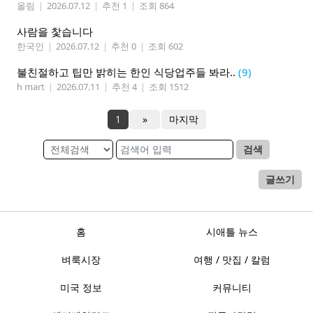
올림
|
2026.07.12
|
추천 1
|
조회 864
사람을 찿습니다
한국인
|
2026.07.12
|
추천 0
|
조회 602
불친절하고 팁만 밝히는 한인 식당업주들 봐라..
(9)
h mart
|
2026.07.11
|
추천 4
|
조회 1512
1
»
마지막
검색
글쓰기
홈
시애틀 뉴스
벼룩시장
여행 / 맛집 / 칼럼
미국 정보
커뮤니티