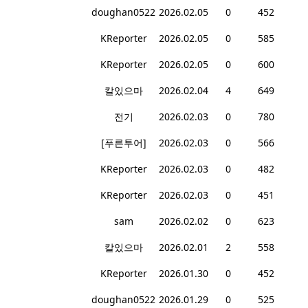
doughan0522
2026.02.05
0
452
KReporter
2026.02.05
0
585
KReporter
2026.02.05
0
600
칼있으마
2026.02.04
4
649
전기
2026.02.03
0
780
[푸른투어]
2026.02.03
0
566
KReporter
2026.02.03
0
482
KReporter
2026.02.03
0
451
sam
2026.02.02
0
623
칼있으마
2026.02.01
2
558
KReporter
2026.01.30
0
452
doughan0522
2026.01.29
0
525