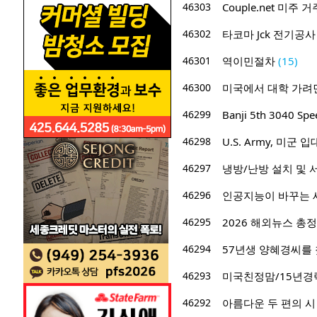
46303
Couple.net 미
46302
타코마 Jck 전기공
46301
역이민절차
(15)
46300
미국에서 대학 가려
46299
Banji 5th 3040 S
46298
U.S. Army, 미
46297
냉방/난방 설치 및 
46296
인공지능이 바꾸는 세
46295
2026 해외뉴스 총정
46294
57년생 양혜경씨를
46293
미국친정맘/15년경력/
46292
아름다운 두 편의 시