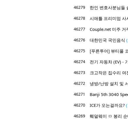
46279
한인 변호사분님들 
46278
시애틀 프리미엄 사시
46277
Couple.net 미
46276
대한민국 국민음식
(
46275
[푸른투어] 뷰티풀 
46274
전기 자동차 (EV)
46273
크고작은 집수리 여전
46272
냉방/난방 설치 및 
46271
Banji 5th 3040 S
46270
ICE가 오는걸까요?
(
46269
훼덜웨이 ㅁ 봉리 