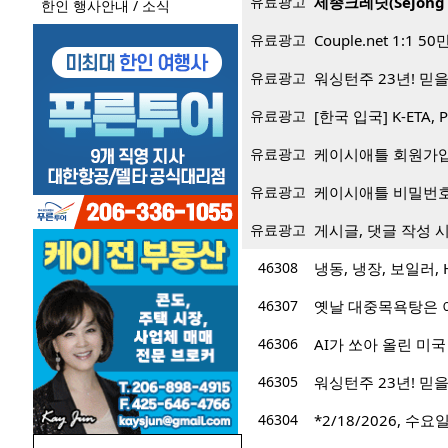
유료광고
세종크레딧(Sejong 
한인 행사안내 / 소식
유료광고
Couple.net 1:
유료광고
워싱턴주 23년! 믿을 
유료광고
[한국 입국] K-ETA, 
유료광고
케이시애틀 회원가입 
유료광고
케이시애틀 비밀번호
유료광고
게시글, 댓글 작성 
46308
냉동, 냉장, 보일러, 
46307
옛날 대중목욕탕은 
46306
AI가 쏘아 올린 미국
46305
워싱턴주 23년! 믿을 
46304
*2/18/2026, 수요일