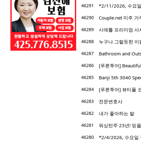
46291
*2/11/2026, 수요일
46290
Couple.net 미
46289
시애틀 프리미엄 사시
46288
누구나 그럴듯한 이
46287
Bathroom and 
46286
[푸른투어] Beautifu
46285
Banji 5th 3040 S
46284
[푸른투어] 뷰티풀 
46283
전문변호사
46282
내가 좋아하는 밭
46281
워싱턴주 23년! 믿을 
46280
*2/4/2026, 수요일