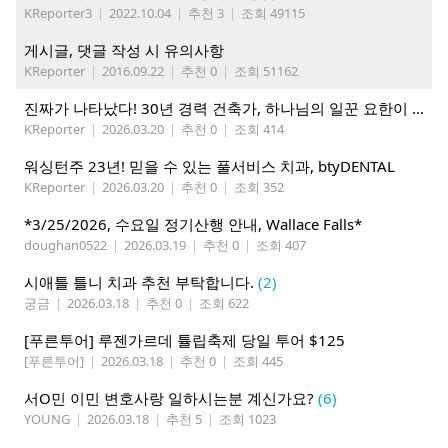
KReporter3
|
2022.10.04
|
추천 3
|
조회 49115
게시글, 댓글 작성 시 유의사항
KReporter
|
2016.09.22
|
추천 0
|
조회 51162
진짜가 나타났다! 30년 경력 건축가, 하나님의 일꾼 요한이 책임 시공합니다.
KReporter
|
2026.03.20
|
추천 0
|
조회 414
워싱턴주 23년! 믿을 수 있는 풀서비스 치과, btyDENTAL
KReporter
|
2026.03.20
|
추천 0
|
조회 352
*3/25/2026, 수요일 정기산행 안내, Wallace Falls*
doughan0522
|
2026.03.19
|
추천 0
|
조회 407
시애틀 틀니 치과 추천 부탁합니다.
(2)
궁금
|
2026.03.18
|
추천 0
|
조회 622
[푸른투어] 루젠가르데 튤립축제 당일 투어 $125
[푸른투어]
|
2026.03.18
|
추천 0
|
조회 445
서O민 이민 변호사랑 일하시는분 계신가요?
(6)
YOUNG
|
2026.03.18
|
추천 5
|
조회 1023