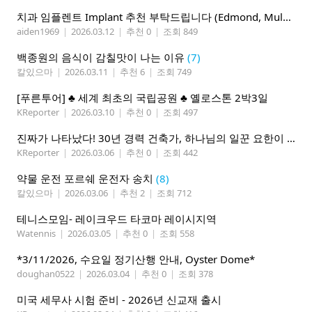
치과 임플렌트 Implant 추천 부탁드립니다 (Edmond, Mulkiteo, Lynnwood, Mill Creek)
aiden1969
|
2026.03.12
|
추천 0
|
조회 849
백종원의 음식이 감칠맛이 나는 이유
(7)
칼있으마
|
2026.03.11
|
추천 6
|
조회 749
[푸른투어] ♣ 세계 최초의 국립공원 ♣ 옐로스톤 2박3일
KReporter
|
2026.03.10
|
추천 0
|
조회 497
진짜가 나타났다! 30년 경력 건축가, 하나님의 일꾼 요한이 책임 시공합니다.
KReporter
|
2026.03.06
|
추천 0
|
조회 442
약물 운전 포르쉐 운전자 송치
(8)
칼있으마
|
2026.03.06
|
추천 2
|
조회 712
테니스모임- 레이크우드 타코마 레이시지역
Watennis
|
2026.03.05
|
추천 0
|
조회 558
*3/11/2026, 수요일 정기산행 안내, Oyster Dome*
doughan0522
|
2026.03.04
|
추천 0
|
조회 378
미국 세무사 시험 준비 - 2026년 신교재 출시