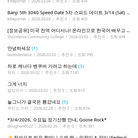
KReporter
|
2026.03.04
|
추천 0
|
조회 416
Banji 5th 3040 Speed Date 5차 스피드 데이트 3/14 (Sat) 5-8PM
KReporter
|
2026.03.03
|
추천 0
|
조회 405
[정보공유] 미국 전역 어디서나! 온라인으로 한국어 배우고 대학 학점까지 챙기세요 (Shoreline CC)
Shorelince Community College
|
2026.03.02
|
추천 0
|
조회 439
안녕하세요
(1)
lavenderlatte
|
2026.03.02
|
추천 0
|
조회 795
차로 캐나다 벤쿠버 가려고 하는데
(3)
차차
|
2026.03.02
|
추천 0
|
조회 1147
그게 너지
칼있으마
|
2026.03.02
|
추천 3
|
조회 615
늘그니가 결국은 뿅갔네요
(5)
우리도 가자
|
2026.02.28
|
추천 2
|
조회 874
*3/4/2026, 수요일 정기산행 안내, Goose Rock*
doughan0522
|
2026.02.26
|
추천 0
|
조회 381
정성으로 빚은 할머니 수제 떡 – 인절미 & 약식 (Federal Way)