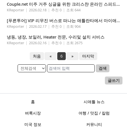
Couple.net 미주 거주 싱글을 위한 크리스챤 온라인 스피드데이트
KReporter
|
2026.02.18
|
추천 0
|
조회 644
[푸른투어] VIP 리무진 버스로 떠나는 애틀란타에서 마이애미까지
KReporter
|
2026.02.17
|
추천 0
|
조회 904
냉동, 냉장, 보일러, Heater 전문, 수리및 설치 서비스
KReporter
|
2026.02.16
|
추천 0
|
조회 2675
처음
«
6
»
마지막
검색
글쓰기
홈
시애틀 뉴스
벼룩시장
여행 / 맛집 / 칼럼
미국 정보
커뮤니티