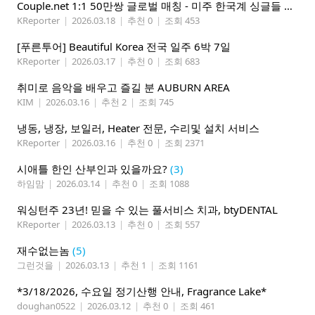
Couple.net 1:1 50만쌍 글로벌 매칭 - 미주 한국계 싱글들 모이세요
KReporter
|
2026.03.18
|
추천 0
|
조회 453
[푸른투어] Beautiful Korea 전국 일주 6박 7일
KReporter
|
2026.03.17
|
추천 0
|
조회 683
취미로 음악을 배우고 즐길 분 AUBURN AREA
KIM
|
2026.03.16
|
추천 2
|
조회 745
냉동, 냉장, 보일러, Heater 전문, 수리및 설치 서비스
KReporter
|
2026.03.16
|
추천 0
|
조회 2371
시애틀 한인 산부인과 있을까요?
(3)
하임맘
|
2026.03.14
|
추천 0
|
조회 1088
워싱턴주 23년! 믿을 수 있는 풀서비스 치과, btyDENTAL
KReporter
|
2026.03.13
|
추천 0
|
조회 557
재수없는놈
(5)
그런것을
|
2026.03.13
|
추천 1
|
조회 1161
*3/18/2026, 수요일 정기산행 안내, Fragrance Lake*
doughan0522
|
2026.03.12
|
추천 0
|
조회 461