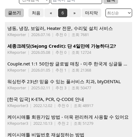
글쓰기
처음
«
6
»
마지막
냉동, 냉장, 보일러, Heater 전문, 수리및 설치 서비스
KReporter
|
2026.07.16
|
추천 0
|
조회 7681
세종크레딧(Sejong Credit): 단 4일만에 가능하다고?
KReporter
|
2026.05.08
|
추천 0
|
조회 12724
Couple.net 1:1 50만쌍 글로벌 매칭 - 미주 한국계 싱글들 모이세요
KReporter
|
2026.01.05
|
추천 1
|
조회 21368
워싱턴주 23년! 믿을 수 있는 풀서비스 치과, btyDENTAL
KReporter
|
2025.02.11
|
추천 3
|
조회 50477
[한국 입국] K-ETA, PCR, Q-CODE 안내
KReporter3
|
2022.12.02
|
추천 0
|
조회 48917
케이시애틀 회원가입 방법 - 더욱 편리하게 사용할 수 있어요
KReporter3
|
2022.10.13
|
추천 2
|
조회 51279
케이시애틀 비밀번호 재설정하는 방법