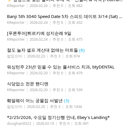
KReporter
|
2026.02.26
|
추천 0
|
조회 682
Banji 5th 3040 Speed Date 5차 스피드 데이트 3/14 (Sat) 5-8PM
KReporter
|
2026.02.24
|
추천 0
|
조회 432
[푸른투어]튀르키예 성지순례 9일
KReporter
|
2026.02.24
|
추천 0
|
조회 475
절도 늘자 셀프 계산대 없애는 마트들
(6)
칼있으마
|
2026.02.23
|
추천 3
|
조회 874
워싱턴주 23년! 믿을 수 있는 풀서비스 치과, btyDENTAL
KReporter
|
2026.02.20
|
추천 0
|
조회 479
식당업소 전문 핸디맨
KReporter
|
2026.02.20
|
추천 0
|
조회 539
훼덜웨이 어느 궁물집 서벌년
(3)
칼있으마
|
2026.02.20
|
추천 3
|
조회 1434
*2/25/2026, 수요일 정기산행 안내, Ebey's Landing*
doughan0522
|
2026.02.19
|
추천 0
|
조회 491