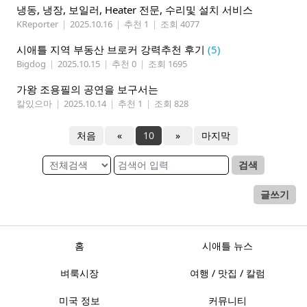
냉동, 냉장, 보일러, Heater 전문, 수리및 설치 서비스
KReporter
|
2025.10.16
|
추천 1
|
조회 4077
시애틀 지역 부동산 브로커 강력추천 후기
(5)
Bigdog
|
2025.10.15
|
추천 0
|
조회 1695
가왕 조용필의 공연을 보구서는
칼있으마
|
2025.10.14
|
추천 1
|
조회 828
처음
«
10
»
마지막
검색
글쓰기
홈
시애틀 뉴스
벼룩시장
여행 / 맛집 / 칼럼
미국 정보
커뮤니티