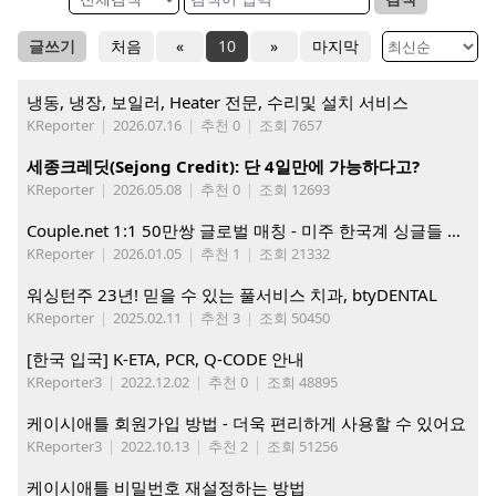
글쓰기
처음
«
10
»
마지막
냉동, 냉장, 보일러, Heater 전문, 수리및 설치 서비스
KReporter
|
2026.07.16
|
추천 0
|
조회 7657
세종크레딧(Sejong Credit): 단 4일만에 가능하다고?
KReporter
|
2026.05.08
|
추천 0
|
조회 12693
Couple.net 1:1 50만쌍 글로벌 매칭 - 미주 한국계 싱글들 모이세요
KReporter
|
2026.01.05
|
추천 1
|
조회 21332
워싱턴주 23년! 믿을 수 있는 풀서비스 치과, btyDENTAL
KReporter
|
2025.02.11
|
추천 3
|
조회 50450
[한국 입국] K-ETA, PCR, Q-CODE 안내
KReporter3
|
2022.12.02
|
추천 0
|
조회 48895
케이시애틀 회원가입 방법 - 더욱 편리하게 사용할 수 있어요
KReporter3
|
2022.10.13
|
추천 2
|
조회 51256
케이시애틀 비밀번호 재설정하는 방법