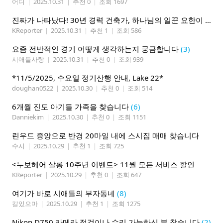
어디
|
2025.10.31
|
추천 0
|
조회 1697
진짜가 나타났다! 30년 경력 건축가, 하나님의 일꾼 요한이 책임 시공합니다.
KReporter
|
2025.10.31
|
추천 1
|
조회 586
요즘 전반적인 경기 어떻게 생각하는지 궁금합니다
(3)
시애틀사랑
|
2025.10.31
|
추천 0
|
조회 939
*11/5/2025, 수요일 정기산행 안내, Lake 22*
doughan0522
|
2025.10.30
|
추천 0
|
조회 514
6개월 진도 아기들 가족을 찾습니다
(6)
Danniekim
|
2025.10.30
|
추천 0
|
조회 1151
린우드 중앙으로 반경 20마일 내에 스시집 매매 찾습니다
수시
|
2025.10.29
|
추천 1
|
조회 725
<누보헤어 살롱 10주년 이벤트> 11월 모든 서비스 할인
KReporter
|
2025.10.29
|
추천 0
|
조회 647
여기가 바로 시애틀의 부자동네
(8)
칼있으마
|
2025.10.29
|
추천 1
|
조회 1275
Nikon D750 카메라 점검이나 수리 가능하신 분 찾습니다
(2)