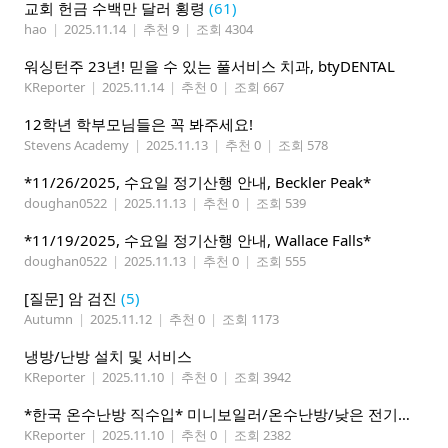
교회 헌금 수백만 달러 횡령
(61)
hao
|
2025.11.14
|
추천 9
|
조회 4304
워싱턴주 23년! 믿을 수 있는 풀서비스 치과, btyDENTAL
KReporter
|
2025.11.14
|
추천 0
|
조회 667
12학년 학부모님들은 꼭 봐주세요!
Stevens Academy
|
2025.11.13
|
추천 0
|
조회 578
*11/26/2025, 수요일 정기산행 안내, Beckler Peak*
doughan0522
|
2025.11.13
|
추천 0
|
조회 539
*11/19/2025, 수요일 정기산행 안내, Wallace Falls*
doughan0522
|
2025.11.13
|
추천 0
|
조회 555
[질문] 암 검진
(5)
Autumn
|
2025.11.12
|
추천 0
|
조회 1173
냉방/난방 설치 및 서비스
KReporter
|
2025.11.10
|
추천 0
|
조회 3942
*한국 온수난방 직수입* 미니보일러/온수난방/낮은 전기요금
KReporter
|
2025.11.10
|
추천 0
|
조회 2382