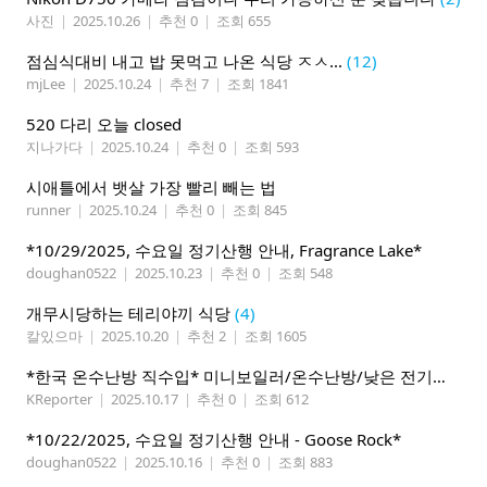
사진
|
2025.10.26
|
추천 0
|
조회 655
점심식대비 내고 밥 못먹고 나온 식당 ㅈㅅ...
(12)
mjLee
|
2025.10.24
|
추천 7
|
조회 1841
520 다리 오늘 closed
지나가다
|
2025.10.24
|
추천 0
|
조회 593
시애틀에서 뱃살 가장 빨리 빼는 법
runner
|
2025.10.24
|
추천 0
|
조회 845
*10/29/2025, 수요일 정기산행 안내, Fragrance Lake*
doughan0522
|
2025.10.23
|
추천 0
|
조회 548
개무시당하는 테리야끼 식당
(4)
칼있으마
|
2025.10.20
|
추천 2
|
조회 1605
*한국 온수난방 직수입* 미니보일러/온수난방/낮은 전기요금
KReporter
|
2025.10.17
|
추천 0
|
조회 612
*10/22/2025, 수요일 정기산행 안내 - Goose Rock*
doughan0522
|
2025.10.16
|
추천 0
|
조회 883