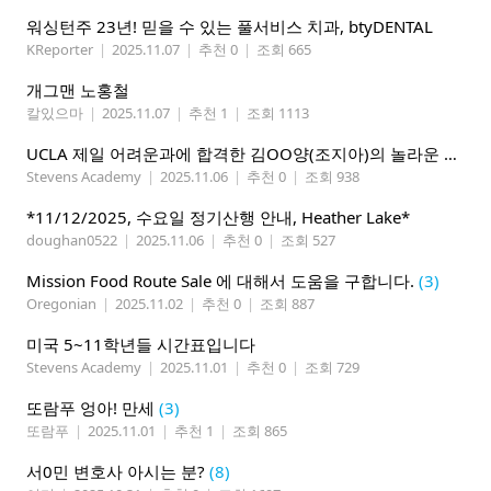
워싱턴주 23년! 믿을 수 있는 풀서비스 치과, btyDENTAL
KReporter
|
2025.11.07
|
추천 0
|
조회 665
개그맨 노홍철
칼있으마
|
2025.11.07
|
추천 1
|
조회 1113
UCLA 제일 어려운과에 합격한 김OO양(조지아)의 놀라운 스펙입니다.
Stevens Academy
|
2025.11.06
|
추천 0
|
조회 938
*11/12/2025, 수요일 정기산행 안내, Heather Lake*
doughan0522
|
2025.11.06
|
추천 0
|
조회 527
Mission Food Route Sale 에 대해서 도움을 구합니다.
(3)
Oregonian
|
2025.11.02
|
추천 0
|
조회 887
미국 5~11학년들 시간표입니다
Stevens Academy
|
2025.11.01
|
추천 0
|
조회 729
또람푸 엉아! 만세
(3)
또람푸
|
2025.11.01
|
추천 1
|
조회 865
서0민 변호사 아시는 분?
(8)