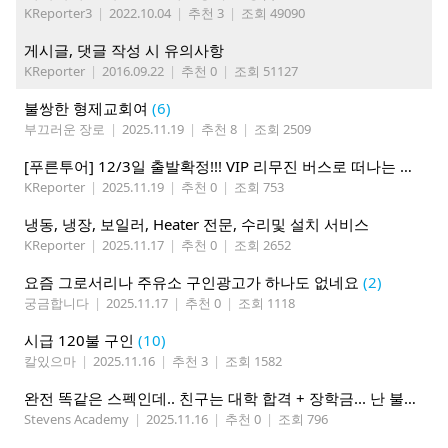
KReporter3
|
2022.10.04
|
추천 3
|
조회 49090
게시글, 댓글 작성 시 유의사항
KReporter
|
2016.09.22
|
추천 0
|
조회 51127
불쌍한 형제교회여
(6)
부끄러운 장로
|
2025.11.19
|
추천 8
|
조회 2509
[푸른투어] 12/3일 출발확정!!! VIP 리무진 버스로 떠나는 애틀란타에서 마이애미 5박6일
KReporter
|
2025.11.19
|
추천 0
|
조회 753
냉동, 냉장, 보일러, Heater 전문, 수리및 설치 서비스
KReporter
|
2025.11.17
|
추천 0
|
조회 2652
요즘 그로서리나 주유소 구인광고가 하나도 없네요
(2)
궁금합니다
|
2025.11.17
|
추천 0
|
조회 1118
시급 120불 구인
(10)
칼있으마
|
2025.11.16
|
추천 3
|
조회 1582
완전 똑같은 스펙인데.. 친구는 대학 합격 + 장학금... 난 불합격 됐어요!
Stevens Academy
|
2025.11.16
|
추천 0
|
조회 796