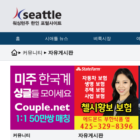
홈
시애틀 뉴스
벼룩시장
여
▸
▸
커뮤니티
자유게시판
자유게시판
커뮤니티