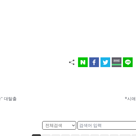
다" 대탈출
*시애틀