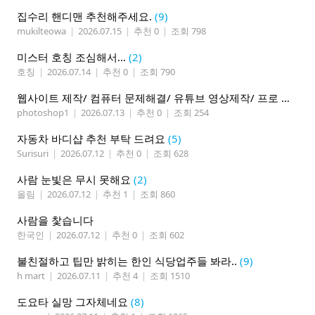
집수리 핸디맨 추천해주세요.
(9)
mukilteowa
|
2026.07.15
|
추천 0
|
조회 798
미스터 호칭 조심해서...
(2)
호칭
|
2026.07.14
|
추천 0
|
조회 790
웹사이트 제작/ 컴퓨터 문제해결/ 유튜브 영상제작/ 프로 사진촬영
photoshop1
|
2026.07.13
|
추천 0
|
조회 254
자동차 바디샵 추천 부탁 드려요
(5)
Surisuri
|
2026.07.12
|
추천 0
|
조회 628
사람 눈빛은 무시 못해요
(2)
올림
|
2026.07.12
|
추천 1
|
조회 860
사람을 찿습니다
한국인
|
2026.07.12
|
추천 0
|
조회 602
불친절하고 팁만 밝히는 한인 식당업주들 봐라..
(9)
h mart
|
2026.07.11
|
추천 4
|
조회 1510
도요타 실망 그자체네요
(8)