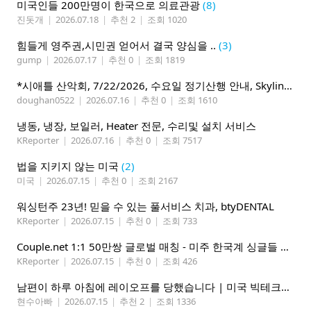
미국인들 200만명이 한국으로 의료관광
(8)
진돗개
|
2026.07.18
|
추천 2
|
조회 1020
힘들게 영주권,시민권 얻어서 결국 양심을 ..
(3)
gump
|
2026.07.17
|
추천 0
|
조회 1819
*시애틀 산악회, 7/22/2026, 수요일 정기산행 안내, Skyline Trail Loop(Mt. Rainier)*
doughan0522
|
2026.07.16
|
추천 0
|
조회 1610
냉동, 냉장, 보일러, Heater 전문, 수리및 설치 서비스
KReporter
|
2026.07.16
|
추천 0
|
조회 7517
법을 지키지 않는 미국
(2)
미국
|
2026.07.15
|
추천 0
|
조회 2167
워싱턴주 23년! 믿을 수 있는 풀서비스 치과, btyDENTAL
KReporter
|
2026.07.15
|
추천 0
|
조회 733
Couple.net 1:1 50만쌍 글로벌 매칭 - 미주 한국계 싱글들 모이세요
KReporter
|
2026.07.15
|
추천 0
|
조회 426
남편이 하루 아침에 레이오프를 당했습니다 | 미국 빅테크의 현실
현수아빠
|
2026.07.15
|
추천 2
|
조회 1336