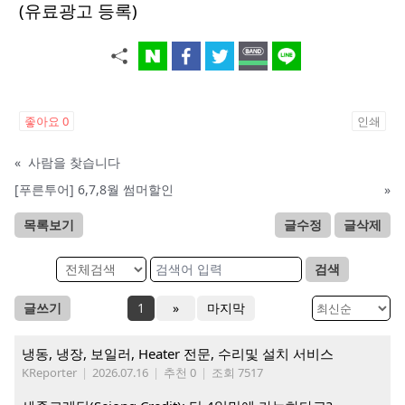
(유료광고 등록)
좋아요
0
인쇄
«
사람을 찾습니다
[푸른투어] 6,7,8월 썸머할인
»
목록보기
글수정
글삭제
검색
글쓰기
1
»
마지막
냉동, 냉장, 보일러, Heater 전문, 수리및 설치 서비스
KReporter
|
2026.07.16
|
추천 0
|
조회 7517