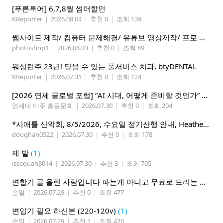
[푸른투어] 6,7,8월 썸머할인
KReporter
|
2026.08.04
|
추천 0
|
조회 139
웹사이트 제작/ 컴퓨터 문제해결/ 유튜브 영상제작/ 프로 사진촬영
photoshop1
|
2026.08.03
|
추천 0
|
조회 89
워싱턴주 23년! 믿을 수 있는 풀서비스 치과, btyDENTAL
KReporter
|
2026.07.31
|
추천 0
|
조회 124
[2026 연세 글로벌 포럼] “AI 시대, 어떻게 준비할 것인가” 8월 7-10일 벨뷰 개최
연세대 미주 총동문회
|
2026.07.30
|
추천 0
|
조회 204
*시애틀 산악회, 8/5/2026, 수요일 정기산행 안내, Heather Lake*
doughan0522
|
2026.07.30
|
추천 0
|
조회 178
제 발
(1)
issaquah3014
|
2026.07.30
|
추천 3
|
조회 705
변합기 글 올린 사람입니다 파는게 아니고 무료로 드리는 겁니다 필요하신분 연락처 남겨주시면 됩니다
손일
|
2026.07.29
|
추천 0
|
조회 477
변압기 필요 하신분 (220-120v)
(1)
손일
|
2026.07.29
|
추천 1
|
조회 420