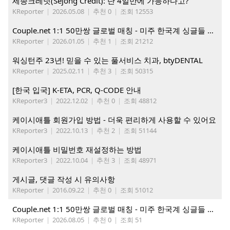
세종크레딧(Sejong Credit): 단 4일만에 가능하다고?
KReporter
|
2026.05.08
|
추천 0
|
조회 12553
Couple.net 1:1 50만쌍 글로벌 매칭 - 미주 한국계 싱글들 모이세요
KReporter
|
2026.01.05
|
추천 1
|
조회 21212
워싱턴주 23년! 믿을 수 있는 풀서비스 치과, btyDENTAL
KReporter
|
2025.02.11
|
추천 3
|
조회 50315
[한국 입국] K-ETA, PCR, Q-CODE 안내
KReporter3
|
2022.12.02
|
추천 0
|
조회 48812
케이시애틀 회원가입 방법 - 더욱 편리하게 사용할 수 있어요
KReporter3
|
2022.10.13
|
추천 2
|
조회 51144
케이시애틀 비밀번호 재설정하는 방법
KReporter3
|
2022.10.04
|
추천 3
|
조회 48971
게시글, 댓글 작성 시 유의사항
KReporter
|
2016.09.22
|
추천 0
|
조회 51012
Couple.net 1:1 50만쌍 글로벌 매칭 - 미주 한국계 싱글들 모이세요
KReporter
|
2026.08.05
|
추천 0
|
조회 51