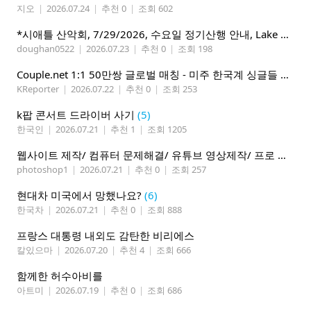
지오
|
2026.07.24
|
추천 0
|
조회 602
*시애틀 산악회, 7/29/2026, 수요일 정기산행 안내, Lake 22*
doughan0522
|
2026.07.23
|
추천 0
|
조회 198
Couple.net 1:1 50만쌍 글로벌 매칭 - 미주 한국계 싱글들 모이세요
KReporter
|
2026.07.22
|
추천 0
|
조회 253
k팝 콘서트 드라이버 사기
(5)
한국인
|
2026.07.21
|
추천 1
|
조회 1205
웹사이트 제작/ 컴퓨터 문제해결/ 유튜브 영상제작/ 프로 사진촬영
photoshop1
|
2026.07.21
|
추천 0
|
조회 257
현대차 미국에서 망했나요?
(6)
한국차
|
2026.07.21
|
추천 0
|
조회 888
프랑스 대통령 내외도 감탄한 비리에스
칼있으마
|
2026.07.20
|
추천 4
|
조회 666
함께한 허수아비를
아트미
|
2026.07.19
|
추천 0
|
조회 686