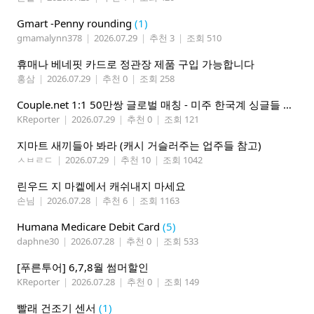
Gmart -Penny rounding
(1)
gmamalynn378
|
2026.07.29
|
추천 3
|
조회 510
휴매나 베네핏 카드로 정관장 제품 구입 가능합니다
홍삼
|
2026.07.29
|
추천 0
|
조회 258
Couple.net 1:1 50만쌍 글로벌 매칭 - 미주 한국계 싱글들 모이세요
KReporter
|
2026.07.29
|
추천 0
|
조회 121
지마트 새끼들아 봐라 (캐시 거슬러주는 업주들 참고)
ㅅㅂㄹㄷ
|
2026.07.29
|
추천 10
|
조회 1042
린우드 지 마켙에서 캐쉬내지 마세요
손님
|
2026.07.28
|
추천 6
|
조회 1163
Humana Medicare Debit Card
(5)
daphne30
|
2026.07.28
|
추천 0
|
조회 533
[푸른투어] 6,7,8월 썸머할인
KReporter
|
2026.07.28
|
추천 0
|
조회 149
빨래 건조기 센서
(1)