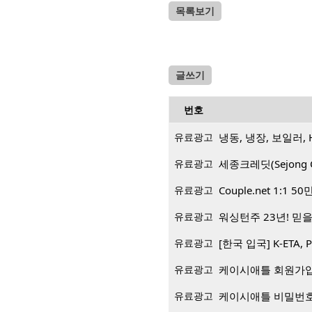
목록보기
글쓰기
번호
유료광고
냉동, 냉장, 보일러, 
유료광고
세종크레딧(Sejong 
유료광고
Couple.net 1:
유료광고
워싱턴주 23년! 믿을 
유료광고
[한국 입국] K-ETA, 
유료광고
케이시애틀 회원가입 
유료광고
케이시애틀 비밀번호