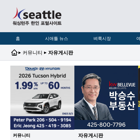
홈
시애틀 뉴스
벼룩시장
여
▸
▸
커뮤니티
자유게시판
자유게시판
커뮤니티