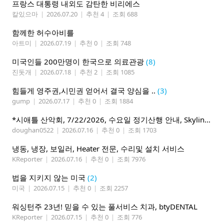
프랑스 대통령 내외도 감탄한 비리에스
칼있으마
|
2026.07.20
|
추천 4
|
조회 688
함께한 허수아비를
아트미
|
2026.07.19
|
추천 0
|
조회 748
미국인들 200만명이 한국으로 의료관광
(8)
진돗개
|
2026.07.18
|
추천 2
|
조회 1085
힘들게 영주권,시민권 얻어서 결국 양심을 ..
(3)
gump
|
2026.07.17
|
추천 0
|
조회 1884
*시애틀 산악회, 7/22/2026, 수요일 정기산행 안내, Skyline Trail Loop(Mt. Rainier)*
doughan0522
|
2026.07.16
|
추천 0
|
조회 1703
냉동, 냉장, 보일러, Heater 전문, 수리및 설치 서비스
KReporter
|
2026.07.16
|
추천 0
|
조회 7976
법을 지키지 않는 미국
(2)
미국
|
2026.07.15
|
추천 0
|
조회 2257
워싱턴주 23년! 믿을 수 있는 풀서비스 치과, btyDENTAL
KReporter
|
2026.07.15
|
추천 0
|
조회 776