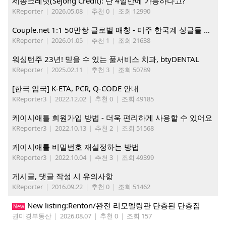
세종크레딧(Sejong Credit): 단 4일만에 가능하다고?
KReporter
|
2026.05.08
|
추천 0
|
조회 12990
Couple.net 1:1 50만쌍 글로벌 매칭 - 미주 한국계 싱글들 모이세요
KReporter
|
2026.01.05
|
추천 1
|
조회 21638
워싱턴주 23년! 믿을 수 있는 풀서비스 치과, btyDENTAL
KReporter
|
2025.02.11
|
추천 3
|
조회 50789
[한국 입국] K-ETA, PCR, Q-CODE 안내
KReporter3
|
2022.12.02
|
추천 0
|
조회 49185
케이시애틀 회원가입 방법 - 더욱 편리하게 사용할 수 있어요
KReporter3
|
2022.10.13
|
추천 2
|
조회 51568
케이시애틀 비밀번호 재설정하는 방법
KReporter3
|
2022.10.04
|
추천 3
|
조회 49399
게시글, 댓글 작성 시 유의사항
KReporter
|
2016.09.22
|
추천 0
|
조회 51462
New listing:Renton/완전 리모델링관 단층된 단층집
New
권미경부동산
|
2026.08.07
|
추천 0
|
조회 157