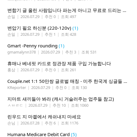
변합기 글 올린 사람입니다 파는게 아니고 무료로 드리는 겁니다 필요하신분 연락처 남겨주시면 됩니다
손일
|
2026.07.29
|
추천 0
|
조회 497
변압기 필요 하신분 (220-120v)
(1)
손일
|
2026.07.29
|
추천 1
|
조회 428
Gmart -Penny rounding
(1)
gmamalynn378
|
2026.07.29
|
추천 3
|
조회 531
휴매나 베네핏 카드로 정관장 제품 구입 가능합니다
홍삼
|
2026.07.29
|
추천 0
|
조회 261
Couple.net 1:1 50만쌍 글로벌 매칭 - 미주 한국계 싱글들 모이세요
KReporter
|
2026.07.29
|
추천 0
|
조회 130
지마트 새끼들아 봐라 (캐시 거슬러주는 업주들 참고)
ㅅㅂㄹㄷ
|
2026.07.29
|
추천 10
|
조회 1060
린우드 지 마켙에서 캐쉬내지 마세요
손님
|
2026.07.28
|
추천 6
|
조회 1176
Humana Medicare Debit Card
(5)