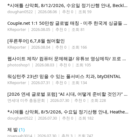
*시애틀 산악회, 8/12/2026, 수요일 정기산행 안내, Beckler Peak*
doughan0522
|
2026.08.06
|
추천 0
|
조회 59
Couple.net 1:1 50만쌍 글로벌 매칭 - 미주 한국계 싱글들 모이세요
KReporter
|
2026.08.05
|
추천 0
|
조회 81
[푸른투어] 6,7,8월 썸머할인
KReporter
|
2026.08.04
|
추천 0
|
조회 166
웹사이트 제작/ 컴퓨터 문제해결/ 유튜브 영상제작/ 프로 사진촬영
photoshop1
|
2026.08.03
|
추천 0
|
조회 105
워싱턴주 23년! 믿을 수 있는 풀서비스 치과, btyDENTAL
KReporter
|
2026.07.31
|
추천 0
|
조회 134
[2026 연세 글로벌 포럼] “AI 시대, 어떻게 준비할 것인가” 8월 7-10일 벨뷰 개최
연세대 미주 총동문회
|
2026.07.30
|
추천 0
|
조회 228
*시애틀 산악회, 8/5/2026, 수요일 정기산행 안내, Heather Lake*
doughan0522
|
2026.07.30
|
추천 0
|
조회 182
제 발
(1)
issaquah3014
|
2026.07.30
|
추천 3
|
조회 747