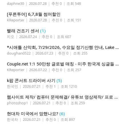
daphne30
|
2026.07.28
|
추천 0
|
조회 548
[푸른투어] 6,7,8월 썸머할인
KReporter
|
2026.07.28
|
추천 0
|
조회 151
빨래 건조기 센서
(1)
지오
|
2026.07.24
|
추천 0
|
조회 607
*시애틀 산악회, 7/29/2026, 수요일 정기산행 안내, Lake 22*
doughan0522
|
2026.07.23
|
추천 0
|
조회 255
Couple.net 1:1 50만쌍 글로벌 매칭 - 미주 한국계 싱글들 모이세요
KReporter
|
2026.07.22
|
추천 0
|
조회 257
k팝 콘서트 드라이버 사기
(5)
한국인
|
2026.07.21
|
추천 1
|
조회 1210
웹사이트 제작/ 컴퓨터 문제해결/ 유튜브 영상제작/ 프로 사진촬영
photoshop1
|
2026.07.21
|
추천 0
|
조회 259
현대차 미국에서 망했나요?
(6)
한국차
|
2026.07.21
|
추천 0
|
조회 897