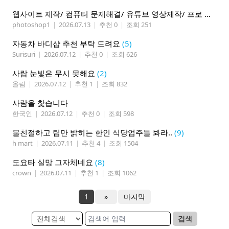
웹사이트 제작/ 컴퓨터 문제해결/ 유튜브 영상제작/ 프로 사진촬영
photoshop1
|
2026.07.13
|
추천 0
|
조회 251
자동차 바디샵 추천 부탁 드려요
(5)
Surisuri
|
2026.07.12
|
추천 0
|
조회 626
사람 눈빛은 무시 못해요
(2)
올림
|
2026.07.12
|
추천 1
|
조회 832
사람을 찿습니다
한국인
|
2026.07.12
|
추천 0
|
조회 598
불친절하고 팁만 밝히는 한인 식당업주들 봐라..
(9)
h mart
|
2026.07.11
|
추천 4
|
조회 1504
도요타 실망 그자체네요
(8)
crown
|
2026.07.11
|
추천 1
|
조회 1062
1
»
마지막
검색