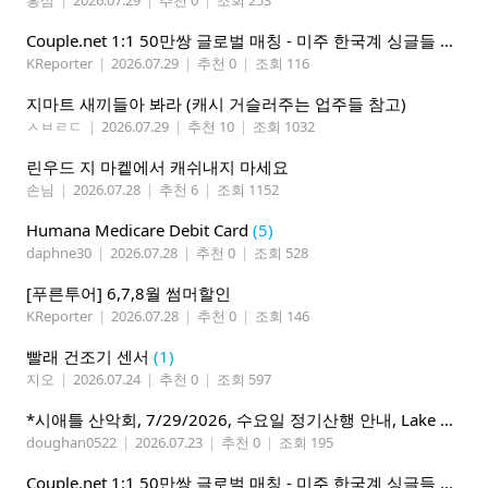
Couple.net 1:1 50만쌍 글로벌 매칭 - 미주 한국계 싱글들 모이세요
KReporter
|
2026.07.29
|
추천 0
|
조회 116
지마트 새끼들아 봐라 (캐시 거슬러주는 업주들 참고)
ㅅㅂㄹㄷ
|
2026.07.29
|
추천 10
|
조회 1032
린우드 지 마켙에서 캐쉬내지 마세요
손님
|
2026.07.28
|
추천 6
|
조회 1152
Humana Medicare Debit Card
(5)
daphne30
|
2026.07.28
|
추천 0
|
조회 528
[푸른투어] 6,7,8월 썸머할인
KReporter
|
2026.07.28
|
추천 0
|
조회 146
빨래 건조기 센서
(1)
지오
|
2026.07.24
|
추천 0
|
조회 597
*시애틀 산악회, 7/29/2026, 수요일 정기산행 안내, Lake 22*
doughan0522
|
2026.07.23
|
추천 0
|
조회 195
Couple.net 1:1 50만쌍 글로벌 매칭 - 미주 한국계 싱글들 모이세요