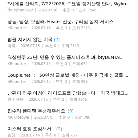
*시애틀 산악회, 7/22/2026, 수요일 정기산행 안내, Skyline Trail Loop(Mt. Rainier)*
doughan0522
|
2026.07.16
|
추천 0
|
조회 1546
냉동, 냉장, 보일러, Heater 전문, 수리및 설치 서비스
KReporter
|
2026.07.16
|
추천 0
|
조회 7313
법을 지키지 않는 미국
(2)
미국
|
2026.07.15
|
추천 0
|
조회 2119
워싱턴주 23년! 믿을 수 있는 풀서비스 치과, btyDENTAL
KReporter
|
2026.07.15
|
추천 0
|
조회 672
Couple.net 1:1 50만쌍 글로벌 매칭 - 미주 한국계 싱글들 모이세요
KReporter
|
2026.07.15
|
추천 0
|
조회 398
남편이 하루 아침에 레이오프를 당했습니다 | 미국 빅테크의 현실
현수아빠
|
2026.07.15
|
추천 2
|
조회 1316
집수리 핸디맨 추천해주세요.
(9)
mukilteowa
|
2026.07.15
|
추천 0
|
조회 786
미스터 호칭 조심해서...
(2)
호칭
|
2026.07.14
|
추천 0
|
조회 786