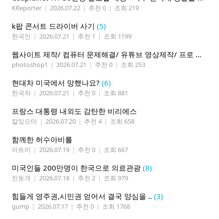
KReporter
|
2026.07.22
|
추천 0
|
조회 219
k팝 콘서트 드라이버 사기
(5)
한국인
|
2026.07.21
|
추천 1
|
조회 1199
웹사이트 제작/ 컴퓨터 문제해결/ 유튜브 영상제작/ 프로 사진촬영
photoshop1
|
2026.07.21
|
추천 0
|
조회 253
현대차 미국에서 망했나요?
(6)
한국차
|
2026.07.21
|
추천 0
|
조회 881
프랑스 대통령 내외도 감탄한 비리에스
칼있으마
|
2026.07.20
|
추천 4
|
조회 658
함께한 허수아비를
아트미
|
2026.07.19
|
추천 0
|
조회 667
미국인들 200만명이 한국으로 의료관광
(8)
진돗개
|
2026.07.18
|
추천 2
|
조회 979
힘들게 영주권,시민권 얻어서 결국 양심을 ..
(3)
gump
|
2026.07.17
|
추천 0
|
조회 1768