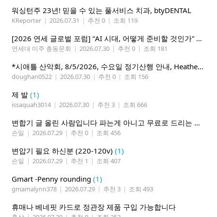
워싱턴주 23년! 믿을 수 있는 풀서비스 치과, btyDENTAL
KReporter
|
2026.07.31
|
추천 0
|
조회 119
[2026 연세 글로벌 포럼] “AI 시대, 어떻게 준비할 것인가” 8월 7-10일 벨뷰 개최
연세대 미주 총동문회
|
2026.07.30
|
추천 0
|
조회 181
*시애틀 산악회, 8/5/2026, 수요일 정기산행 안내, Heather Lake*
doughan0522
|
2026.07.30
|
추천 0
|
조회 156
제 발
(1)
issaquah3014
|
2026.07.30
|
추천 3
|
조회 666
변합기 글 올린 사람입니다 파는게 아니고 무료로 드리는 겁니다 필요하신분 연락처 남겨주시면 됩니다
손일
|
2026.07.29
|
추천 0
|
조회 456
변압기 필요 하신분 (220-120v)
(1)
손일
|
2026.07.29
|
추천 1
|
조회 407
Gmart -Penny rounding
(1)
gmamalynn378
|
2026.07.29
|
추천 3
|
조회 493
휴매나 베네핏 카드로 정관장 제품 구입 가능합니다
홍삼
|
2026.07.29
|
추천 0
|
조회 253