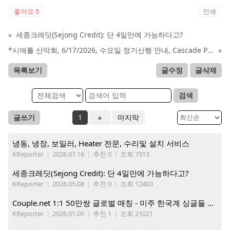
좋아요
0
인쇄
«
세종크레딧(Sejong Credit): 단 4일만에 가능하다고?
*시애틀 산악회, 6/17/2026, 수요일 정기산행 안내, Cascade Pass and Sahale Arm*
»
목록보기
글수정
글삭제
검색
글쓰기
1
»
마지막
냉동, 냉장, 보일러, Heater 전문, 수리및 설치 서비스
KReporter
|
2026.07.16
|
추천 0
|
조회 7313
세종크레딧(Sejong Credit): 단 4일만에 가능하다고?
KReporter
|
2026.05.08
|
추천 0
|
조회 12403
Couple.net 1:1 50만쌍 글로벌 매칭 - 미주 한국계 싱글들 모이세요
KReporter
|
2026.01.05
|
추천 1
|
조회 21021