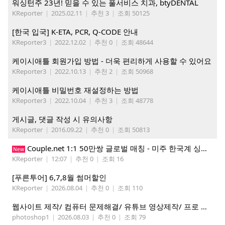
워싱턴주 23년! 믿을 수 있는 풀서비스 치과, btyDENTAL
KReporter
|
2025.02.11
|
추천 3
|
조회 50125
[한국 입국] K-ETA, PCR, Q-CODE 안내
KReporter3
|
2022.12.02
|
추천 0
|
조회 48644
케이시애틀 회원가입 방법 - 더욱 편리하게 사용할 수 있어요
KReporter3
|
2022.10.13
|
추천 2
|
조회 50968
케이시애틀 비밀번호 재설정하는 방법
KReporter3
|
2022.10.04
|
추천 3
|
조회 48778
게시글, 댓글 작성 시 유의사항
KReporter
|
2016.09.22
|
추천 0
|
조회 50813
Couple.net 1:1 50만쌍 글로벌 매칭 - 미주 한국계 싱글들 모이세요
New
KReporter
|
12:07
|
추천 0
|
조회 16
[푸른투어] 6,7,8월 썸머할인
KReporter
|
2026.08.04
|
추천 0
|
조회 110
웹사이트 제작/ 컴퓨터 문제해결/ 유튜브 영상제작/ 프로 사진촬영
photoshop1
|
2026.08.03
|
추천 0
|
조회 79