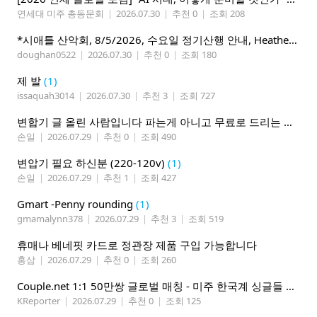
연세대 미주 총동문회
|
2026.07.30
|
추천 0
|
조회 208
*시애틀 산악회, 8/5/2026, 수요일 정기산행 안내, Heather Lake*
doughan0522
|
2026.07.30
|
추천 0
|
조회 180
제 발
(1)
issaquah3014
|
2026.07.30
|
추천 3
|
조회 727
변합기 글 올린 사람입니다 파는게 아니고 무료로 드리는 겁니다 필요하신분 연락처 남겨주시면 됩니다
손일
|
2026.07.29
|
추천 0
|
조회 490
변압기 필요 하신분 (220-120v)
(1)
손일
|
2026.07.29
|
추천 1
|
조회 427
Gmart -Penny rounding
(1)
gmamalynn378
|
2026.07.29
|
추천 3
|
조회 519
휴매나 베네핏 카드로 정관장 제품 구입 가능합니다
홍삼
|
2026.07.29
|
추천 0
|
조회 260
Couple.net 1:1 50만쌍 글로벌 매칭 - 미주 한국계 싱글들 모이세요
KReporter
|
2026.07.29
|
추천 0
|
조회 125