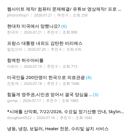
웹사이트 제작/ 컴퓨터 문제해결/ 유튜브 영상제작/ 프로 사진촬영
photoshop1
|
2026.07.21
|
추천 0
|
조회 258
현대차 미국에서 망했나요?
(6)
한국차
|
2026.07.21
|
추천 0
|
조회 890
프랑스 대통령 내외도 감탄한 비리에스
칼있으마
|
2026.07.20
|
추천 4
|
조회 676
함께한 허수아비를
아트미
|
2026.07.19
|
추천 0
|
조회 713
미국인들 200만명이 한국으로 의료관광
(8)
진돗개
|
2026.07.18
|
추천 2
|
조회 1046
힘들게 영주권,시민권 얻어서 결국 양심을 ..
(3)
gump
|
2026.07.17
|
추천 0
|
조회 1865
*시애틀 산악회, 7/22/2026, 수요일 정기산행 안내, Skyline Trail Loop(Mt. Rainier)*
doughan0522
|
2026.07.16
|
추천 0
|
조회 1642
냉동, 냉장, 보일러, Heater 전문, 수리및 설치 서비스