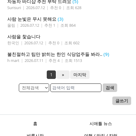
자동차 바디샵 추천 부탁 드려요
(5)
Surisuri
|
2026.07.12
|
추천 0
|
조회 628
사람 눈빛은 무시 못해요
(3)
올림
|
2026.07.12
|
추천 1
|
조회 864
사람을 찿습니다
한국인
|
2026.07.12
|
추천 0
|
조회 602
불친절하고 팁만 밝히는 한인 식당업주들 봐라..
(9)
h mart
|
2026.07.11
|
추천 4
|
조회 1513
1
»
마지막
검색
글쓰기
홈
시애틀 뉴스
벼룩시장
여행 / 맛집 / 칼럼