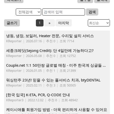
검색
글쓰기
1
»
마지막
냉동, 냉장, 보일러, Heater 전문, 수리및 설치 서비스
KReporter
|
2026.07.16
|
추천 0
|
조회 7714
세종크레딧(Sejong Credit): 단 4일만에 가능하다고?
KReporter
|
2026.05.08
|
추천 0
|
조회 12752
Couple.net 1:1 50만쌍 글로벌 매칭 - 미주 한국계 싱글들 모이세요
KReporter
|
2026.01.05
|
추천 1
|
조회 21399
워싱턴주 23년! 믿을 수 있는 풀서비스 치과, btyDENTAL
KReporter
|
2025.02.11
|
추천 3
|
조회 50505
[한국 입국] K-ETA, PCR, Q-CODE 안내
KReporter3
|
2022.12.02
|
추천 0
|
조회 48942
케이시애틀 회원가입 방법 - 더욱 편리하게 사용할 수 있어요