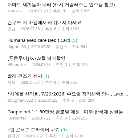
지마트 새끼들아 봐라 (캐시 거슬러주는 업주들 참고)
ㅅㅂㄹㄷ
|
2026.07.29
|
추천 10
|
조회 1052
린우드 지 마켙에서 캐쉬내지 마세요
손님
|
2026.07.28
|
추천 6
|
조회 1169
Humana Medicare Debit Card
(5)
daphne30
|
2026.07.28
|
추천 0
|
조회 541
[푸른투어] 6,7,8월 썸머할인
KReporter
|
2026.07.28
|
추천 0
|
조회 150
빨래 건조기 센서
(1)
지오
|
2026.07.24
|
추천 0
|
조회 603
*시애틀 산악회, 7/29/2026, 수요일 정기산행 안내, Lake 22*
doughan0522
|
2026.07.23
|
추천 0
|
조회 204
Couple.net 1:1 50만쌍 글로벌 매칭 - 미주 한국계 싱글들 모이세요
KReporter
|
2026.07.22
|
추천 0
|
조회 255
k팝 콘서트 드라이버 사기
(5)
한국인
|
2026.07.21
|
추천 1
|
조회 1208