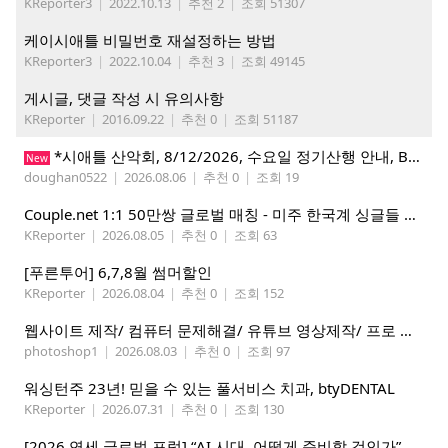
KReporter3
|
2022.10.13
|
추천 2
|
조회 51307
케이시애틀 비밀번호 재설정하는 방법
KReporter3
|
2022.10.04
|
추천 3
|
조회 49145
게시글, 댓글 작성 시 유의사항
KReporter
|
2016.09.22
|
추천 0
|
조회 51187
*시애틀 산악회, 8/12/2026, 수요일 정기산행 안내, Beckler Peak*
New
doughan0522
|
2026.08.06
|
추천 0
|
조회 19
Couple.net 1:1 50만쌍 글로벌 매칭 - 미주 한국계 싱글들 모이세요
KReporter
|
2026.08.05
|
추천 0
|
조회 63
[푸른투어] 6,7,8월 썸머할인
KReporter
|
2026.08.04
|
추천 0
|
조회 152
웹사이트 제작/ 컴퓨터 문제해결/ 유튜브 영상제작/ 프로 사진촬영
photoshop1
|
2026.08.03
|
추천 0
|
조회 97
워싱턴주 23년! 믿을 수 있는 풀서비스 치과, btyDENTAL
KReporter
|
2026.07.31
|
추천 0
|
조회 130
[2026 연세 글로벌 포럼] “AI 시대, 어떻게 준비할 것인가” 8월 7-10일 벨뷰 개최