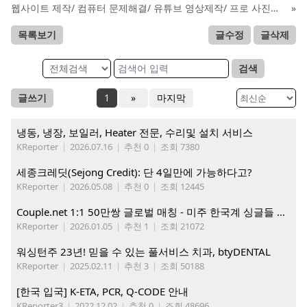
웹사이트 제작/ 컴퓨터 문제해결/ 유튜브 영상제작/ 프로 사진촬영
»
목록보기
글수정
글삭제
검색
글쓰기
1
»
마지막
냉동, 냉장, 보일러, Heater 전문, 수리및 설치 서비스
KReporter
|
2026.07.16
|
추천 0
|
조회 7380
세종크레딧(Sejong Credit): 단 4일만에 가능하다고?
KReporter
|
2026.05.08
|
추천 0
|
조회 12445
Couple.net 1:1 50만쌍 글로벌 매칭 - 미주 한국계 싱글들 모이세요
KReporter
|
2026.01.05
|
추천 1
|
조회 21072
워싱턴주 23년! 믿을 수 있는 풀서비스 치과, btyDENTAL
KReporter
|
2025.02.11
|
추천 3
|
조회 50188
[한국 입국] K-ETA, PCR, Q-CODE 안내
KReporter3
|
2022.12.02
|
추천 0
|
조회 48696