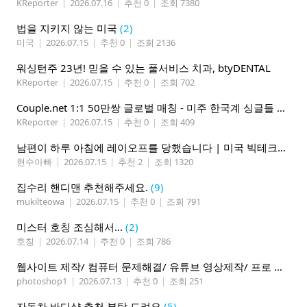
KReporter
|
2026.07.16
|
추천 0
|
조회 7380
법을 지키지 않는 미국
(2)
미국
|
2026.07.15
|
추천 0
|
조회 2136
워싱턴주 23년! 믿을 수 있는 풀서비스 치과, btyDENTAL
KReporter
|
2026.07.15
|
추천 0
|
조회 702
Couple.net 1:1 50만쌍 글로벌 매칭 - 미주 한국계 싱글들 모이세요
KReporter
|
2026.07.15
|
추천 0
|
조회 409
남편이 하루 아침에 레이오프를 당했습니다 | 미국 빅테크의 현실
현수아빠
|
2026.07.15
|
추천 2
|
조회 1320
집수리 핸디맨 추천해주세요.
(9)
mukilteowa
|
2026.07.15
|
추천 0
|
조회 791
미스터 호칭 조심해서...
(2)
호칭
|
2026.07.14
|
추천 0
|
조회 786
웹사이트 제작/ 컴퓨터 문제해결/ 유튜브 영상제작/ 프로 사진촬영
photoshop1
|
2026.07.13
|
추천 0
|
조회 251
자동차 바디샵 추천 부탁 드려요
(5)