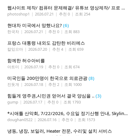
웹사이트 제작/ 컴퓨터 문제해결/ 유튜브 영상제작/ 프로 사진촬영
photoshop1
|
2026.07.21
|
추천 0
|
조회 254
현대차 미국에서 망했나요?
(6)
한국차
|
2026.07.21
|
추천 0
|
조회 883
프랑스 대통령 내외도 감탄한 비리에스
칼있으마
|
2026.07.20
|
추천 4
|
조회 659
함께한 허수아비를
아트미
|
2026.07.19
|
추천 0
|
조회 674
미국인들 200만명이 한국으로 의료관광
(8)
진돗개
|
2026.07.18
|
추천 2
|
조회 1000
힘들게 영주권,시민권 얻어서 결국 양심을 ..
(3)
gump
|
2026.07.17
|
추천 0
|
조회 1793
*시애틀 산악회, 7/22/2026, 수요일 정기산행 안내, Skyline Trail Loop(Mt. Rainier)*
doughan0522
|
2026.07.16
|
추천 0
|
조회 1573
냉동, 냉장, 보일러, Heater 전문, 수리및 설치 서비스