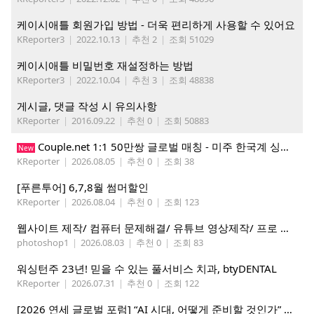
케이시애틀 회원가입 방법 - 더욱 편리하게 사용할 수 있어요
KReporter3
|
2022.10.13
|
추천 2
|
조회 51029
케이시애틀 비밀번호 재설정하는 방법
KReporter3
|
2022.10.04
|
추천 3
|
조회 48838
게시글, 댓글 작성 시 유의사항
KReporter
|
2016.09.22
|
추천 0
|
조회 50883
Couple.net 1:1 50만쌍 글로벌 매칭 - 미주 한국계 싱글들 모이세요
New
KReporter
|
2026.08.05
|
추천 0
|
조회 38
[푸른투어] 6,7,8월 썸머할인
KReporter
|
2026.08.04
|
추천 0
|
조회 123
웹사이트 제작/ 컴퓨터 문제해결/ 유튜브 영상제작/ 프로 사진촬영
photoshop1
|
2026.08.03
|
추천 0
|
조회 83
워싱턴주 23년! 믿을 수 있는 풀서비스 치과, btyDENTAL
KReporter
|
2026.07.31
|
추천 0
|
조회 122
[2026 연세 글로벌 포럼] “AI 시대, 어떻게 준비할 것인가” 8월 7-10일 벨뷰 개최