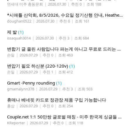
연세대 미주 총동문회
|
2026.07.30
|
추천 0
|
조회 188
*시애틀 산악회, 8/5/2026, 수요일 정기산행 안내, Heather Lake*
doughan0522
|
2026.07.30
|
추천 0
|
조회 161
제 발
(1)
issaquah3014
|
2026.07.30
|
추천 3
|
조회 684
변합기 글 올린 사람입니다 파는게 아니고 무료로 드리는 겁니다 필요하신분 연락처 남겨주시면 됩니다
손일
|
2026.07.29
|
추천 0
|
조회 463
변압기 필요 하신분 (220-120v)
(1)
손일
|
2026.07.29
|
추천 1
|
조회 412
Gmart -Penny rounding
(1)
gmamalynn378
|
2026.07.29
|
추천 3
|
조회 503
휴매나 베네핏 카드로 정관장 제품 구입 가능합니다
홍삼
|
2026.07.29
|
추천 0
|
조회 254
Couple.net 1:1 50만쌍 글로벌 매칭 - 미주 한국계 싱글들 모이세요
KReporter
|
2026.07.29
|
추천 0
|
조회 118