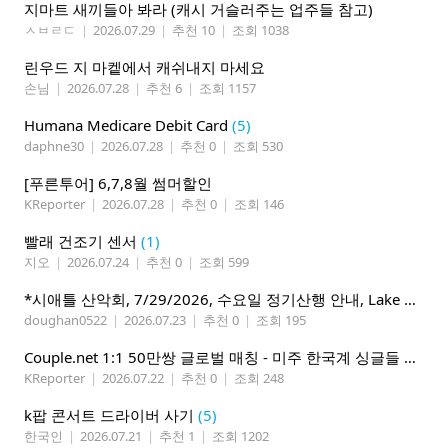
지마트 새끼들아 봐라 (캐시 거슬러주는 업주들 참고)
ㅅㅂㄹㄷ
|
2026.07.29
|
추천 10
|
조회 1038
린우드 지 마켙에서 캐쉬내지 마세요
손님
|
2026.07.28
|
추천 6
|
조회 1157
Humana Medicare Debit Card
(5)
daphne30
|
2026.07.28
|
추천 0
|
조회 530
[푸른투어] 6,7,8월 썸머할인
KReporter
|
2026.07.28
|
추천 0
|
조회 146
빨래 건조기 센서
(1)
지오
|
2026.07.24
|
추천 0
|
조회 599
*시애틀 산악회, 7/29/2026, 수요일 정기산행 안내, Lake 22*
doughan0522
|
2026.07.23
|
추천 0
|
조회 195
Couple.net 1:1 50만쌍 글로벌 매칭 - 미주 한국계 싱글들 모이세요
KReporter
|
2026.07.22
|
추천 0
|
조회 248
k팝 콘서트 드라이버 사기
(5)
한국인
|
2026.07.21
|
추천 1
|
조회 1202