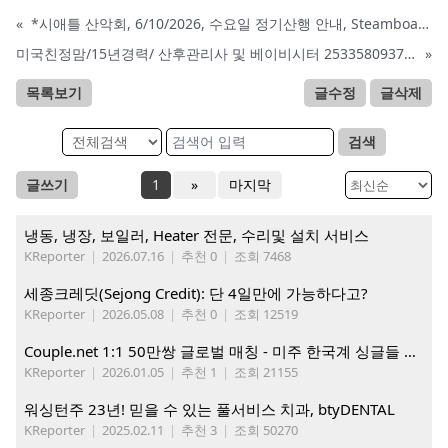
«
*시애틀 산악회, 6/10/2026, 수요일 정기산행 안내, Steamboat Rock*
미국친정맘/15년경력/ 산후관리사 및 베이비시터 2533580937 mom1004usa.com / 미주전지역파견업무
»
목록보기
글수정
글삭제
검색
글쓰기
1
»
마지막
냉동, 냉장, 보일러, Heater 전문, 수리및 설치 서비스
KReporter
|
2026.07.16
|
추천 0
|
조회 7468
세종크레딧(Sejong Credit): 단 4일만에 가능하다고?
KReporter
|
2026.05.08
|
추천 0
|
조회 12519
Couple.net 1:1 50만쌍 글로벌 매칭 - 미주 한국계 싱글들 모이세요
KReporter
|
2026.01.05
|
추천 1
|
조회 21155
워싱턴주 23년! 믿을 수 있는 풀서비스 치과, btyDENTAL
KReporter
|
2025.02.11
|
추천 3
|
조회 50270