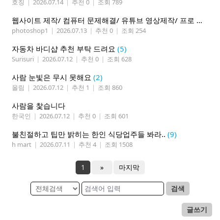
호칭
|
2026.07.14
|
추천 0
|
조회 789
웹사이트 제작/ 컴퓨터 문제해결/ 유튜브 영상제작/ 프로 사진촬영
photoshop1
|
2026.07.13
|
추천 0
|
조회 254
자동차 바디샵 추천 부탁 드려요
(5)
Surisuri
|
2026.07.12
|
추천 0
|
조회 628
사람 눈빛은 무시 못해요
(2)
올림
|
2026.07.12
|
추천 1
|
조회 860
사람을 찿습니다
한국인
|
2026.07.12
|
추천 0
|
조회 601
불친절하고 팁만 밝히는 한인 식당업주들 봐라..
(9)
h mart
|
2026.07.11
|
추천 4
|
조회 1508
1
»
마지막
검색
글쓰기