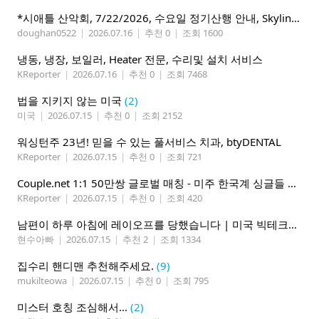
*시애틀 산악회, 7/22/2026, 수요일 정기산행 안내, Skyline Trail Loop(Mt. Rainier)*
doughan0522
|
2026.07.16
|
추천 0
|
조회 1600
냉동, 냉장, 보일러, Heater 전문, 수리및 설치 서비스
KReporter
|
2026.07.16
|
추천 0
|
조회 7468
법을 지키지 않는 미국
(2)
미국
|
2026.07.15
|
추천 0
|
조회 2152
워싱턴주 23년! 믿을 수 있는 풀서비스 치과, btyDENTAL
KReporter
|
2026.07.15
|
추천 0
|
조회 721
Couple.net 1:1 50만쌍 글로벌 매칭 - 미주 한국계 싱글들 모이세요
KReporter
|
2026.07.15
|
추천 0
|
조회 420
남편이 하루 아침에 레이오프를 당했습니다 | 미국 빅테크의 현실
현수아빠
|
2026.07.15
|
추천 2
|
조회 1334
집수리 핸디맨 추천해주세요.
(9)
mukilteowa
|
2026.07.15
|
추천 0
|
조회 795
미스터 호칭 조심해서...
(2)