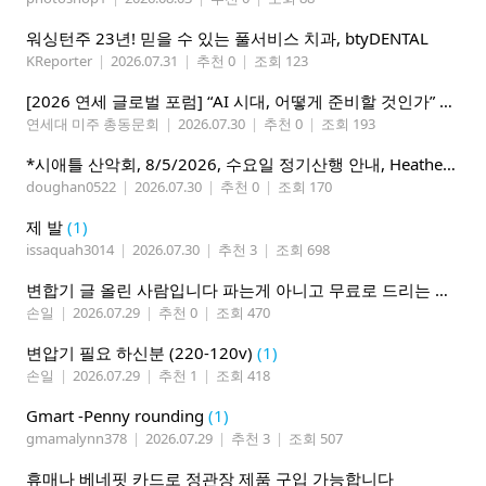
워싱턴주 23년! 믿을 수 있는 풀서비스 치과, btyDENTAL
KReporter
|
2026.07.31
|
추천 0
|
조회 123
[2026 연세 글로벌 포럼] “AI 시대, 어떻게 준비할 것인가” 8월 7-10일 벨뷰 개최
연세대 미주 총동문회
|
2026.07.30
|
추천 0
|
조회 193
*시애틀 산악회, 8/5/2026, 수요일 정기산행 안내, Heather Lake*
doughan0522
|
2026.07.30
|
추천 0
|
조회 170
제 발
(1)
issaquah3014
|
2026.07.30
|
추천 3
|
조회 698
변합기 글 올린 사람입니다 파는게 아니고 무료로 드리는 겁니다 필요하신분 연락처 남겨주시면 됩니다
손일
|
2026.07.29
|
추천 0
|
조회 470
변압기 필요 하신분 (220-120v)
(1)
손일
|
2026.07.29
|
추천 1
|
조회 418
Gmart -Penny rounding
(1)
gmamalynn378
|
2026.07.29
|
추천 3
|
조회 507
휴매나 베네핏 카드로 정관장 제품 구입 가능합니다