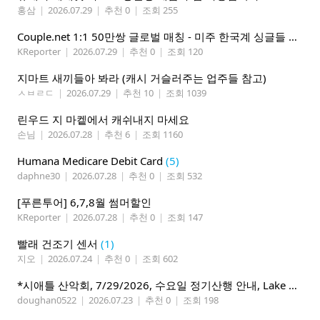
홍삼
|
2026.07.29
|
추천 0
|
조회 255
Couple.net 1:1 50만쌍 글로벌 매칭 - 미주 한국계 싱글들 모이세요
KReporter
|
2026.07.29
|
추천 0
|
조회 120
지마트 새끼들아 봐라 (캐시 거슬러주는 업주들 참고)
ㅅㅂㄹㄷ
|
2026.07.29
|
추천 10
|
조회 1039
린우드 지 마켙에서 캐쉬내지 마세요
손님
|
2026.07.28
|
추천 6
|
조회 1160
Humana Medicare Debit Card
(5)
daphne30
|
2026.07.28
|
추천 0
|
조회 532
[푸른투어] 6,7,8월 썸머할인
KReporter
|
2026.07.28
|
추천 0
|
조회 147
빨래 건조기 센서
(1)
지오
|
2026.07.24
|
추천 0
|
조회 602
*시애틀 산악회, 7/29/2026, 수요일 정기산행 안내, Lake 22*
doughan0522
|
2026.07.23
|
추천 0
|
조회 198