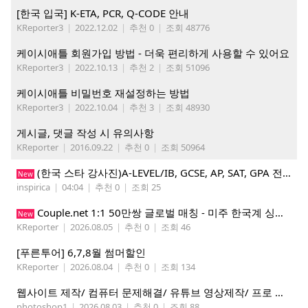
[한국 입국] K-ETA, PCR, Q-CODE 안내
KReporter3
|
2022.12.02
|
추천 0
|
조회 48776
케이시애틀 회원가입 방법 - 더욱 편리하게 사용할 수 있어요
KReporter3
|
2022.10.13
|
추천 2
|
조회 51096
케이시애틀 비밀번호 재설정하는 방법
KReporter3
|
2022.10.04
|
추천 3
|
조회 48930
게시글, 댓글 작성 시 유의사항
KReporter
|
2016.09.22
|
추천 0
|
조회 50964
(한국 스타 강사진)A-LEVEL/IB, GCSE, AP, SAT, GPA 전 교과 수업, 명문대 출신 강사진, 대치동 소재 INSPIRICA ACADEMY
New
inspirica
|
04:04
|
추천 0
|
조회 25
Couple.net 1:1 50만쌍 글로벌 매칭 - 미주 한국계 싱글들 모이세요
New
KReporter
|
2026.08.05
|
추천 0
|
조회 46
[푸른투어] 6,7,8월 썸머할인
KReporter
|
2026.08.04
|
추천 0
|
조회 134
웹사이트 제작/ 컴퓨터 문제해결/ 유튜브 영상제작/ 프로 사진촬영
photoshop1
|
2026.08.03
|
추천 0
|
조회 88