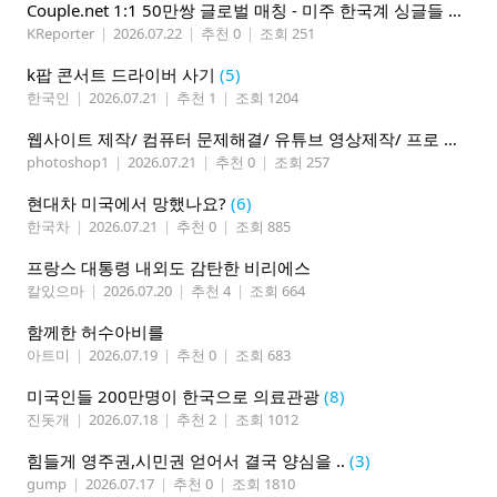
Couple.net 1:1 50만쌍 글로벌 매칭 - 미주 한국계 싱글들 모이세요
KReporter
|
2026.07.22
|
추천 0
|
조회 251
k팝 콘서트 드라이버 사기
(5)
한국인
|
2026.07.21
|
추천 1
|
조회 1204
웹사이트 제작/ 컴퓨터 문제해결/ 유튜브 영상제작/ 프로 사진촬영
photoshop1
|
2026.07.21
|
추천 0
|
조회 257
현대차 미국에서 망했나요?
(6)
한국차
|
2026.07.21
|
추천 0
|
조회 885
프랑스 대통령 내외도 감탄한 비리에스
칼있으마
|
2026.07.20
|
추천 4
|
조회 664
함께한 허수아비를
아트미
|
2026.07.19
|
추천 0
|
조회 683
미국인들 200만명이 한국으로 의료관광
(8)
진돗개
|
2026.07.18
|
추천 2
|
조회 1012
힘들게 영주권,시민권 얻어서 결국 양심을 ..
(3)
gump
|
2026.07.17
|
추천 0
|
조회 1810