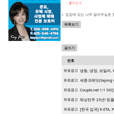
좋아요
0
«
집앞에 있는 나무 잘라주실분 
목록보기
글쓰기
번호
유료광고
냉동, 냉장, 보일러, 
유료광고
세종크레딧(Sejong 
유료광고
Couple.net 1:
유료광고
워싱턴주 23년! 믿을 
유료광고
[한국 입국] K-ETA, 