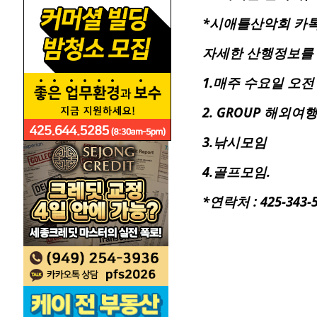
*시애틀산악회 카톡방
자세한 산행정보를
1.매주 수요일 오전
2. GROUP 해외여
3.낚시모임
4.골프모임.
*연락처 : 425-343-