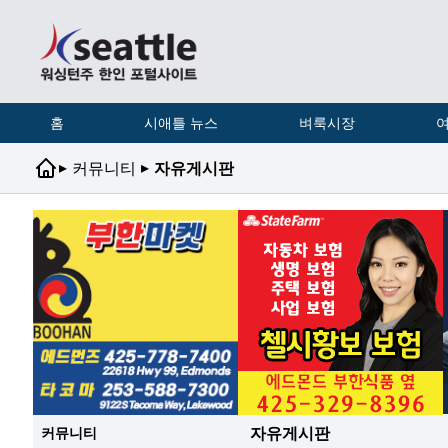
홈
시애틀 뉴스
벼룩시장
여
▸
▸
커뮤니티
자유게시판
자유게시판
커뮤니티