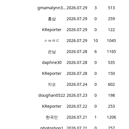
gmamalynn378
2026.07.29
3
513
홍삼
2026.07.29
0
259
KReporter
2026.07.29
0
122
ㅅㅂㄹㄷ
2026.07.29
10
1045
손님
2026.07.28
6
1165
daphne30
2026.07.28
0
535
KReporter
2026.07.28
0
150
지오
2026.07.24
0
602
doughan0522
2026.07.23
0
198
KReporter
2026.07.22
0
253
한국인
2026.07.21
1
1206
photoshop1
2026.07.21
0
257