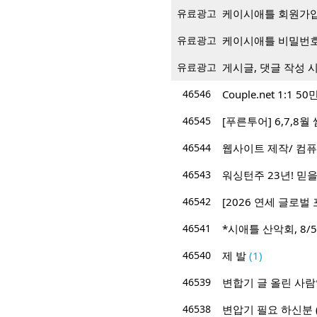
유료광고
케이시애틀 회원가입 
유료광고
케이시애틀 비밀번호
유료광고
게시글, 댓글 작성 
46546
Couple.net 1:
46545
[푸른투어] 6,7,8
46544
웹사이트 제작/ 컴퓨
46543
워싱턴주 23년! 믿을 
46542
[2026 연세 글로벌 
46541
*시애틀 산악회, 8/5/
46540
제 발
(1)
46539
변합기 글 올린 사
46538
변압기 필요 하신분 (2