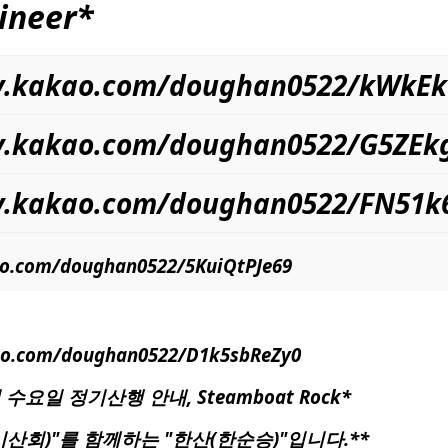
ineer
*
ory.kakao.com/doughan0522/kWkE
ry.kakao.com/doughan0522/G5ZEk
ory.kakao.com/doughan0522/FN51
kao.com/doughan0522/5KuiQtPJe69
kao.com/doughan0522/D1k5sbReZy0
산회 수요일 정기산행 안내, Steamboat Rock*
산회)"를 함께하는 "한산(한순승)"입니다.**