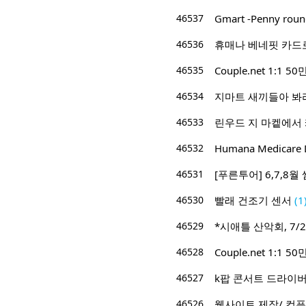
46537
Gmart -Penny roun
46536
휴매나 베네핏 카드
46535
Couple.net 1:
46534
지마트 새끼들아 봐라
46533
린우드 지 마켙에서
46532
Humana Medicare D
46531
[푸른투어] 6,7,8
46530
빨래 건조기 센서
(1
46529
*시애틀 산악회, 7/2
46528
Couple.net 1:
46527
k팝 콘서트 드라이버
46526
웹사이트 제작/ 컴퓨