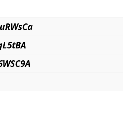
kuRWsCa
gL5tBA
k6WSC9A