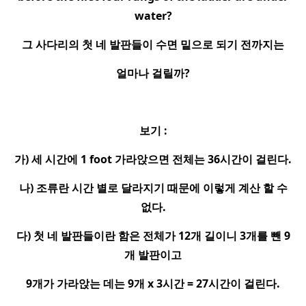
water?
그 사다리의 첫 네 발판들이 수면 밑으로 되기 전까지는
얼마나 걸릴까
?
보기
:
가
)
세 시간에
1 foot
가라앉으면 전체는
36
시간이 걸린다
.
나
)
조류란 시간 별로 달라지기 때문에 이렇게 계산 할 수
없다
.
다
)
첫 네 발판들이란 함은 전체가
12
개 길이니
3
개를 뺀
9
개 발판이고
9
개가 가라앉는 데는
9
개
x 3
시간
= 27
시간이 걸린다
.