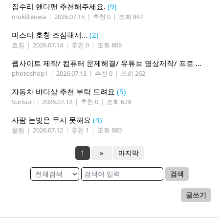
집수리 핸디맨 추천해주세요.
(9)
mukilteowa
|
2026.07.15
|
추천 0
|
조회 847
미스터 호칭 조심해서...
(2)
호칭
|
2026.07.14
|
추천 0
|
조회 806
웹사이트 제작/ 컴퓨터 문제해결/ 유튜브 영상제작/ 프로 사진촬영
photoshop1
|
2026.07.13
|
추천 0
|
조회 262
자동차 바디샵 추천 부탁 드려요
(5)
Surisuri
|
2026.07.12
|
추천 0
|
조회 629
사람 눈빛은 무시 못해요
(4)
올림
|
2026.07.12
|
추천 1
|
조회 880
1
»
마지막
검색
글쓰기