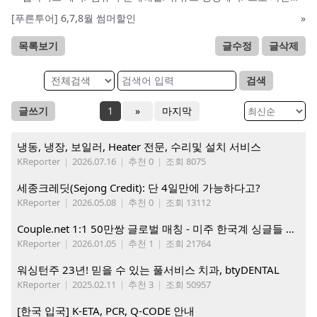
[푸른투어] 6,7,8월 썸머할인
»
목록보기
글수정
글삭제
검색
글쓰기
1
»
마지막
냉동, 냉장, 보일러, Heater 전문, 수리및 설치 서비스
KReporter
|
2026.07.16
|
추천 0
|
조회 8075
세종크레딧(Sejong Credit): 단 4일만에 가능하다고?
KReporter
|
2026.05.08
|
추천 0
|
조회 13112
Couple.net 1:1 50만쌍 글로벌 매칭 - 미주 한국계 싱글들 모이세요
KReporter
|
2026.01.05
|
추천 1
|
조회 21764
워싱턴주 23년! 믿을 수 있는 풀서비스 치과, btyDENTAL
KReporter
|
2025.02.11
|
추천 3
|
조회 50957
[한국 입국] K-ETA, PCR, Q-CODE 안내