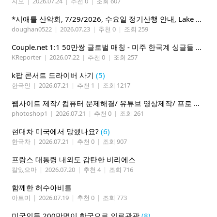
지오
|
2026.07.24
|
추천 0
|
조회 607
*시애틀 산악회, 7/29/2026, 수요일 정기산행 안내, Lake 22*
doughan0522
|
2026.07.23
|
추천 0
|
조회 259
Couple.net 1:1 50만쌍 글로벌 매칭 - 미주 한국계 싱글들 모이세요
KReporter
|
2026.07.22
|
추천 0
|
조회 257
k팝 콘서트 드라이버 사기
(5)
한국인
|
2026.07.21
|
추천 1
|
조회 1217
웹사이트 제작/ 컴퓨터 문제해결/ 유튜브 영상제작/ 프로 사진촬영
photoshop1
|
2026.07.21
|
추천 0
|
조회 261
현대차 미국에서 망했나요?
(6)
한국차
|
2026.07.21
|
추천 0
|
조회 907
프랑스 대통령 내외도 감탄한 비리에스
칼있으마
|
2026.07.20
|
추천 4
|
조회 716
함께한 허수아비를
아트미
|
2026.07.19
|
추천 0
|
조회 773
미국인들 200만명이 한국으로 의료관광
(8)