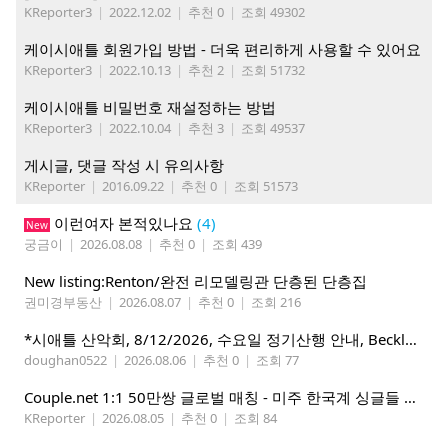
KReporter3
|
2022.12.02
|
추천 0
|
조회 49302
케이시애틀 회원가입 방법 - 더욱 편리하게 사용할 수 있어요
KReporter3
|
2022.10.13
|
추천 2
|
조회 51732
케이시애틀 비밀번호 재설정하는 방법
KReporter3
|
2022.10.04
|
추천 3
|
조회 49537
게시글, 댓글 작성 시 유의사항
KReporter
|
2016.09.22
|
추천 0
|
조회 51573
이런여자 본적있나요
(4)
New
궁금이
|
2026.08.08
|
추천 0
|
조회 439
New listing:Renton/완전 리모델링관 단층된 단층집
권미경부동산
|
2026.08.07
|
추천 0
|
조회 216
*시애틀 산악회, 8/12/2026, 수요일 정기산행 안내, Beckler Peak*
doughan0522
|
2026.08.06
|
추천 0
|
조회 77
Couple.net 1:1 50만쌍 글로벌 매칭 - 미주 한국계 싱글들 모이세요
KReporter
|
2026.08.05
|
추천 0
|
조회 84