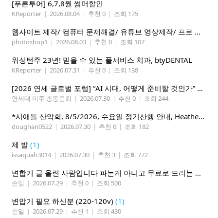
[푸른투어] 6,7,8월 썸머할인
KReporter
|
2026.08.04
|
추천 0
|
조회 175
웹사이트 제작/ 컴퓨터 문제해결/ 유튜브 영상제작/ 프로 사진촬영
photoshop1
|
2026.08.03
|
추천 0
|
조회 107
워싱턴주 23년! 믿을 수 있는 풀서비스 치과, btyDENTAL
KReporter
|
2026.07.31
|
추천 0
|
조회 138
[2026 연세 글로벌 포럼] “AI 시대, 어떻게 준비할 것인가” 8월 7-10일 벨뷰 개최
연세대 미주 총동문회
|
2026.07.30
|
추천 0
|
조회 244
*시애틀 산악회, 8/5/2026, 수요일 정기산행 안내, Heather Lake*
doughan0522
|
2026.07.30
|
추천 0
|
조회 182
제 발
(1)
issaquah3014
|
2026.07.30
|
추천 3
|
조회 772
변합기 글 올린 사람입니다 파는게 아니고 무료로 드리는 겁니다 필요하신분 연락처 남겨주시면 됩니다
손일
|
2026.07.29
|
추천 0
|
조회 500
변압기 필요 하신분 (220-120v)
(1)
손일
|
2026.07.29
|
추천 1
|
조회 430