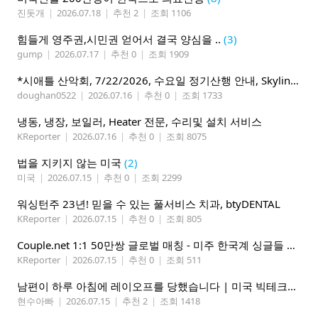
진돗개
|
2026.07.18
|
추천 2
|
조회 1106
힘들게 영주권,시민권 얻어서 결국 양심을 ..
(3)
gump
|
2026.07.17
|
추천 0
|
조회 1909
*시애틀 산악회, 7/22/2026, 수요일 정기산행 안내, Skyline Trail Loop(Mt. Rainier)*
doughan0522
|
2026.07.16
|
추천 0
|
조회 1733
냉동, 냉장, 보일러, Heater 전문, 수리및 설치 서비스
KReporter
|
2026.07.16
|
추천 0
|
조회 8075
법을 지키지 않는 미국
(2)
미국
|
2026.07.15
|
추천 0
|
조회 2299
워싱턴주 23년! 믿을 수 있는 풀서비스 치과, btyDENTAL
KReporter
|
2026.07.15
|
추천 0
|
조회 805
Couple.net 1:1 50만쌍 글로벌 매칭 - 미주 한국계 싱글들 모이세요
KReporter
|
2026.07.15
|
추천 0
|
조회 511
남편이 하루 아침에 레이오프를 당했습니다 | 미국 빅테크의 현실
현수아빠
|
2026.07.15
|
추천 2
|
조회 1418