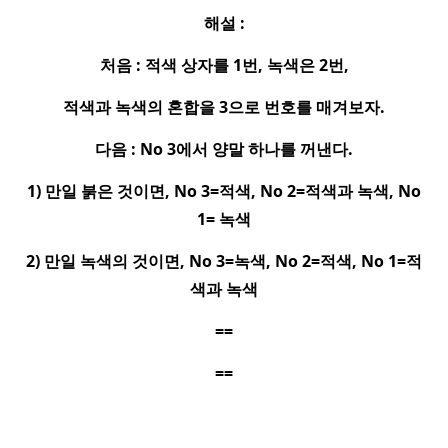
해설
:
처음
:
적색 상자를
1
번
,
녹색은
2
번
,
적색과 녹색의 혼합을
3
으로 번호를 매겨보자
.
다음
: No 3
에서 양말 하나를 꺼낸다
.
1)
만일 붉은 것이면
, No 3=
적색
, No 2=
적색과 녹색
, No
1=
녹색
2)
만일 녹색의 것이면
, No 3=
녹색
, No 2=
적색
, No 1=
적
색과 녹색
==
==