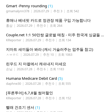
Gmart -Penny rounding
(1)
gmamalynn378
|
2026.07.29
|
추천 3
|
조회 542
휴매나 베네핏 카드로 정관장 제품 구입 가능합니다
홍삼
|
2026.07.29
|
추천 0
|
조회 264
Couple.net 1:1 50만쌍 글로벌 매칭 - 미주 한국계 싱글들 모이세요
KReporter
|
2026.07.29
|
추천 0
|
조회 134
지마트 새끼들아 봐라 (캐시 거슬러주는 업주들 참고)
ㅅㅂㄹㄷ
|
2026.07.29
|
추천 10
|
조회 1063
린우드 지 마켙에서 캐쉬내지 마세요
손님
|
2026.07.28
|
추천 6
|
조회 1183
Humana Medicare Debit Card
(5)
daphne30
|
2026.07.28
|
추천 0
|
조회 555
[푸른투어] 6,7,8월 썸머할인
KReporter
|
2026.07.28
|
추천 0
|
조회 152
빨래 건조기 센서
(1)