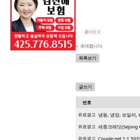
좋아요
0
«
초대합니다
목록보기
글쓰기
번호
유료광고
냉동, 냉장, 보일러, 
유료광고
세종크레딧(Sejong 
유료광고
Couple.net 1: