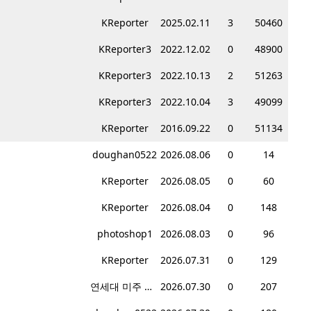
KReporter
2025.02.11
3
50460
KReporter3
2022.12.02
0
48900
KReporter3
2022.10.13
2
51263
KReporter3
2022.10.04
3
49099
KReporter
2016.09.22
0
51134
doughan0522
2026.08.06
0
14
KReporter
2026.08.05
0
60
KReporter
2026.08.04
0
148
photoshop1
2026.08.03
0
96
KReporter
2026.07.31
0
129
연세대 미주 총동문회
2026.07.30
0
207