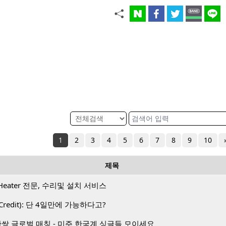
1
2
3
4
5
6
7
8
9
10
제목
Heater 전문, 수리및 설치 서비스
Credit): 단 4일만에 가능하다고?
1 50만쌍 글로벌 매칭 - 미주 한국계 싱글들 모이세요