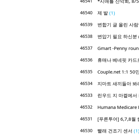
46541
*시애틀 산악회, 8/5/
46540
제 발
(1)
46539
변합기 글 올린 사
46538
변압기 필요 하신분 (2
46537
Gmart -Penny roun
46536
휴매나 베네핏 카드
46535
Couple.net 1:
46534
지마트 새끼들아 봐라
46533
린우드 지 마켙에서
46532
Humana Medicare D
46531
[푸른투어] 6,7,8
46530
빨래 건조기 센서
(1