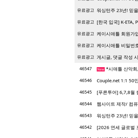
유료광고
워싱턴주 23년! 믿을 
유료광고
[한국 입국] K-ETA, 
유료광고
케이시애틀 회원가입 
유료광고
케이시애틀 비밀번호
유료광고
게시글, 댓글 작성 
46547
*시애틀 산악회, 8
New
46546
Couple.net 1:
46545
[푸른투어] 6,7,8
46544
웹사이트 제작/ 컴퓨
46543
워싱턴주 23년! 믿을 
46542
[2026 연세 글로벌 