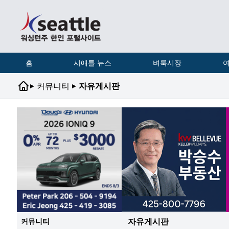
홈
시애틀 뉴스
벼룩시장
여
▸
▸
커뮤니티
자유게시판
자유게시판
커뮤니티