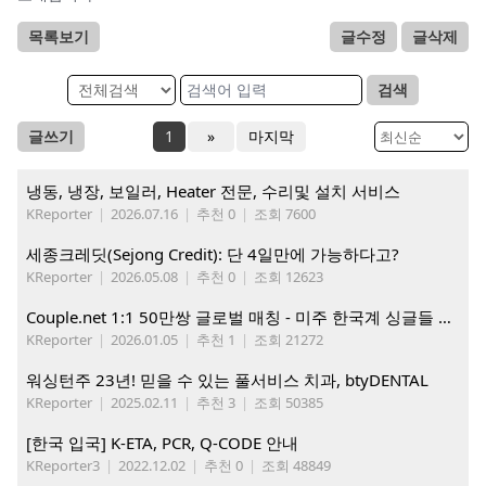
목록보기
글수정
글삭제
검색
글쓰기
1
»
마지막
냉동, 냉장, 보일러, Heater 전문, 수리및 설치 서비스
KReporter
|
2026.07.16
|
추천 0
|
조회 7600
세종크레딧(Sejong Credit): 단 4일만에 가능하다고?
KReporter
|
2026.05.08
|
추천 0
|
조회 12623
Couple.net 1:1 50만쌍 글로벌 매칭 - 미주 한국계 싱글들 모이세요
KReporter
|
2026.01.05
|
추천 1
|
조회 21272
워싱턴주 23년! 믿을 수 있는 풀서비스 치과, btyDENTAL
KReporter
|
2025.02.11
|
추천 3
|
조회 50385
[한국 입국] K-ETA, PCR, Q-CODE 안내
KReporter3
|
2022.12.02
|
추천 0
|
조회 48849