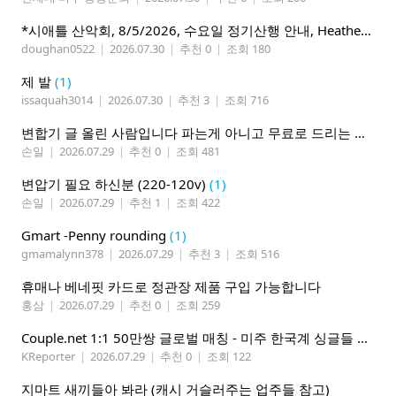
*시애틀 산악회, 8/5/2026, 수요일 정기산행 안내, Heather Lake*
doughan0522
|
2026.07.30
|
추천 0
|
조회 180
제 발
(1)
issaquah3014
|
2026.07.30
|
추천 3
|
조회 716
변합기 글 올린 사람입니다 파는게 아니고 무료로 드리는 겁니다 필요하신분 연락처 남겨주시면 됩니다
손일
|
2026.07.29
|
추천 0
|
조회 481
변압기 필요 하신분 (220-120v)
(1)
손일
|
2026.07.29
|
추천 1
|
조회 422
Gmart -Penny rounding
(1)
gmamalynn378
|
2026.07.29
|
추천 3
|
조회 516
휴매나 베네핏 카드로 정관장 제품 구입 가능합니다
홍삼
|
2026.07.29
|
추천 0
|
조회 259
Couple.net 1:1 50만쌍 글로벌 매칭 - 미주 한국계 싱글들 모이세요
KReporter
|
2026.07.29
|
추천 0
|
조회 122
지마트 새끼들아 봐라 (캐시 거슬러주는 업주들 참고)