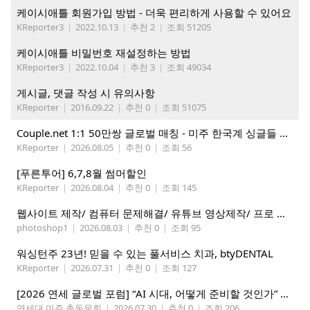
케이시애틀 회원가입 방법 - 더욱 편리하게 사용할 수 있어요
KReporter3
|
2022.10.13
|
추천 2
|
조회 51205
케이시애틀 비밀번호 재설정하는 방법
KReporter3
|
2022.10.04
|
추천 3
|
조회 49034
게시글, 댓글 작성 시 유의사항
KReporter
|
2016.09.22
|
추천 0
|
조회 51075
Couple.net 1:1 50만쌍 글로벌 매칭 - 미주 한국계 싱글들 모이세요
KReporter
|
2026.08.05
|
추천 0
|
조회 56
[푸른투어] 6,7,8월 썸머할인
KReporter
|
2026.08.04
|
추천 0
|
조회 145
웹사이트 제작/ 컴퓨터 문제해결/ 유튜브 영상제작/ 프로 사진촬영
photoshop1
|
2026.08.03
|
추천 0
|
조회 95
워싱턴주 23년! 믿을 수 있는 풀서비스 치과, btyDENTAL
KReporter
|
2026.07.31
|
추천 0
|
조회 127
[2026 연세 글로벌 포럼] “AI 시대, 어떻게 준비할 것인가” 8월 7-10일 벨뷰 개최
연세대 미주 총동문회
|
2026.07.30
|
추천 0
|
조회 206