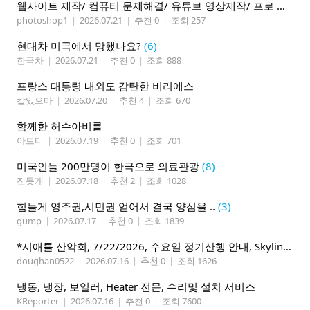
웹사이트 제작/ 컴퓨터 문제해결/ 유튜브 영상제작/ 프로 사진촬영
photoshop1
|
2026.07.21
|
추천 0
|
조회 257
현대차 미국에서 망했나요?
(6)
한국차
|
2026.07.21
|
추천 0
|
조회 888
프랑스 대통령 내외도 감탄한 비리에스
칼있으마
|
2026.07.20
|
추천 4
|
조회 670
함께한 허수아비를
아트미
|
2026.07.19
|
추천 0
|
조회 701
미국인들 200만명이 한국으로 의료관광
(8)
진돗개
|
2026.07.18
|
추천 2
|
조회 1028
힘들게 영주권,시민권 얻어서 결국 양심을 ..
(3)
gump
|
2026.07.17
|
추천 0
|
조회 1839
*시애틀 산악회, 7/22/2026, 수요일 정기산행 안내, Skyline Trail Loop(Mt. Rainier)*
doughan0522
|
2026.07.16
|
추천 0
|
조회 1626
냉동, 냉장, 보일러, Heater 전문, 수리및 설치 서비스
KReporter
|
2026.07.16
|
추천 0
|
조회 7600