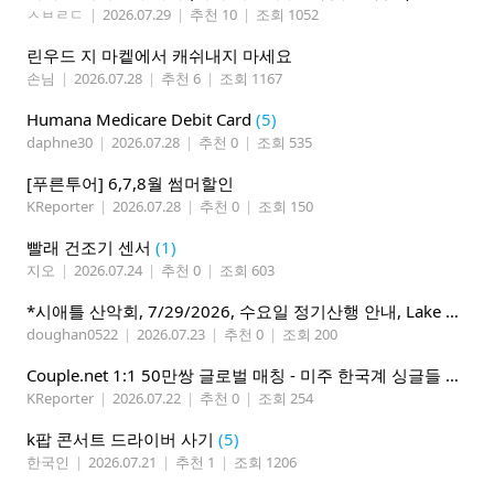
ㅅㅂㄹㄷ
|
2026.07.29
|
추천 10
|
조회 1052
린우드 지 마켙에서 캐쉬내지 마세요
손님
|
2026.07.28
|
추천 6
|
조회 1167
Humana Medicare Debit Card
(5)
daphne30
|
2026.07.28
|
추천 0
|
조회 535
[푸른투어] 6,7,8월 썸머할인
KReporter
|
2026.07.28
|
추천 0
|
조회 150
빨래 건조기 센서
(1)
지오
|
2026.07.24
|
추천 0
|
조회 603
*시애틀 산악회, 7/29/2026, 수요일 정기산행 안내, Lake 22*
doughan0522
|
2026.07.23
|
추천 0
|
조회 200
Couple.net 1:1 50만쌍 글로벌 매칭 - 미주 한국계 싱글들 모이세요
KReporter
|
2026.07.22
|
추천 0
|
조회 254
k팝 콘서트 드라이버 사기
(5)
한국인
|
2026.07.21
|
추천 1
|
조회 1206