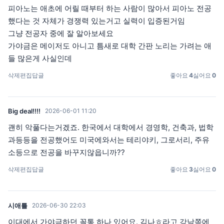
피아노는 애초에 어릴 때부터 하는 사람이 많아서 피아노 전공
했다는 것 자체가 경쟁력 있는거고 실력이 입증된거임
그냥 전공자 중에 잘 알아보세요
가야금은 메이저도 아니고 틈새로 대학 간판 노리는 가려는 애
들 많은게 사실인데
삭제
편집
답글
좋아요
4
싫어요
0
Big deal!!!!
2026-06-01 11:20
괜히 악풀다는거겠죠. 한국에서 대학에서 경영학, 건축과, 법학
과등등을 전공했어도 미국에와서는 테리야키, 그로서리, 주유
소등으로 전공을 바꾸지않읍니까??
삭제
편집
답글
좋아요
3
싫어요
0
시애틀
2026-06-30 22:03
이대에서 가야금하던 꼴통 하나 있어요. 김나ㅎ라고 강남쪽에