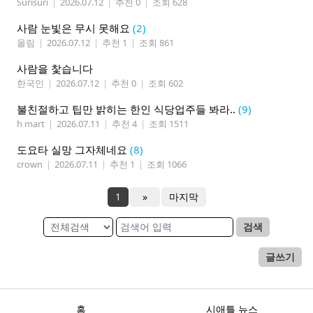
Surisuri
|
2026.07.12
|
추천 0
|
조회 628
사람 눈빛은 무시 못해요
(2)
올림
|
2026.07.12
|
추천 1
|
조회 861
사람을 찿습니다
한국인
|
2026.07.12
|
추천 0
|
조회 602
불친절하고 팁만 밝히는 한인 식당업주들 봐라..
(9)
h mart
|
2026.07.11
|
추천 4
|
조회 1511
도요타 실망 그자체네요
(8)
crown
|
2026.07.11
|
추천 1
|
조회 1066
1
»
마지막
검색
글쓰기
홈
시애틀 뉴스