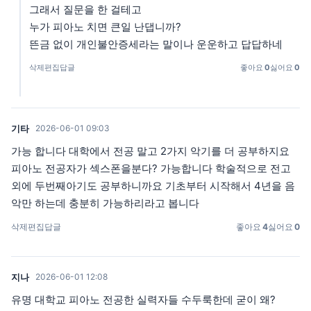
그래서 질문을 한 걸테고
누가 피아노 치면 큰일 난댑니까?
뜬금 없이 개인불안증세라는 말이나 운운하고 답답하네
삭제
편집
답글
좋아요
0
싫어요
0
기타
2026-06-01 09:03
가능 합니다 대학에서 전공 말고 2가지 악기를 더 공부하지요
피아노 전공자가 섹스폰을분다? 가능합니다 학술적으로 전고
외에 두번째아기도 공부하니까요 기초부터 시작해서 4년을 음
악만 하는데 충분히 가능하리라고 봅니다
삭제
편집
답글
좋아요
4
싫어요
0
지나
2026-06-01 12:08
유명 대학교 피아노 전공한 실력자들 수두룩한데 굳이 왜?