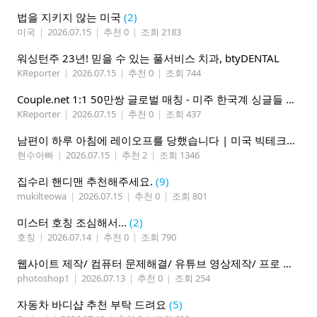
법을 지키지 않는 미국
(2)
미국
|
2026.07.15
|
추천 0
|
조회 2183
워싱턴주 23년! 믿을 수 있는 풀서비스 치과, btyDENTAL
KReporter
|
2026.07.15
|
추천 0
|
조회 744
Couple.net 1:1 50만쌍 글로벌 매칭 - 미주 한국계 싱글들 모이세요
KReporter
|
2026.07.15
|
추천 0
|
조회 437
남편이 하루 아침에 레이오프를 당했습니다 | 미국 빅테크의 현실
현수아빠
|
2026.07.15
|
추천 2
|
조회 1346
집수리 핸디맨 추천해주세요.
(9)
mukilteowa
|
2026.07.15
|
추천 0
|
조회 801
미스터 호칭 조심해서...
(2)
호칭
|
2026.07.14
|
추천 0
|
조회 790
웹사이트 제작/ 컴퓨터 문제해결/ 유튜브 영상제작/ 프로 사진촬영
photoshop1
|
2026.07.13
|
추천 0
|
조회 254
자동차 바디샵 추천 부탁 드려요
(5)