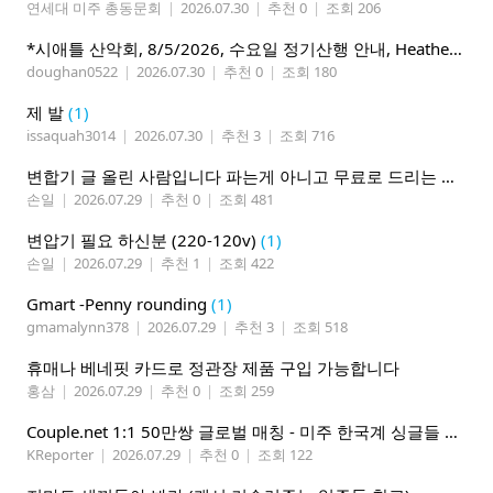
연세대 미주 총동문회
|
2026.07.30
|
추천 0
|
조회 206
*시애틀 산악회, 8/5/2026, 수요일 정기산행 안내, Heather Lake*
doughan0522
|
2026.07.30
|
추천 0
|
조회 180
제 발
(1)
issaquah3014
|
2026.07.30
|
추천 3
|
조회 716
변합기 글 올린 사람입니다 파는게 아니고 무료로 드리는 겁니다 필요하신분 연락처 남겨주시면 됩니다
손일
|
2026.07.29
|
추천 0
|
조회 481
변압기 필요 하신분 (220-120v)
(1)
손일
|
2026.07.29
|
추천 1
|
조회 422
Gmart -Penny rounding
(1)
gmamalynn378
|
2026.07.29
|
추천 3
|
조회 518
휴매나 베네핏 카드로 정관장 제품 구입 가능합니다
홍삼
|
2026.07.29
|
추천 0
|
조회 259
Couple.net 1:1 50만쌍 글로벌 매칭 - 미주 한국계 싱글들 모이세요
KReporter
|
2026.07.29
|
추천 0
|
조회 122