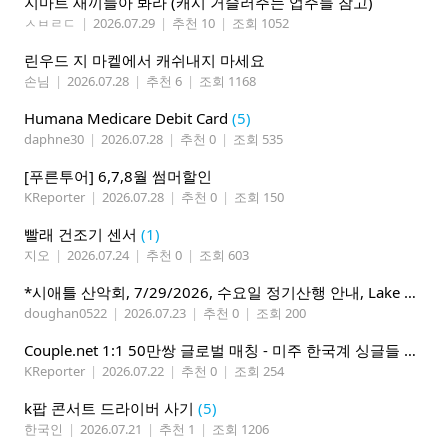
지마트 새끼들아 봐라 (캐시 거슬러주는 업주들 참고)
ㅅㅂㄹㄷ
|
2026.07.29
|
추천 10
|
조회 1052
린우드 지 마켙에서 캐쉬내지 마세요
손님
|
2026.07.28
|
추천 6
|
조회 1168
Humana Medicare Debit Card
(5)
daphne30
|
2026.07.28
|
추천 0
|
조회 535
[푸른투어] 6,7,8월 썸머할인
KReporter
|
2026.07.28
|
추천 0
|
조회 150
빨래 건조기 센서
(1)
지오
|
2026.07.24
|
추천 0
|
조회 603
*시애틀 산악회, 7/29/2026, 수요일 정기산행 안내, Lake 22*
doughan0522
|
2026.07.23
|
추천 0
|
조회 200
Couple.net 1:1 50만쌍 글로벌 매칭 - 미주 한국계 싱글들 모이세요
KReporter
|
2026.07.22
|
추천 0
|
조회 254
k팝 콘서트 드라이버 사기
(5)
한국인
|
2026.07.21
|
추천 1
|
조회 1206