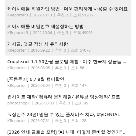
케이시애틀 회원가입 방법 - 더욱 편리하게 사용할 수 있어요
KReporter3
|
2022.10.13
|
추천 2
|
조회 51206
케이시애틀 비밀번호 재설정하는 방법
KReporter3
|
2022.10.04
|
추천 3
|
조회 49035
게시글, 댓글 작성 시 유의사항
KReporter
|
2016.09.22
|
추천 0
|
조회 51078
Couple.net 1:1 50만쌍 글로벌 매칭 - 미주 한국계 싱글들 모이세요
KReporter
|
2026.08.05
|
추천 0
|
조회 56
[푸른투어] 6,7,8월 썸머할인
KReporter
|
2026.08.04
|
추천 0
|
조회 147
웹사이트 제작/ 컴퓨터 문제해결/ 유튜브 영상제작/ 프로 사진촬영
photoshop1
|
2026.08.03
|
추천 0
|
조회 95
워싱턴주 23년! 믿을 수 있는 풀서비스 치과, btyDENTAL
KReporter
|
2026.07.31
|
추천 0
|
조회 128
[2026 연세 글로벌 포럼] “AI 시대, 어떻게 준비할 것인가” 8월 7-10일 벨뷰 개최