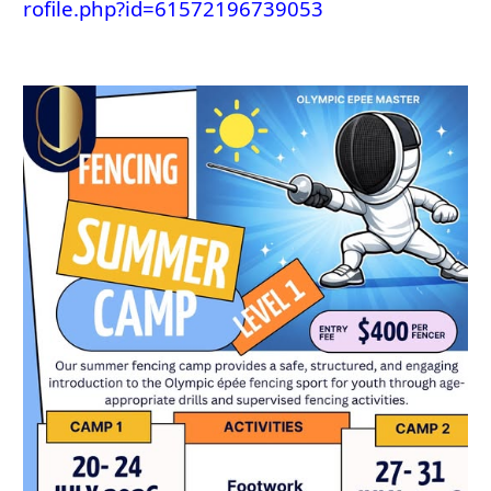
rofile.php?id=61572196739053