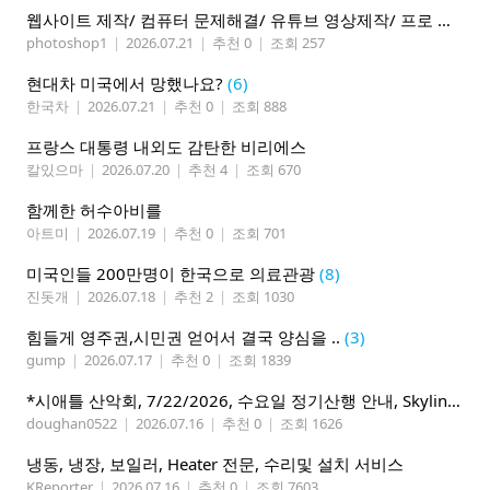
웹사이트 제작/ 컴퓨터 문제해결/ 유튜브 영상제작/ 프로 사진촬영
photoshop1
|
2026.07.21
|
추천 0
|
조회 257
현대차 미국에서 망했나요?
(6)
한국차
|
2026.07.21
|
추천 0
|
조회 888
프랑스 대통령 내외도 감탄한 비리에스
칼있으마
|
2026.07.20
|
추천 4
|
조회 670
함께한 허수아비를
아트미
|
2026.07.19
|
추천 0
|
조회 701
미국인들 200만명이 한국으로 의료관광
(8)
진돗개
|
2026.07.18
|
추천 2
|
조회 1030
힘들게 영주권,시민권 얻어서 결국 양심을 ..
(3)
gump
|
2026.07.17
|
추천 0
|
조회 1839
*시애틀 산악회, 7/22/2026, 수요일 정기산행 안내, Skyline Trail Loop(Mt. Rainier)*
doughan0522
|
2026.07.16
|
추천 0
|
조회 1626
냉동, 냉장, 보일러, Heater 전문, 수리및 설치 서비스
KReporter
|
2026.07.16
|
추천 0
|
조회 7603