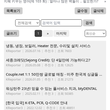
지혜 키우는 영어(제 103 회) : 얼마나 많은 벽돌이 .. 필요한가?
»
목록보기
글수정
글삭제
검색
글쓰기
1
»
마지막
냉동, 냉장, 보일러, Heater 전문, 수리및 설치 서비스
KReporter
|
2026.07.16
|
추천 0
|
조회 7603
세종크레딧(Sejong Credit): 단 4일만에 가능하다고?
KReporter
|
2026.05.08
|
추천 0
|
조회 12625
Couple.net 1:1 50만쌍 글로벌 매칭 - 미주 한국계 싱글들 모이세요
KReporter
|
2026.01.05
|
추천 1
|
조회 21273
워싱턴주 23년! 믿을 수 있는 풀서비스 치과, btyDENTAL
KReporter
|
2025.02.11
|
추천 3
|
조회 50385
[한국 입국] K-ETA, PCR, Q-CODE 안내
KReporter3
|
2022.12.02
|
추천 0
|
조회 48851