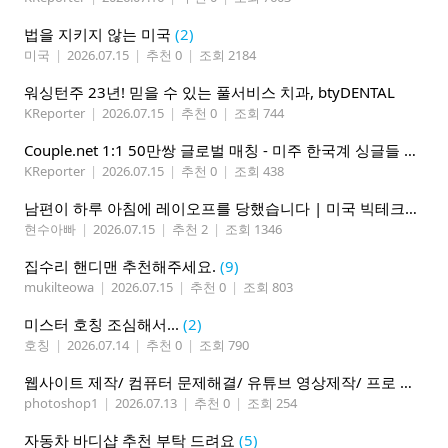
법을 지키지 않는 미국
(2)
미국
|
2026.07.15
|
추천 0
|
조회 2184
워싱턴주 23년! 믿을 수 있는 풀서비스 치과, btyDENTAL
KReporter
|
2026.07.15
|
추천 0
|
조회 744
Couple.net 1:1 50만쌍 글로벌 매칭 - 미주 한국계 싱글들 모이세요
KReporter
|
2026.07.15
|
추천 0
|
조회 438
남편이 하루 아침에 레이오프를 당했습니다 | 미국 빅테크의 현실
현수아빠
|
2026.07.15
|
추천 2
|
조회 1346
집수리 핸디맨 추천해주세요.
(9)
mukilteowa
|
2026.07.15
|
추천 0
|
조회 803
미스터 호칭 조심해서...
(2)
호칭
|
2026.07.14
|
추천 0
|
조회 790
웹사이트 제작/ 컴퓨터 문제해결/ 유튜브 영상제작/ 프로 사진촬영
photoshop1
|
2026.07.13
|
추천 0
|
조회 254
자동차 바디샵 추천 부탁 드려요
(5)