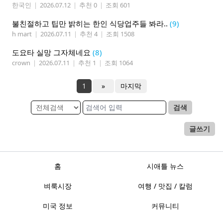
한국인
|
2026.07.12
|
추천 0
|
조회 601
불친절하고 팁만 밝히는 한인 식당업주들 봐라..
(9)
h mart
|
2026.07.11
|
추천 4
|
조회 1508
도요타 실망 그자체네요
(8)
crown
|
2026.07.11
|
추천 1
|
조회 1064
1
»
마지막
검색
글쓰기
홈
시애틀 뉴스
벼룩시장
여행 / 맛집 / 칼럼
미국 정보
커뮤니티