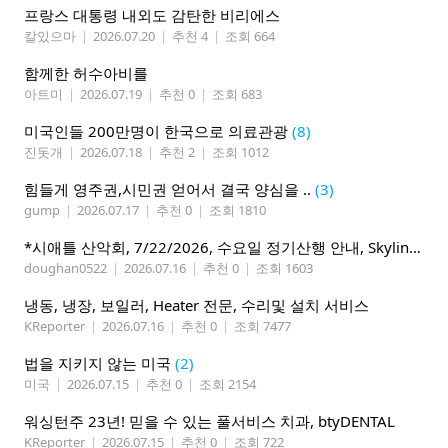
프랑스 대통령 내외도 감탄한 비리에스
칼있으마
|
2026.07.20
|
추천 4
|
조회 664
함께한 허수아비를
아트미
|
2026.07.19
|
추천 0
|
조회 683
미국인들 200만명이 한국으로 의료관광
(8)
진돗개
|
2026.07.18
|
추천 2
|
조회 1012
힘들게 영주권,시민권 얻어서 결국 양심을 ..
(3)
gump
|
2026.07.17
|
추천 0
|
조회 1810
*시애틀 산악회, 7/22/2026, 수요일 정기산행 안내, Skyline Trail Loop(Mt. Rainier)*
doughan0522
|
2026.07.16
|
추천 0
|
조회 1603
냉동, 냉장, 보일러, Heater 전문, 수리및 설치 서비스
KReporter
|
2026.07.16
|
추천 0
|
조회 7477
법을 지키지 않는 미국
(2)
미국
|
2026.07.15
|
추천 0
|
조회 2154
워싱턴주 23년! 믿을 수 있는 풀서비스 치과, btyDENTAL
KReporter
|
2026.07.15
|
추천 0
|
조회 722