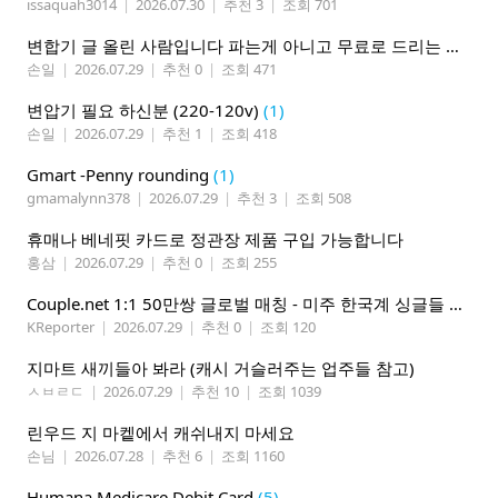
issaquah3014
|
2026.07.30
|
추천 3
|
조회 701
변합기 글 올린 사람입니다 파는게 아니고 무료로 드리는 겁니다 필요하신분 연락처 남겨주시면 됩니다
손일
|
2026.07.29
|
추천 0
|
조회 471
변압기 필요 하신분 (220-120v)
(1)
손일
|
2026.07.29
|
추천 1
|
조회 418
Gmart -Penny rounding
(1)
gmamalynn378
|
2026.07.29
|
추천 3
|
조회 508
휴매나 베네핏 카드로 정관장 제품 구입 가능합니다
홍삼
|
2026.07.29
|
추천 0
|
조회 255
Couple.net 1:1 50만쌍 글로벌 매칭 - 미주 한국계 싱글들 모이세요
KReporter
|
2026.07.29
|
추천 0
|
조회 120
지마트 새끼들아 봐라 (캐시 거슬러주는 업주들 참고)
ㅅㅂㄹㄷ
|
2026.07.29
|
추천 10
|
조회 1039
린우드 지 마켙에서 캐쉬내지 마세요
손님
|
2026.07.28
|
추천 6
|
조회 1160
Humana Medicare Debit Card
(5)