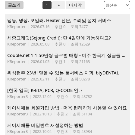
글쓰기
1
»
마지막
냉동, 냉장, 보일러, Heater 전문, 수리및 설치 서비스
KReporter
|
2026.07.16
|
추천 0
|
조회 7477
세종크레딧(Sejong Credit): 단 4일만에 가능하다고?
KReporter
|
2026.05.08
|
추천 0
|
조회 12529
Couple.net 1:1 50만쌍 글로벌 매칭 - 미주 한국계 싱글들 모이세요
KReporter
|
2026.01.05
|
추천 1
|
조회 21163
워싱턴주 23년! 믿을 수 있는 풀서비스 치과, btyDENTAL
KReporter
|
2025.02.11
|
추천 3
|
조회 50278
[한국 입국] K-ETA, PCR, Q-CODE 안내
KReporter3
|
2022.12.02
|
추천 0
|
조회 48782
케이시애틀 회원가입 방법 - 더욱 편리하게 사용할 수 있어요
KReporter3
|
2022.10.13
|
추천 2
|
조회 51104
케이시애틀 비밀번호 재설정하는 방법
KReporter3
|
2022.10.04
|
추천 3
|
조회 48934