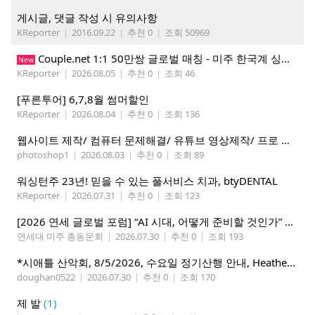
게시글, 댓글 작성 시 유의사항
KReporter
|
2016.09.22
|
추천 0
|
조회 50969
Couple.net 1:1 50만쌍 글로벌 매칭 - 미주 한국계 싱글들 모이세요
New
KReporter
|
2026.08.05
|
추천 0
|
조회 46
[푸른투어] 6,7,8월 썸머할인
KReporter
|
2026.08.04
|
추천 0
|
조회 136
웹사이트 제작/ 컴퓨터 문제해결/ 유튜브 영상제작/ 프로 사진촬영
photoshop1
|
2026.08.03
|
추천 0
|
조회 89
워싱턴주 23년! 믿을 수 있는 풀서비스 치과, btyDENTAL
KReporter
|
2026.07.31
|
추천 0
|
조회 123
[2026 연세 글로벌 포럼] “AI 시대, 어떻게 준비할 것인가” 8월 7-10일 벨뷰 개최
연세대 미주 총동문회
|
2026.07.30
|
추천 0
|
조회 193
*시애틀 산악회, 8/5/2026, 수요일 정기산행 안내, Heather Lake*
doughan0522
|
2026.07.30
|
추천 0
|
조회 170
제 발
(1)