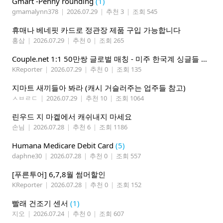
Gmart -Penny rounding
(1)
gmamalynn378
|
2026.07.29
|
추천 3
|
조회 545
휴매나 베네핏 카드로 정관장 제품 구입 가능합니다
홍삼
|
2026.07.29
|
추천 0
|
조회 265
Couple.net 1:1 50만쌍 글로벌 매칭 - 미주 한국계 싱글들 모이세요
KReporter
|
2026.07.29
|
추천 0
|
조회 135
지마트 새끼들아 봐라 (캐시 거슬러주는 업주들 참고)
ㅅㅂㄹㄷ
|
2026.07.29
|
추천 10
|
조회 1064
린우드 지 마켙에서 캐쉬내지 마세요
손님
|
2026.07.28
|
추천 6
|
조회 1186
Humana Medicare Debit Card
(5)
daphne30
|
2026.07.28
|
추천 0
|
조회 557
[푸른투어] 6,7,8월 썸머할인
KReporter
|
2026.07.28
|
추천 0
|
조회 152
빨래 건조기 센서
(1)
지오
|
2026.07.24
|
추천 0
|
조회 607