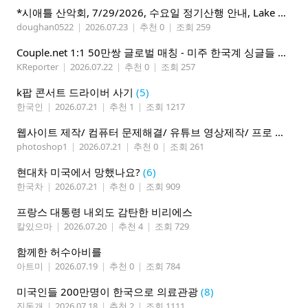
*시애틀 산악회, 7/29/2026, 수요일 정기산행 안내, Lake 22*
doughan0522
|
2026.07.23
|
추천 0
|
조회 259
Couple.net 1:1 50만쌍 글로벌 매칭 - 미주 한국계 싱글들 모이세요
KReporter
|
2026.07.22
|
추천 0
|
조회 257
k팝 콘서트 드라이버 사기
(5)
한국인
|
2026.07.21
|
추천 1
|
조회 1217
웹사이트 제작/ 컴퓨터 문제해결/ 유튜브 영상제작/ 프로 사진촬영
photoshop1
|
2026.07.21
|
추천 0
|
조회 261
현대차 미국에서 망했나요?
(6)
한국차
|
2026.07.21
|
추천 0
|
조회 909
프랑스 대통령 내외도 감탄한 비리에스
칼있으마
|
2026.07.20
|
추천 4
|
조회 729
함께한 허수아비를
아트미
|
2026.07.19
|
추천 0
|
조회 784
미국인들 200만명이 한국으로 의료관광
(8)
진돗개
|
2026.07.18
|
추천 2
|
조회 1111