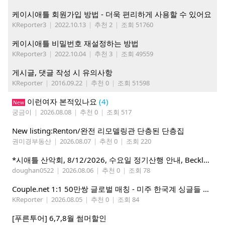
케이시애틀 회원가입 방법 - 더욱 편리하게 사용할 수 있어요
KReporter3
|
2022.10.13
|
추천 2
|
조회 51760
케이시애틀 비밀번호 재설정하는 방법
KReporter3
|
2022.10.04
|
추천 3
|
조회 49559
게시글, 댓글 작성 시 유의사항
KReporter
|
2016.09.22
|
추천 0
|
조회 51598
이런여자 본적있나요
(4)
New
궁금이
|
2026.08.08
|
추천 0
|
조회 517
New listing:Renton/완전 리모델링관 단층된 단층집
권미경부동산
|
2026.08.07
|
추천 0
|
조회 220
*시애틀 산악회, 8/12/2026, 수요일 정기산행 안내, Beckler Peak*
doughan0522
|
2026.08.06
|
추천 0
|
조회 78
Couple.net 1:1 50만쌍 글로벌 매칭 - 미주 한국계 싱글들 모이세요
KReporter
|
2026.08.05
|
추천 0
|
조회 84
[푸른투어] 6,7,8월 썸머할인