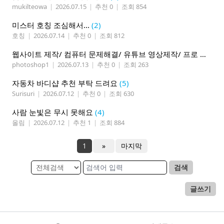
mukilteowa
|
2026.07.15
|
추천 0
|
조회 854
미스터 호칭 조심해서...
(2)
호칭
|
2026.07.14
|
추천 0
|
조회 812
웹사이트 제작/ 컴퓨터 문제해결/ 유튜브 영상제작/ 프로 사진촬영
photoshop1
|
2026.07.13
|
추천 0
|
조회 263
자동차 바디샵 추천 부탁 드려요
(5)
Surisuri
|
2026.07.12
|
추천 0
|
조회 630
사람 눈빛은 무시 못해요
(4)
올림
|
2026.07.12
|
추천 1
|
조회 884
1
»
마지막
검색
글쓰기