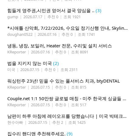
힘들게 영주권,시민권 얻어서 결국 양심을 ..
(3)
gump
|
2026.07.17
|
추천 0
|
조회 1921
*시애틀 산악회, 7/22/2026, 수요일 정기산행 안내, Skyline Trail Loop(Mt. Rainier)*
doughan0522
|
2026.07.16
|
추천 0
|
조회 1741
냉동, 냉장, 보일러, Heater 전문, 수리및 설치 서비스
KReporter
|
2026.07.16
|
추천 0
|
조회 8091
법을 지키지 않는 미국
(2)
미국
|
2026.07.15
|
추천 0
|
조회 2311
워싱턴주 23년! 믿을 수 있는 풀서비스 치과, btyDENTAL
KReporter
|
2026.07.15
|
추천 0
|
조회 815
Couple.net 1:1 50만쌍 글로벌 매칭 - 미주 한국계 싱글들 모이세요
KReporter
|
2026.07.15
|
추천 0
|
조회 517
남편이 하루 아침에 레이오프를 당했습니다 | 미국 빅테크의 현실
현수아빠
|
2026.07.15
|
추천 2
|
조회 1425
집수리 핸디맨 추천해주세요.
(9)