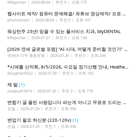
KReporter
|
2026.08.04
|
추천 0
|
조회 175
웹사이트 제작/ 컴퓨터 문제해결/ 유튜브 영상제작/ 프로 사진촬영
photoshop1
|
2026.08.03
|
추천 0
|
조회 107
워싱턴주 23년! 믿을 수 있는 풀서비스 치과, btyDENTAL
KReporter
|
2026.07.31
|
추천 0
|
조회 138
[2026 연세 글로벌 포럼] “AI 시대, 어떻게 준비할 것인가” 8월 7-10일 벨뷰 개최
연세대 미주 총동문회
|
2026.07.30
|
추천 0
|
조회 246
*시애틀 산악회, 8/5/2026, 수요일 정기산행 안내, Heather Lake*
doughan0522
|
2026.07.30
|
추천 0
|
조회 182
제 발
(1)
issaquah3014
|
2026.07.30
|
추천 3
|
조회 776
변합기 글 올린 사람입니다 파는게 아니고 무료로 드리는 겁니다 필요하신분 연락처 남겨주시면 됩니다
손일
|
2026.07.29
|
추천 0
|
조회 500
변압기 필요 하신분 (220-120v)
(1)
손일
|
2026.07.29
|
추천 1
|
조회 430