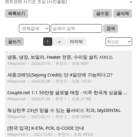
렌트관련 사기꾼 조심 (사진올림)
»
목록보기
글수정
글삭제
검색
글쓰기
1
»
마지막
냉동, 냉장, 보일러, Heater 전문, 수리및 설치 서비스
KReporter
|
2026.07.16
|
추천 0
|
조회 8091
세종크레딧(Sejong Credit): 단 4일만에 가능하다고?
KReporter
|
2026.05.08
|
추천 0
|
조회 13133
Couple.net 1:1 50만쌍 글로벌 매칭 - 미주 한국계 싱글들 모이세요
KReporter
|
2026.01.05
|
추천 1
|
조회 21788
워싱턴주 23년! 믿을 수 있는 풀서비스 치과, btyDENTAL
KReporter
|
2025.02.11
|
추천 3
|
조회 50985
[한국 입국] K-ETA, PCR, Q-CODE 안내
KReporter3
|
2022.12.02
|
추천 0
|
조회 49322