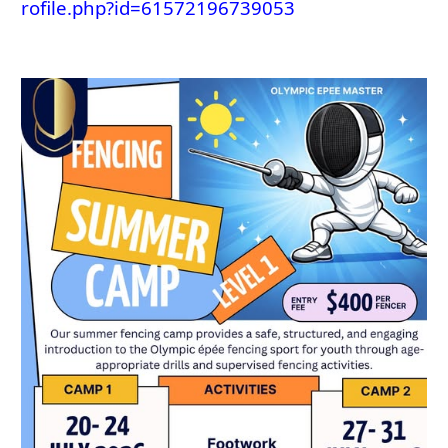
rofile.php?id=61572196739053