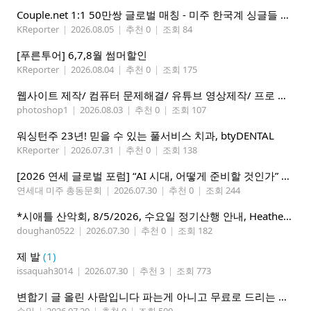
Couple.net 1:1 50만쌍 글로벌 매칭 - 미주 한국계 싱글들 모이세요
KReporter
|
2026.08.05
|
추천 0
|
조회 84
[푸른투어] 6,7,8월 썸머할인
KReporter
|
2026.08.04
|
추천 0
|
조회 175
웹사이트 제작/ 컴퓨터 문제해결/ 유튜브 영상제작/ 프로 사진촬영
photoshop1
|
2026.08.03
|
추천 0
|
조회 107
워싱턴주 23년! 믿을 수 있는 풀서비스 치과, btyDENTAL
KReporter
|
2026.07.31
|
추천 0
|
조회 138
[2026 연세 글로벌 포럼] “AI 시대, 어떻게 준비할 것인가” 8월 7-10일 벨뷰 개최
연세대 미주 총동문회
|
2026.07.30
|
추천 0
|
조회 244
*시애틀 산악회, 8/5/2026, 수요일 정기산행 안내, Heather Lake*
doughan0522
|
2026.07.30
|
추천 0
|
조회 182
제 발
(1)
issaquah3014
|
2026.07.30
|
추천 3
|
조회 773
변합기 글 올린 사람입니다 파는게 아니고 무료로 드리는 겁니다 필요하신분 연락처 남겨주시면 됩니다
손일
|
2026.07.29
|
추천 0
|
조회 500