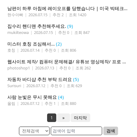
남편이 하루 아침에 레이오프를 당했습니다 | 미국 빅테크의 현실
현수아빠
|
2026.07.15
|
추천 2
|
조회 1420
집수리 핸디맨 추천해주세요.
(9)
mukilteowa
|
2026.07.15
|
추천 0
|
조회 847
미스터 호칭 조심해서...
(2)
호칭
|
2026.07.14
|
추천 0
|
조회 806
웹사이트 제작/ 컴퓨터 문제해결/ 유튜브 영상제작/ 프로 사진촬영
photoshop1
|
2026.07.13
|
추천 0
|
조회 262
자동차 바디샵 추천 부탁 드려요
(5)
Surisuri
|
2026.07.12
|
추천 0
|
조회 629
사람 눈빛은 무시 못해요
(4)
올림
|
2026.07.12
|
추천 1
|
조회 880
1
»
마지막
검색