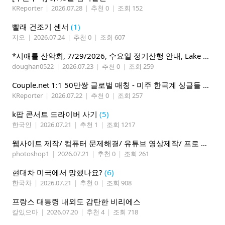
KReporter
|
2026.07.28
|
추천 0
|
조회 152
빨래 건조기 센서
(1)
지오
|
2026.07.24
|
추천 0
|
조회 607
*시애틀 산악회, 7/29/2026, 수요일 정기산행 안내, Lake 22*
doughan0522
|
2026.07.23
|
추천 0
|
조회 259
Couple.net 1:1 50만쌍 글로벌 매칭 - 미주 한국계 싱글들 모이세요
KReporter
|
2026.07.22
|
추천 0
|
조회 257
k팝 콘서트 드라이버 사기
(5)
한국인
|
2026.07.21
|
추천 1
|
조회 1217
웹사이트 제작/ 컴퓨터 문제해결/ 유튜브 영상제작/ 프로 사진촬영
photoshop1
|
2026.07.21
|
추천 0
|
조회 261
현대차 미국에서 망했나요?
(6)
한국차
|
2026.07.21
|
추천 0
|
조회 908
프랑스 대통령 내외도 감탄한 비리에스
칼있으마
|
2026.07.20
|
추천 4
|
조회 718