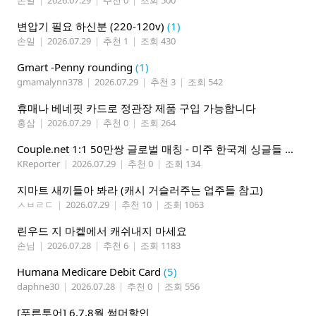
변압기 필요 하신분 (220-120v)
(1)
손일
|
2026.07.29
|
추천 1
|
조회 430
Gmart -Penny rounding
(1)
gmamalynn378
|
2026.07.29
|
추천 3
|
조회 542
휴매나 베네핏 카드로 정관장 제품 구입 가능합니다
홍삼
|
2026.07.29
|
추천 0
|
조회 264
Couple.net 1:1 50만쌍 글로벌 매칭 - 미주 한국계 싱글들 모이세요
KReporter
|
2026.07.29
|
추천 0
|
조회 134
지마트 새끼들아 봐라 (캐시 거슬러주는 업주들 참고)
ㅅㅂㄹㄷ
|
2026.07.29
|
추천 10
|
조회 1063
린우드 지 마켙에서 캐쉬내지 마세요
손님
|
2026.07.28
|
추천 6
|
조회 1183
Humana Medicare Debit Card
(5)
daphne30
|
2026.07.28
|
추천 0
|
조회 556
[푸른투어] 6,7,8월 썸머할인