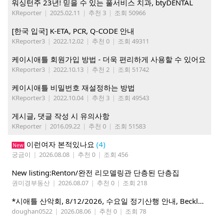
워싱턴주 23년! 믿을 수 있는 풀서비스 치과, btyDENTAL
KReporter
|
2025.02.11
|
추천 3
|
조회 50966
[한국 입국] K-ETA, PCR, Q-CODE 안내
KReporter3
|
2022.12.02
|
추천 0
|
조회 49311
케이시애틀 회원가입 방법 - 더욱 편리하게 사용할 수 있어요
KReporter3
|
2022.10.13
|
추천 2
|
조회 51742
케이시애틀 비밀번호 재설정하는 방법
KReporter3
|
2022.10.04
|
추천 3
|
조회 49543
게시글, 댓글 작성 시 유의사항
KReporter
|
2016.09.22
|
추천 0
|
조회 51583
이런여자 본적있나요
(4)
New
궁금이
|
2026.08.08
|
추천 0
|
조회 456
New listing:Renton/완전 리모델링관 단층된 단층집
권미경부동산
|
2026.08.07
|
추천 0
|
조회 218
*시애틀 산악회, 8/12/2026, 수요일 정기산행 안내, Beckler Peak*
doughan0522
|
2026.08.06
|
추천 0
|
조회 78