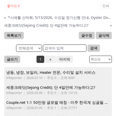
좋아요
0
인쇄
«
*시애틀 산악회, 5/13/2026, 수요일 정기산행 안내, Oyster Dome*
세종크레딧(Sejong Credit): 단 4일만에 가능하다고?
»
목록보기
글수정
글삭제
검색
글쓰기
1
»
마지막
냉동, 냉장, 보일러, Heater 전문, 수리및 설치 서비스
KReporter
|
2026.07.16
|
추천 0
|
조회 8081
세종크레딧(Sejong Credit): 단 4일만에 가능하다고?
KReporter
|
2026.05.08
|
추천 0
|
조회 13116
Couple.net 1:1 50만쌍 글로벌 매칭 - 미주 한국계 싱글들 모이세요
KReporter
|
2026.01.05
|
추천 1
|
조회 21771