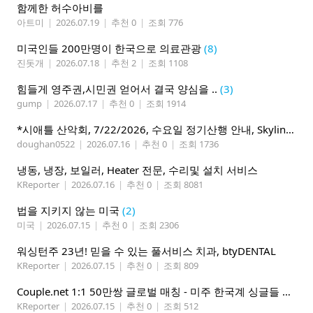
함께한 허수아비를
아트미
|
2026.07.19
|
추천 0
|
조회 776
미국인들 200만명이 한국으로 의료관광
(8)
진돗개
|
2026.07.18
|
추천 2
|
조회 1108
힘들게 영주권,시민권 얻어서 결국 양심을 ..
(3)
gump
|
2026.07.17
|
추천 0
|
조회 1914
*시애틀 산악회, 7/22/2026, 수요일 정기산행 안내, Skyline Trail Loop(Mt. Rainier)*
doughan0522
|
2026.07.16
|
추천 0
|
조회 1736
냉동, 냉장, 보일러, Heater 전문, 수리및 설치 서비스
KReporter
|
2026.07.16
|
추천 0
|
조회 8081
법을 지키지 않는 미국
(2)
미국
|
2026.07.15
|
추천 0
|
조회 2306
워싱턴주 23년! 믿을 수 있는 풀서비스 치과, btyDENTAL
KReporter
|
2026.07.15
|
추천 0
|
조회 809
Couple.net 1:1 50만쌍 글로벌 매칭 - 미주 한국계 싱글들 모이세요
KReporter
|
2026.07.15
|
추천 0
|
조회 512