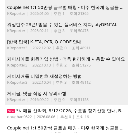
Couple.net 1:1 50만쌍 글로벌 매칭 - 미주 한국계 싱글들 모이세요
KReporter
|
2026.01.05
|
추천 1
|
조회 21365
워싱턴주 23년! 믿을 수 있는 풀서비스 치과, btyDENTAL
KReporter
|
2025.02.11
|
추천 3
|
조회 50475
[한국 입국] K-ETA, PCR, Q-CODE 안내
KReporter3
|
2022.12.02
|
추천 0
|
조회 48911
케이시애틀 회원가입 방법 - 더욱 편리하게 사용할 수 있어요
KReporter3
|
2022.10.13
|
추천 2
|
조회 51275
케이시애틀 비밀번호 재설정하는 방법
KReporter3
|
2022.10.04
|
추천 3
|
조회 49112
게시글, 댓글 작성 시 유의사항
KReporter
|
2016.09.22
|
추천 0
|
조회 51158
*시애틀 산악회, 8/12/2026, 수요일 정기산행 안내, Beckler Peak*
New
doughan0522
|
2026.08.06
|
추천 0
|
조회 16
Couple.net 1:1 50만쌍 글로벌 매칭 - 미주 한국계 싱글들 모이세요