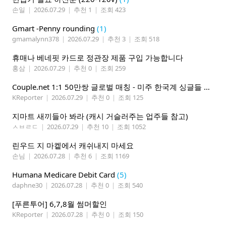
손일
|
2026.07.29
|
추천 1
|
조회 423
Gmart -Penny rounding
(1)
gmamalynn378
|
2026.07.29
|
추천 3
|
조회 518
휴매나 베네핏 카드로 정관장 제품 구입 가능합니다
홍삼
|
2026.07.29
|
추천 0
|
조회 259
Couple.net 1:1 50만쌍 글로벌 매칭 - 미주 한국계 싱글들 모이세요
KReporter
|
2026.07.29
|
추천 0
|
조회 125
지마트 새끼들아 봐라 (캐시 거슬러주는 업주들 참고)
ㅅㅂㄹㄷ
|
2026.07.29
|
추천 10
|
조회 1052
린우드 지 마켙에서 캐쉬내지 마세요
손님
|
2026.07.28
|
추천 6
|
조회 1169
Humana Medicare Debit Card
(5)
daphne30
|
2026.07.28
|
추천 0
|
조회 540
[푸른투어] 6,7,8월 썸머할인
KReporter
|
2026.07.28
|
추천 0
|
조회 150