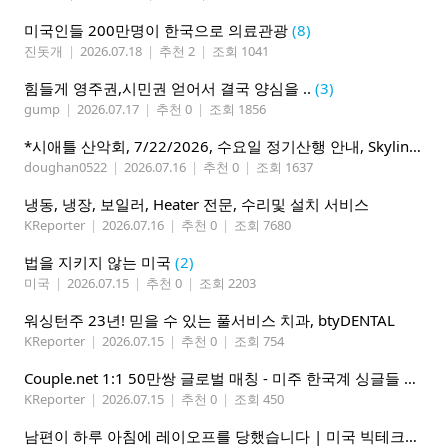
미국인들 200만명이 한국으로 의료관광
(8)
진돗개
|
2026.07.18
|
추천 2
|
조회 1041
힘들게 영주권,시민권 얻어서 결국 양심을 ..
(3)
gump
|
2026.07.17
|
추천 0
|
조회 1856
*시애틀 산악회, 7/22/2026, 수요일 정기산행 안내, Skyline Trail Loop(Mt. Rainier)*
doughan0522
|
2026.07.16
|
추천 0
|
조회 1637
냉동, 냉장, 보일러, Heater 전문, 수리및 설치 서비스
KReporter
|
2026.07.16
|
추천 0
|
조회 7680
법을 지키지 않는 미국
(2)
미국
|
2026.07.15
|
추천 0
|
조회 2203
워싱턴주 23년! 믿을 수 있는 풀서비스 치과, btyDENTAL
KReporter
|
2026.07.15
|
추천 0
|
조회 754
Couple.net 1:1 50만쌍 글로벌 매칭 - 미주 한국계 싱글들 모이세요
KReporter
|
2026.07.15
|
추천 0
|
조회 450
남편이 하루 아침에 레이오프를 당했습니다 | 미국 빅테크의 현실