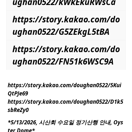
ughan0522/kWkEkuRWsCa
https://story.kakao.com/do
ughan0522/G5ZEkgL5tBA
https://story.kakao.com/do
ughan0522/FN51k6WSC9A
https://story.kakao.com/doughan0522/5Kui
QtPJe69
https://story.kakao.com/doughan0522/D1k5
sbReZy0
*5/13/2026, 시산회 수요일 정기산행 안내, Oys
ter Dome*