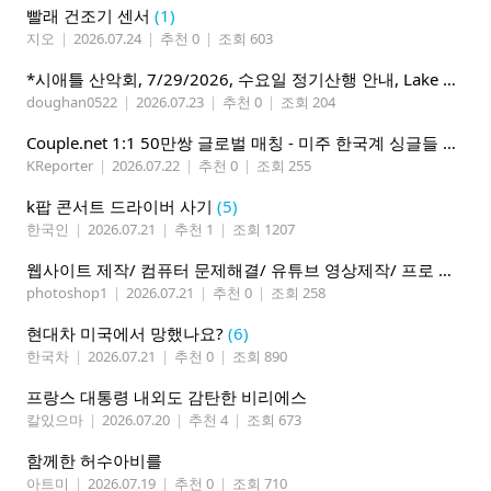
빨래 건조기 센서
(1)
지오
|
2026.07.24
|
추천 0
|
조회 603
*시애틀 산악회, 7/29/2026, 수요일 정기산행 안내, Lake 22*
doughan0522
|
2026.07.23
|
추천 0
|
조회 204
Couple.net 1:1 50만쌍 글로벌 매칭 - 미주 한국계 싱글들 모이세요
KReporter
|
2026.07.22
|
추천 0
|
조회 255
k팝 콘서트 드라이버 사기
(5)
한국인
|
2026.07.21
|
추천 1
|
조회 1207
웹사이트 제작/ 컴퓨터 문제해결/ 유튜브 영상제작/ 프로 사진촬영
photoshop1
|
2026.07.21
|
추천 0
|
조회 258
현대차 미국에서 망했나요?
(6)
한국차
|
2026.07.21
|
추천 0
|
조회 890
프랑스 대통령 내외도 감탄한 비리에스
칼있으마
|
2026.07.20
|
추천 4
|
조회 673
함께한 허수아비를
아트미
|
2026.07.19
|
추천 0
|
조회 710