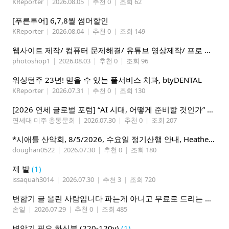
KReporter
|
2026.08.05
|
추천 0
|
조회 62
[푸른투어] 6,7,8월 썸머할인
KReporter
|
2026.08.04
|
추천 0
|
조회 149
웹사이트 제작/ 컴퓨터 문제해결/ 유튜브 영상제작/ 프로 사진촬영
photoshop1
|
2026.08.03
|
추천 0
|
조회 96
워싱턴주 23년! 믿을 수 있는 풀서비스 치과, btyDENTAL
KReporter
|
2026.07.31
|
추천 0
|
조회 130
[2026 연세 글로벌 포럼] “AI 시대, 어떻게 준비할 것인가” 8월 7-10일 벨뷰 개최
연세대 미주 총동문회
|
2026.07.30
|
추천 0
|
조회 207
*시애틀 산악회, 8/5/2026, 수요일 정기산행 안내, Heather Lake*
doughan0522
|
2026.07.30
|
추천 0
|
조회 180
제 발
(1)
issaquah3014
|
2026.07.30
|
추천 3
|
조회 720
변합기 글 올린 사람입니다 파는게 아니고 무료로 드리는 겁니다 필요하신분 연락처 남겨주시면 됩니다
손일
|
2026.07.29
|
추천 0
|
조회 485
변압기 필요 하신분 (220-120v)
(1)