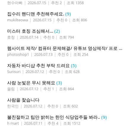
현수아빠
|
2026.07.15
|
추천 2
|
조회 1358
집수리 핸디맨 추천해주세요.
(9)
mukilteowa
|
2026.07.15
|
추천 0
|
조회 806
미스터 호칭 조심해서...
(2)
호칭
|
2026.07.14
|
추천 0
|
조회 794
웹사이트 제작/ 컴퓨터 문제해결/ 유튜브 영상제작/ 프로 사진촬영
photoshop1
|
2026.07.13
|
추천 0
|
조회 254
자동차 바디샵 추천 부탁 드려요
(5)
Surisuri
|
2026.07.12
|
추천 0
|
조회 628
사람 눈빛은 무시 못해요
(3)
올림
|
2026.07.12
|
추천 1
|
조회 864
사람을 찿습니다
한국인
|
2026.07.12
|
추천 0
|
조회 602
불친절하고 팁만 밝히는 한인 식당업주들 봐라..
(9)
h mart
|
2026.07.11
|
추천 4
|
조회 1512