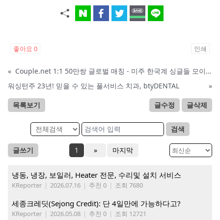
좋아요
0
인쇄
«
Couple.net 1:1 50만쌍 글로벌 매칭 - 미주 한국계 싱글들 모이세요
워싱턴주 23년! 믿을 수 있는 풀서비스 치과, btyDENTAL
»
목록보기
글수정
글삭제
검색
글쓰기
1
»
마지막
냉동, 냉장, 보일러, Heater 전문, 수리및 설치 서비스
KReporter
|
2026.07.16
|
추천 0
|
조회 7680
세종크레딧(Sejong Credit): 단 4일만에 가능하다고?
KReporter
|
2026.05.08
|
추천 0
|
조회 12721