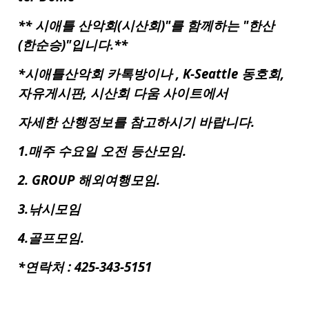
**
시애틀
산악회(시산회)"를 함께하는 "한산
(한순승)"입니다.**
*시애틀산악회 카톡방이나 , K-Seattle 동호회,
자유게시판, 시산회 다움 사이트에서
자세한 산행정보를 참고하시기 바랍니다.
1.매주 수요일 오전 등산모임.
2. GROUP 해외여행모임.
3.낚시모임
4.골프모임.
*연락처 : 425-343-5151