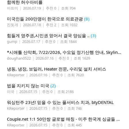
함께한 허수아비를
아트미
|
2026.07.19
|
추천 0
|
조회 704
미국인들 200만명이 한국으로 의료관광
(8)
진돗개
|
2026.07.18
|
추천 2
|
조회 1032
힘들게 영주권,시민권 얻어서 결국 양심을 ..
(3)
gump
|
2026.07.17
|
추천 0
|
조회 1844
*시애틀 산악회, 7/22/2026, 수요일 정기산행 안내, Skyline Trail Loop(Mt. Rainier)*
doughan0522
|
2026.07.16
|
추천 0
|
조회 1629
냉동, 냉장, 보일러, Heater 전문, 수리및 설치 서비스
KReporter
|
2026.07.16
|
추천 0
|
조회 7620
법을 지키지 않는 미국
(2)
미국
|
2026.07.15
|
추천 0
|
조회 2186
워싱턴주 23년! 믿을 수 있는 풀서비스 치과, btyDENTAL
KReporter
|
2026.07.15
|
추천 0
|
조회 746
Couple.net 1:1 50만쌍 글로벌 매칭 - 미주 한국계 싱글들 모이세요
KReporter
|
2026.07.15
|
추천 0
|
조회 445