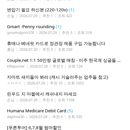
변압기 필요 하신분 (220-120v)
(1)
손일
|
2026.07.29
|
추천 1
|
조회 422
Gmart -Penny rounding
(1)
gmamalynn378
|
2026.07.29
|
추천 3
|
조회 518
휴매나 베네핏 카드로 정관장 제품 구입 가능합니다
홍삼
|
2026.07.29
|
추천 0
|
조회 259
Couple.net 1:1 50만쌍 글로벌 매칭 - 미주 한국계 싱글들 모이세요
KReporter
|
2026.07.29
|
추천 0
|
조회 124
지마트 새끼들아 봐라 (캐시 거슬러주는 업주들 참고)
ㅅㅂㄹㄷ
|
2026.07.29
|
추천 10
|
조회 1052
린우드 지 마켙에서 캐쉬내지 마세요
손님
|
2026.07.28
|
추천 6
|
조회 1168
Humana Medicare Debit Card
(5)
daphne30
|
2026.07.28
|
추천 0
|
조회 535
[푸른투어] 6,7,8월 썸머할인