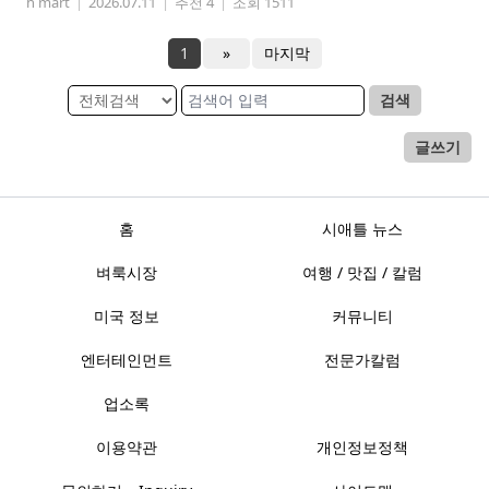
h mart
|
2026.07.11
|
추천 4
|
조회 1511
1
»
마지막
검색
글쓰기
홈
시애틀 뉴스
벼룩시장
여행 / 맛집 / 칼럼
미국 정보
커뮤니티
엔터테인먼트
전문가칼럼
업소록
이용약관
개인정보정책