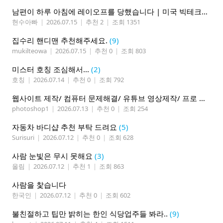
남편이 하루 아침에 레이오프를 당했습니다 | 미국 빅테크의 현실
현수아빠
|
2026.07.15
|
추천 2
|
조회 1351
집수리 핸디맨 추천해주세요.
(9)
mukilteowa
|
2026.07.15
|
추천 0
|
조회 803
미스터 호칭 조심해서...
(2)
호칭
|
2026.07.14
|
추천 0
|
조회 792
웹사이트 제작/ 컴퓨터 문제해결/ 유튜브 영상제작/ 프로 사진촬영
photoshop1
|
2026.07.13
|
추천 0
|
조회 254
자동차 바디샵 추천 부탁 드려요
(5)
Surisuri
|
2026.07.12
|
추천 0
|
조회 628
사람 눈빛은 무시 못해요
(3)
올림
|
2026.07.12
|
추천 1
|
조회 863
사람을 찿습니다
한국인
|
2026.07.12
|
추천 0
|
조회 602
불친절하고 팁만 밝히는 한인 식당업주들 봐라..
(9)