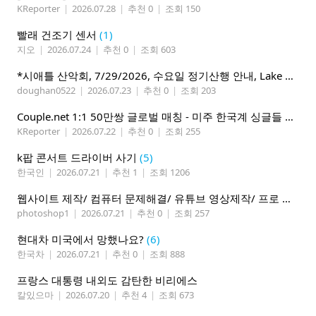
KReporter
|
2026.07.28
|
추천 0
|
조회 150
빨래 건조기 센서
(1)
지오
|
2026.07.24
|
추천 0
|
조회 603
*시애틀 산악회, 7/29/2026, 수요일 정기산행 안내, Lake 22*
doughan0522
|
2026.07.23
|
추천 0
|
조회 203
Couple.net 1:1 50만쌍 글로벌 매칭 - 미주 한국계 싱글들 모이세요
KReporter
|
2026.07.22
|
추천 0
|
조회 255
k팝 콘서트 드라이버 사기
(5)
한국인
|
2026.07.21
|
추천 1
|
조회 1206
웹사이트 제작/ 컴퓨터 문제해결/ 유튜브 영상제작/ 프로 사진촬영
photoshop1
|
2026.07.21
|
추천 0
|
조회 257
현대차 미국에서 망했나요?
(6)
한국차
|
2026.07.21
|
추천 0
|
조회 888
프랑스 대통령 내외도 감탄한 비리에스
칼있으마
|
2026.07.20
|
추천 4
|
조회 673