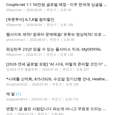
Couple.net 1:1 50만쌍 글로벌 매칭 - 미주 한국계 싱글들 모이세요
KReporter
|
2026.08.05
|
추천 0
|
조회 58
[푸른투어] 6,7,8월 썸머할인
KReporter
|
2026.08.04
|
추천 0
|
조회 148
웹사이트 제작/ 컴퓨터 문제해결/ 유튜브 영상제작/ 프로 사진촬영
photoshop1
|
2026.08.03
|
추천 0
|
조회 95
워싱턴주 23년! 믿을 수 있는 풀서비스 치과, btyDENTAL
KReporter
|
2026.07.31
|
추천 0
|
조회 128
[2026 연세 글로벌 포럼] “AI 시대, 어떻게 준비할 것인가” 8월 7-10일 벨뷰 개최
연세대 미주 총동문회
|
2026.07.30
|
추천 0
|
조회 207
*시애틀 산악회, 8/5/2026, 수요일 정기산행 안내, Heather Lake*
doughan0522
|
2026.07.30
|
추천 0
|
조회 180
제 발
(1)
issaquah3014
|
2026.07.30
|
추천 3
|
조회 718
변합기 글 올린 사람입니다 파는게 아니고 무료로 드리는 겁니다 필요하신분 연락처 남겨주시면 됩니다
손일
|
2026.07.29
|
추천 0
|
조회 481