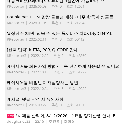
세종크레딧(Sejong Credit): 단 4일만에 가능하다고?
KReporter
|
2026.05.08
|
추천 0
|
조회 12651
Couple.net 1:1 50만쌍 글로벌 매칭 - 미주 한국계 싱글들 모이세요
KReporter
|
2026.01.05
|
추천 1
|
조회 21294
워싱턴주 23년! 믿을 수 있는 풀서비스 치과, btyDENTAL
KReporter
|
2025.02.11
|
추천 3
|
조회 50412
[한국 입국] K-ETA, PCR, Q-CODE 안내
KReporter3
|
2022.12.02
|
추천 0
|
조회 48860
케이시애틀 회원가입 방법 - 더욱 편리하게 사용할 수 있어요
KReporter3
|
2022.10.13
|
추천 2
|
조회 51227
케이시애틀 비밀번호 재설정하는 방법
KReporter3
|
2022.10.04
|
추천 3
|
조회 49052
게시글, 댓글 작성 시 유의사항
KReporter
|
2016.09.22
|
추천 0
|
조회 51101
*시애틀 산악회, 8/12/2026, 수요일 정기산행 안내, Beckler Peak*
New
doughan0522
|
23:15
|
추천 0
|
조회 5