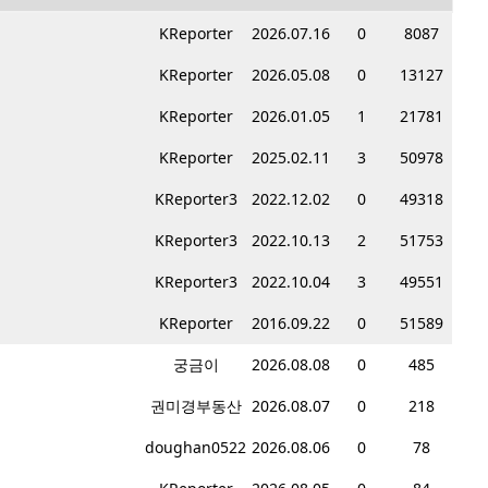
KReporter
2026.07.16
0
8087
KReporter
2026.05.08
0
13127
KReporter
2026.01.05
1
21781
KReporter
2025.02.11
3
50978
KReporter3
2022.12.02
0
49318
KReporter3
2022.10.13
2
51753
KReporter3
2022.10.04
3
49551
KReporter
2016.09.22
0
51589
궁금이
2026.08.08
0
485
권미경부동산
2026.08.07
0
218
doughan0522
2026.08.06
0
78