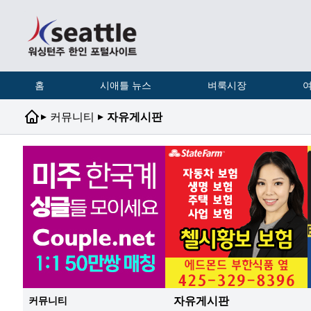
홈
시애틀 뉴스
벼룩시장
여
▸
▸
커뮤니티
자유게시판
자유게시판
커뮤니티