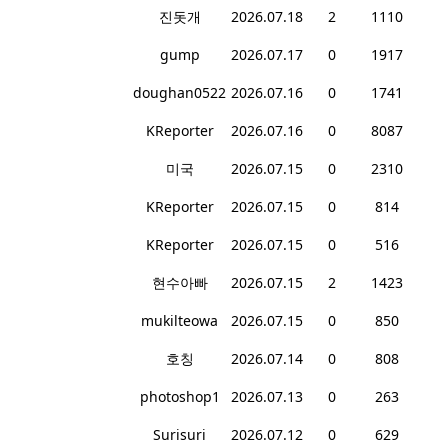
진돗개
2026.07.18
2
1110
gump
2026.07.17
0
1917
doughan0522
2026.07.16
0
1741
KReporter
2026.07.16
0
8087
미국
2026.07.15
0
2310
KReporter
2026.07.15
0
814
KReporter
2026.07.15
0
516
현수아빠
2026.07.15
2
1423
mukilteowa
2026.07.15
0
850
호칭
2026.07.14
0
808
photoshop1
2026.07.13
0
263
Surisuri
2026.07.12
0
629