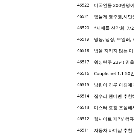
46522
미국인들 200만명
46521
힘들게 영주권,시민권
46520
*시애틀 산악회, 7/22/
46519
냉동, 냉장, 보일러, 
46518
법을 지키지 않는 
46517
워싱턴주 23년! 믿을 
46516
Couple.net 1:
46515
남편이 하루 아침에
46514
집수리 핸디맨 추천
46513
미스터 호칭 조심해서.
46512
웹사이트 제작/ 컴퓨
46511
자동차 바디샵 추천