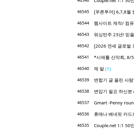
46546
Couple.net 1:
46545
[푸른투어] 6,7,8
46544
웹사이트 제작/ 컴퓨
46543
워싱턴주 23년! 믿을 
46542
[2026 연세 글로벌 
46541
*시애틀 산악회, 8/5/
46540
제 발
(1)
46539
변합기 글 올린 사
46538
변압기 필요 하신분 (2
46537
Gmart -Penny roun
46536
휴매나 베네핏 카드
46535
Couple.net 1: