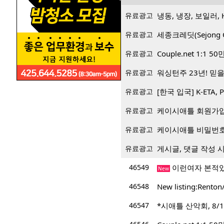
유료광고
냉동, 냉장, 보일러, 
유료광고
세종크레딧(Sejong 
유료광고
Couple.net 1:
유료광고
워싱턴주 23년! 믿을 
유료광고
[한국 입국] K-ETA, 
유료광고
케이시애틀 회원가입 
유료광고
케이시애틀 비밀번호
유료광고
게시글, 댓글 작성 
46549
이런여자 본적
New
46548
New listing:R
46547
*시애틀 산악회, 8/12