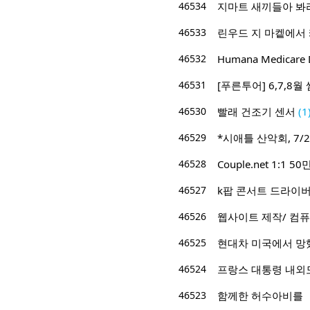
46534
지마트 새끼들아 봐라
46533
린우드 지 마켙에서
46532
Humana Medicare D
46531
[푸른투어] 6,7,8
46530
빨래 건조기 센서
(1
46529
*시애틀 산악회, 7/2
46528
Couple.net 1:
46527
k팝 콘서트 드라이버
46526
웹사이트 제작/ 컴퓨
46525
현대차 미국에서 망
46524
프랑스 대통령 내외
46523
함께한 허수아비를