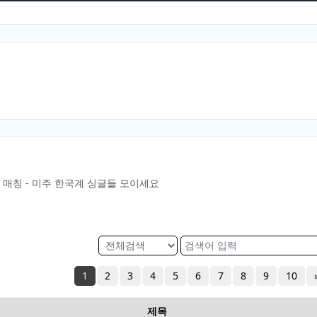
글로벌 매칭 - 미주 한국계 싱글들 모이세요
1
2
3
4
5
6
7
8
9
10
제목