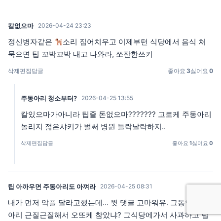
칼없으마
2026-04-24 23:23
정신병자같은
소리 집어치우고 이제부턴 식당에서 음식 처
묵으면 팁 꼬박꼬박 내고 나와라, 쪼잔한쓰키
삭제
편집
답글
좋아요
3
싫어요
0
주동아리 청소부터?
2026-04-25 13:55
칼있으마가아니라 팁줄 돈없으마??????? 고로케 주동아리
놀리지 젊은샤키가 벌써 병원 들락날락하지..
삭제
편집
답글
좋아요
1
싫어요
0
팁 아까우면 주동아리도 아껴라
2026-04-25 08:31
내가 먼저 악플 달라고했는데... 윗 댓글 고마워유. 그동안 주동
아리 근질근질해서 오또케 참았냐? 그식당에가서 사과하고 팁