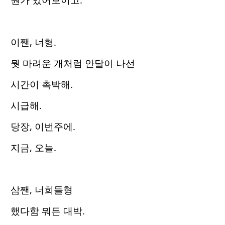
이짼, 너형.
뭣 마려운 개처럼 안달이 나선
시간이 촉박해.
시급해.
당장, 이번주에.
지금, 오늘.
삼짼, 너희들형
했다함 뭐든 대박.