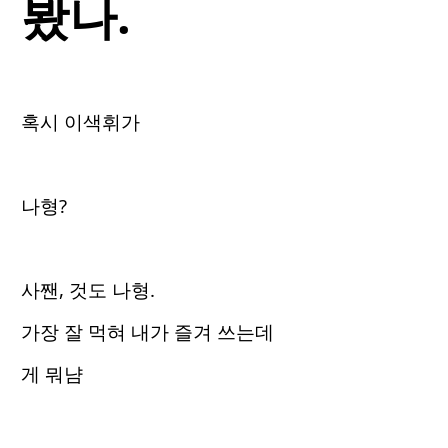
봤나.
혹시 이색휘가
나형?
사짼, 것도 나형.
가장 잘 먹혀 내가 즐겨 쓰는데
게 뭐냠