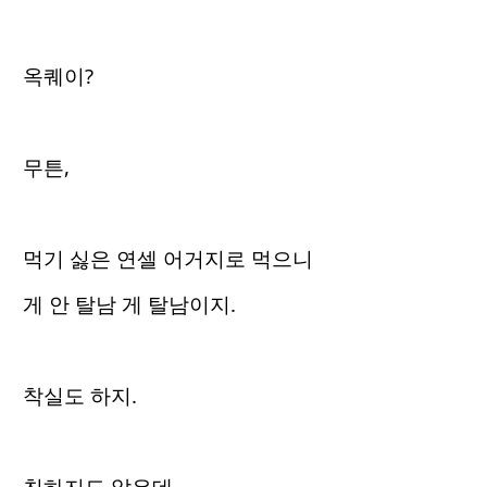
옥퀘이?
무튼,
먹기 싫은 연셀 어거지로 먹으니
게 안 탈남 게 탈남이지.
착실도 하지.
친하지도 않은데