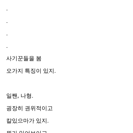
.
.
.
.
사기꾼들을 봄
오가지 특징이 있지.
일짼, 나형.
굉장히 권위적이고
칼있으마가 있지.
뭔가 있어보이고.