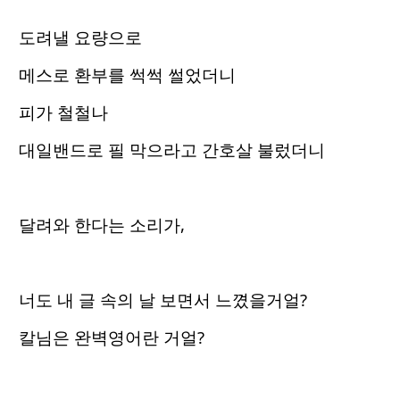
도려낼 요량으로
메스로 환부를 썩썩 썰었더니
피가 철철나
대일밴드로 필 막으라고 간호살 불렀더니
달려와 한다는 소리가,
너도 내 글 속의 날 보면서 느꼈을거얼?
칼님은 완벽영어란 거얼?