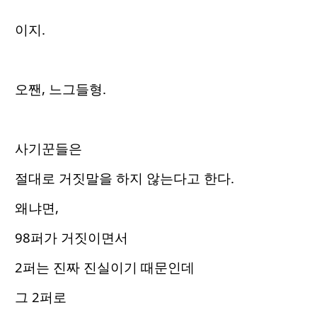
이지.
오짼, 느그들형.
사기꾼들은
절대로 거짓말을 하지 않는다고 한다.
왜냐면,
98퍼가 거짓이면서
2퍼는 진짜 진실이기 때문인데
그 2퍼로