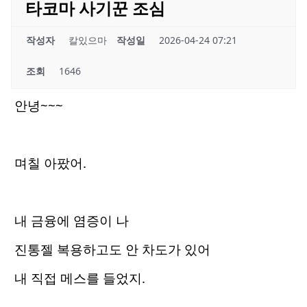
타코마 사기꾼 조심
작성자
칼있으마
작성일
2026-04-24 07:21
조회
1646
안녕~~~
며칠 아팠어.
내 금융에 염증이 나
진통젤 복용하고도 안 차도가 있어
내 직접 메스를 들었지.