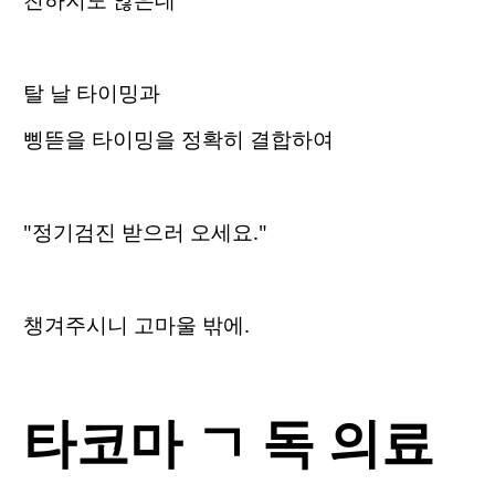
탈 날 타이밍과
삥뜯을 타이밍을 정확히 결합하여
"정기검진 받으러 오세요."
챙겨주시니 고마울 밖에.
타코마 ㄱ 독 의료