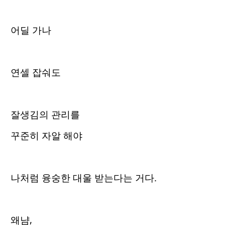
어딜 가나
연셀 잡숴도
잘생김의 관리를
꾸준히 자알 해야
나처럼 융숭한 대울 받는다는 거다.
왜냠,