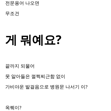
전문용어 나오면
무조건
게 뭐예요?
끝까지 되물어
못 알아들은 껄쩍찌근함 없이
가비야운 발걸음으로 병원문 나서기 이?
옥퀘이?