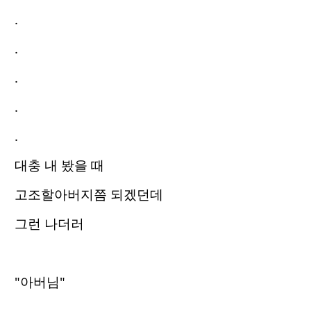
.
.
.
.
.
대충 내 봤을 때
고조할아버지쯤 되겠던데
그런 나더러
"아버님"