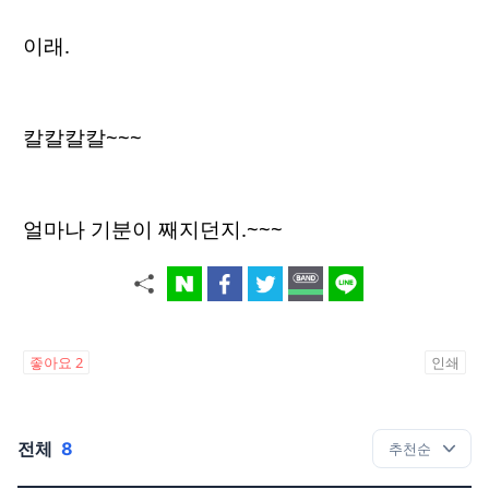
이래.
칼칼칼칼~~~
얼마나 기분이 째지던지.~~~
좋아요
2
인쇄
전체
8