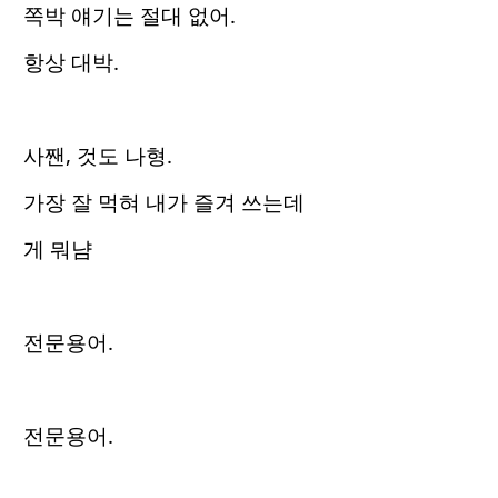
쪽박 얘기는 절대 없어.
항상 대박.
사짼, 것도 나형.
가장 잘 먹혀 내가 즐겨 쓰는데
게 뭐냠
전문용어.
전문용어.