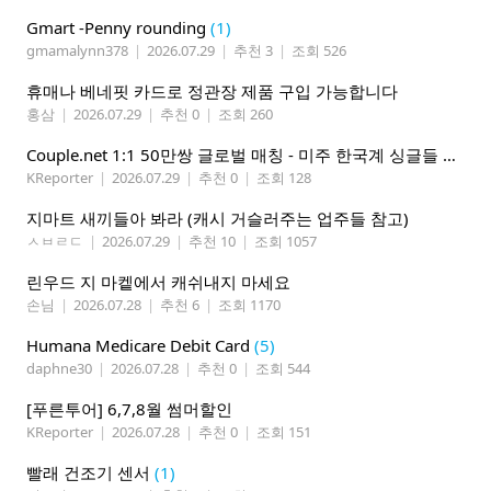
Gmart -Penny rounding
(1)
gmamalynn378
|
2026.07.29
|
추천 3
|
조회 526
휴매나 베네핏 카드로 정관장 제품 구입 가능합니다
홍삼
|
2026.07.29
|
추천 0
|
조회 260
Couple.net 1:1 50만쌍 글로벌 매칭 - 미주 한국계 싱글들 모이세요
KReporter
|
2026.07.29
|
추천 0
|
조회 128
지마트 새끼들아 봐라 (캐시 거슬러주는 업주들 참고)
ㅅㅂㄹㄷ
|
2026.07.29
|
추천 10
|
조회 1057
린우드 지 마켙에서 캐쉬내지 마세요
손님
|
2026.07.28
|
추천 6
|
조회 1170
Humana Medicare Debit Card
(5)
daphne30
|
2026.07.28
|
추천 0
|
조회 544
[푸른투어] 6,7,8월 썸머할인
KReporter
|
2026.07.28
|
추천 0
|
조회 151
빨래 건조기 센서
(1)