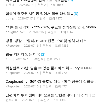
진돗개
|
2026.07.18
|
추천 2
|
조회 1066
힘들게 영주권,시민권 얻어서 결국 양심을 ..
(3)
gump
|
2026.07.17
|
추천 0
|
조회 1875
*시애틀 산악회, 7/22/2026, 수요일 정기산행 안내, Skyline Trail Loop(Mt. Rainier)*
doughan0522
|
2026.07.16
|
추천 0
|
조회 1662
냉동, 냉장, 보일러, Heater 전문, 수리및 설치 서비스
KReporter
|
2026.07.16
|
추천 0
|
조회 7835
법을 지키지 않는 미국
(2)
미국
|
2026.07.15
|
추천 0
|
조회 2227
워싱턴주 23년! 믿을 수 있는 풀서비스 치과, btyDENTAL
KReporter
|
2026.07.15
|
추천 0
|
조회 770
Couple.net 1:1 50만쌍 글로벌 매칭 - 미주 한국계 싱글들 모이세요
KReporter
|
2026.07.15
|
추천 0
|
조회 477
남편이 하루 아침에 레이오프를 당했습니다 | 미국 빅테크의 현실
현수아빠
|
2026.07.15
|
추천 2
|
조회 1369