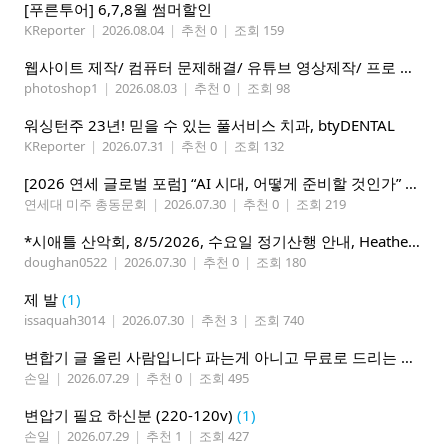
[푸른투어] 6,7,8월 썸머할인
KReporter
|
2026.08.04
|
추천 0
|
조회 159
웹사이트 제작/ 컴퓨터 문제해결/ 유튜브 영상제작/ 프로 사진촬영
photoshop1
|
2026.08.03
|
추천 0
|
조회 98
워싱턴주 23년! 믿을 수 있는 풀서비스 치과, btyDENTAL
KReporter
|
2026.07.31
|
추천 0
|
조회 132
[2026 연세 글로벌 포럼] “AI 시대, 어떻게 준비할 것인가” 8월 7-10일 벨뷰 개최
연세대 미주 총동문회
|
2026.07.30
|
추천 0
|
조회 219
*시애틀 산악회, 8/5/2026, 수요일 정기산행 안내, Heather Lake*
doughan0522
|
2026.07.30
|
추천 0
|
조회 180
제 발
(1)
issaquah3014
|
2026.07.30
|
추천 3
|
조회 740
변합기 글 올린 사람입니다 파는게 아니고 무료로 드리는 겁니다 필요하신분 연락처 남겨주시면 됩니다
손일
|
2026.07.29
|
추천 0
|
조회 495
변압기 필요 하신분 (220-120v)
(1)
손일
|
2026.07.29
|
추천 1
|
조회 427