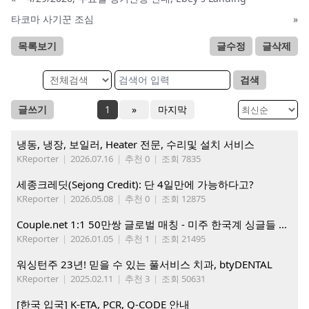
타코마 사기꾼 조심
»
목록보기
글수정
글삭제
검색
글쓰기
1
»
마지막
냉동, 냉장, 보일러, Heater 전문, 수리및 설치 서비스
KReporter
|
2026.07.16
|
추천 0
|
조회 7835
세종크레딧(Sejong Credit): 단 4일만에 가능하다고?
KReporter
|
2026.05.08
|
추천 0
|
조회 12875
Couple.net 1:1 50만쌍 글로벌 매칭 - 미주 한국계 싱글들 모이세요
KReporter
|
2026.01.05
|
추천 1
|
조회 21495
워싱턴주 23년! 믿을 수 있는 풀서비스 치과, btyDENTAL
KReporter
|
2025.02.11
|
추천 3
|
조회 50631
[한국 입국] K-ETA, PCR, Q-CODE 안내