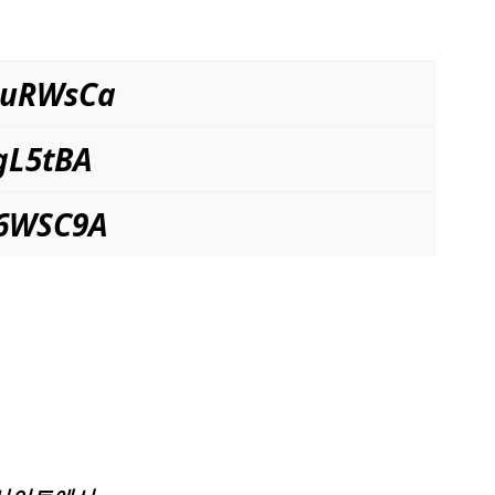
kuRWsCa
gL5tBA
k6WSC9A