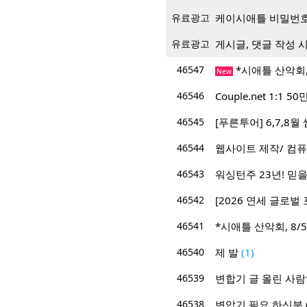
유료광고
케이시애틀 비밀번호
유료광고
게시글, 댓글 작성 
46547
*시애틀 산악회, 8
New
46546
Couple.net 1:
46545
[푸른투어] 6,7,8
46544
웹사이트 제작/ 컴퓨
46543
워싱턴주 23년! 믿을 
46542
[2026 연세 글로벌 
46541
*시애틀 산악회, 8/5/
46540
제 발
(1)
46539
변합기 글 올린 사
46538
변압기 필요 하신분 (2