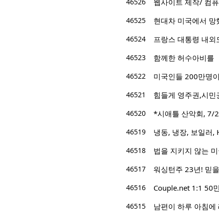
46526
웹사이트 제작/ 컴퓨
46525
현대차 미국에서 망
46524
프랑스 대통령 내외
46523
함께한 허수아비를
46522
미국인들 200만명
46521
힘들게 영주권,시민권
46520
*시애틀 산악회, 7/22/
46519
냉동, 냉장, 보일러, 
46518
법을 지키지 않는 
46517
워싱턴주 23년! 믿을 
46516
Couple.net 1:
46515
남편이 하루 아침에