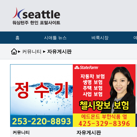
홈
시애틀 뉴스
벼룩시장
여
▸
▸
커뮤니티
자유게시판
자유게시판
커뮤니티