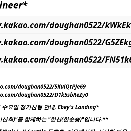
ineer
*
ory.kakao.com/doughan0522/kWkE
ry.kakao.com/doughan0522/G5ZEk
ory.kakao.com/doughan0522/FN51
kao.com/doughan0522/5KuiQtPJe69
kao.com/doughan0522/D1k5sbReZy0
회 수요일 정기산행 안내, Ebey's Landing*
산회)"를 함께하는 "한산(한순승)"입니다.**