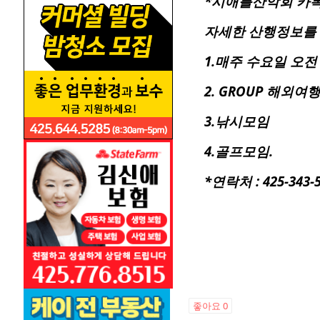
*시애틀산악회 카톡방
자세한 산행정보를
1.매주 수요일 오전
2. GROUP 해외여
3.낚시모임
4.골프모임.
*연락처 : 425-343-
좋아요
0