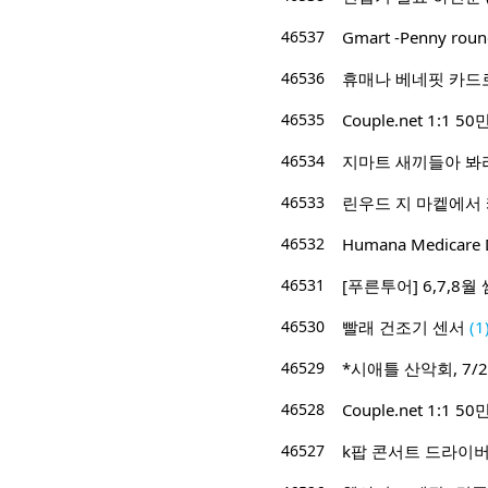
46537
Gmart -Penny roun
46536
휴매나 베네핏 카드
46535
Couple.net 1:
46534
지마트 새끼들아 봐라
46533
린우드 지 마켙에서
46532
Humana Medicare D
46531
[푸른투어] 6,7,8
46530
빨래 건조기 센서
(1
46529
*시애틀 산악회, 7/2
46528
Couple.net 1:
46527
k팝 콘서트 드라이버