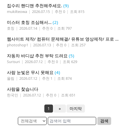
집수리 핸디맨 추천해주세요.
(9)
mukilteowa
|
2026.07.15
|
추천 0
|
조회 815
미스터 호칭 조심해서...
(2)
호칭
|
2026.07.14
|
추천 0
|
조회 797
웹사이트 제작/ 컴퓨터 문제해결/ 유튜브 영상제작/ 프로 사진촬영
photoshop1
|
2026.07.13
|
추천 0
|
조회 257
자동차 바디샵 추천 부탁 드려요
(5)
Surisuri
|
2026.07.12
|
추천 0
|
조회 629
사람 눈빛은 무시 못해요
(4)
올림
|
2026.07.12
|
추천 1
|
조회 874
사람을 찿습니다
한국인
|
2026.07.12
|
추천 0
|
조회 651
1
»
마지막
검색