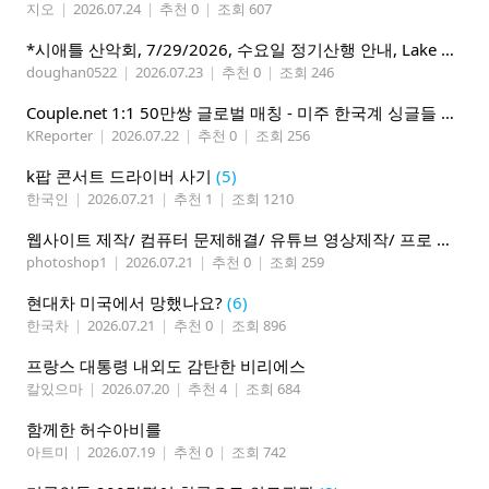
지오
|
2026.07.24
|
추천 0
|
조회 607
*시애틀 산악회, 7/29/2026, 수요일 정기산행 안내, Lake 22*
doughan0522
|
2026.07.23
|
추천 0
|
조회 246
Couple.net 1:1 50만쌍 글로벌 매칭 - 미주 한국계 싱글들 모이세요
KReporter
|
2026.07.22
|
추천 0
|
조회 256
k팝 콘서트 드라이버 사기
(5)
한국인
|
2026.07.21
|
추천 1
|
조회 1210
웹사이트 제작/ 컴퓨터 문제해결/ 유튜브 영상제작/ 프로 사진촬영
photoshop1
|
2026.07.21
|
추천 0
|
조회 259
현대차 미국에서 망했나요?
(6)
한국차
|
2026.07.21
|
추천 0
|
조회 896
프랑스 대통령 내외도 감탄한 비리에스
칼있으마
|
2026.07.20
|
추천 4
|
조회 684
함께한 허수아비를
아트미
|
2026.07.19
|
추천 0
|
조회 742