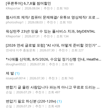
[푸른투어] 6,7,8월 썸머할인
KReporter
|
2026.08.04
|
추천 0
|
조회 163
웹사이트 제작/ 컴퓨터 문제해결/ 유튜브 영상제작/ 프로 사진촬영
photoshop1
|
2026.08.03
|
추천 0
|
조회 103
워싱턴주 23년! 믿을 수 있는 풀서비스 치과, btyDENTAL
KReporter
|
2026.07.31
|
추천 0
|
조회 134
[2026 연세 글로벌 포럼] “AI 시대, 어떻게 준비할 것인가” 8월 7-10일 벨뷰 개최
연세대 미주 총동문회
|
2026.07.30
|
추천 0
|
조회 227
*시애틀 산악회, 8/5/2026, 수요일 정기산행 안내, Heather Lake*
doughan0522
|
2026.07.30
|
추천 0
|
조회 181
제 발
(1)
issaquah3014
|
2026.07.30
|
추천 3
|
조회 743
변합기 글 올린 사람입니다 파는게 아니고 무료로 드리는 겁니다 필요하신분 연락처 남겨주시면 됩니다
손일
|
2026.07.29
|
추천 0
|
조회 497
변압기 필요 하신분 (220-120v)
(1)
손일
|
2026.07.29
|
추천 1
|
조회 428