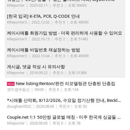
KReporter
|
2025.02.11
|
추천 3
|
조회 50693
[한국 입국] K-ETA, PCR, Q-CODE 안내
KReporter3
|
2022.12.02
|
추천 0
|
조회 49090
케이시애틀 회원가입 방법 - 더욱 편리하게 사용할 수 있어요
KReporter3
|
2022.10.13
|
추천 2
|
조회 51481
케이시애틀 비밀번호 재설정하는 방법
KReporter3
|
2022.10.04
|
추천 3
|
조회 49309
게시글, 댓글 작성 시 유의사항
KReporter
|
2016.09.22
|
추천 0
|
조회 51369
New listing:Renton/완전 리모델링관 단층된 단층집
New
권미경부동산
|
09:09
|
추천 0
|
조회 134
*시애틀 산악회, 8/12/2026, 수요일 정기산행 안내, Beckler Peak*
doughan0522
|
2026.08.06
|
추천 0
|
조회 50
Couple.net 1:1 50만쌍 글로벌 매칭 - 미주 한국계 싱글들 모이세요
KReporter
|
2026.08.05
|
추천 0
|
조회 78