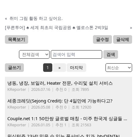
«
취미 그림 활동 하고 싶어요.
[푸른투어] ♣ 세계 최초의 국립공원 ♣ 옐로스톤 2박3일
»
목록보기
글수정
글삭제
검색
글쓰기
1
»
마지막
냉동, 냉장, 보일러, Heater 전문, 수리및 설치 서비스
KReporter
|
2026.07.16
|
추천 0
|
조회 7895
세종크레딧(Sejong Credit): 단 4일만에 가능하다고?
KReporter
|
2026.05.08
|
추천 0
|
조회 12920
Couple.net 1:1 50만쌍 글로벌 매칭 - 미주 한국계 싱글들 모이세요
KReporter
|
2026.01.05
|
추천 1
|
조회 21563
워싱턴주 23년! 믿을 수 있는 풀서비스 치과, btyDENTAL