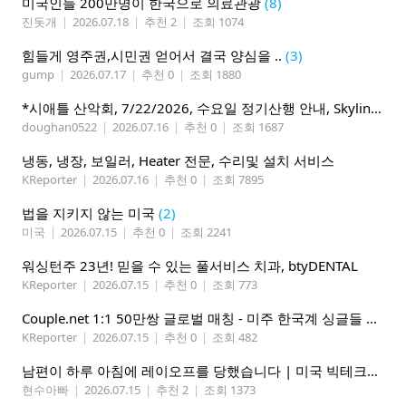
미국인들 200만명이 한국으로 의료관광
(8)
진돗개
|
2026.07.18
|
추천 2
|
조회 1074
힘들게 영주권,시민권 얻어서 결국 양심을 ..
(3)
gump
|
2026.07.17
|
추천 0
|
조회 1880
*시애틀 산악회, 7/22/2026, 수요일 정기산행 안내, Skyline Trail Loop(Mt. Rainier)*
doughan0522
|
2026.07.16
|
추천 0
|
조회 1687
냉동, 냉장, 보일러, Heater 전문, 수리및 설치 서비스
KReporter
|
2026.07.16
|
추천 0
|
조회 7895
법을 지키지 않는 미국
(2)
미국
|
2026.07.15
|
추천 0
|
조회 2241
워싱턴주 23년! 믿을 수 있는 풀서비스 치과, btyDENTAL
KReporter
|
2026.07.15
|
추천 0
|
조회 773
Couple.net 1:1 50만쌍 글로벌 매칭 - 미주 한국계 싱글들 모이세요
KReporter
|
2026.07.15
|
추천 0
|
조회 482
남편이 하루 아침에 레이오프를 당했습니다 | 미국 빅테크의 현실
현수아빠
|
2026.07.15
|
추천 2
|
조회 1373