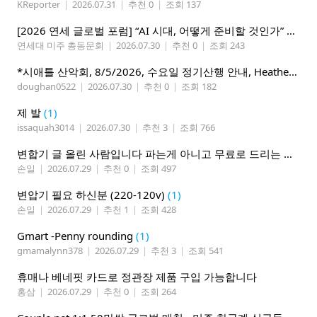
KReporter
|
2026.07.31
|
추천 0
|
조회 137
[2026 연세 글로벌 포럼] “AI 시대, 어떻게 준비할 것인가” 8월 7-10일 벨뷰 개최
연세대 미주 총동문회
|
2026.07.30
|
추천 0
|
조회 243
*시애틀 산악회, 8/5/2026, 수요일 정기산행 안내, Heather Lake*
doughan0522
|
2026.07.30
|
추천 0
|
조회 182
제 발
(1)
issaquah3014
|
2026.07.30
|
추천 3
|
조회 766
변합기 글 올린 사람입니다 파는게 아니고 무료로 드리는 겁니다 필요하신분 연락처 남겨주시면 됩니다
손일
|
2026.07.29
|
추천 0
|
조회 497
변압기 필요 하신분 (220-120v)
(1)
손일
|
2026.07.29
|
추천 1
|
조회 428
Gmart -Penny rounding
(1)
gmamalynn378
|
2026.07.29
|
추천 3
|
조회 541
휴매나 베네핏 카드로 정관장 제품 구입 가능합니다
홍삼
|
2026.07.29
|
추천 0
|
조회 264