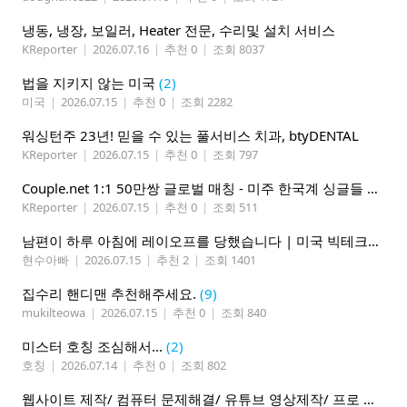
냉동, 냉장, 보일러, Heater 전문, 수리및 설치 서비스
KReporter
|
2026.07.16
|
추천 0
|
조회 8037
법을 지키지 않는 미국
(2)
미국
|
2026.07.15
|
추천 0
|
조회 2282
워싱턴주 23년! 믿을 수 있는 풀서비스 치과, btyDENTAL
KReporter
|
2026.07.15
|
추천 0
|
조회 797
Couple.net 1:1 50만쌍 글로벌 매칭 - 미주 한국계 싱글들 모이세요
KReporter
|
2026.07.15
|
추천 0
|
조회 511
남편이 하루 아침에 레이오프를 당했습니다 | 미국 빅테크의 현실
현수아빠
|
2026.07.15
|
추천 2
|
조회 1401
집수리 핸디맨 추천해주세요.
(9)
mukilteowa
|
2026.07.15
|
추천 0
|
조회 840
미스터 호칭 조심해서...
(2)
호칭
|
2026.07.14
|
추천 0
|
조회 802
웹사이트 제작/ 컴퓨터 문제해결/ 유튜브 영상제작/ 프로 사진촬영