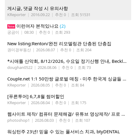
게시글, 댓글 작성 시 유의사항
KReporter
|
2016.09.22
|
추천 0
|
조회 51531
이런여자 본적있나요
(2)
New
궁금이
|
08:30
|
추천 0
|
조회 293
New listing:Renton/완전 리모델링관 단층된 단층집
권미경부동산
|
2026.08.07
|
추천 0
|
조회 204
*시애틀 산악회, 8/12/2026, 수요일 정기산행 안내, Beckler Peak*
doughan0522
|
2026.08.06
|
추천 0
|
조회 73
Couple.net 1:1 50만쌍 글로벌 매칭 - 미주 한국계 싱글들 모이세요
KReporter
|
2026.08.05
|
추천 0
|
조회 84
[푸른투어] 6,7,8월 썸머할인
KReporter
|
2026.08.04
|
추천 0
|
조회 175
웹사이트 제작/ 컴퓨터 문제해결/ 유튜브 영상제작/ 프로 사진촬영
photoshop1
|
2026.08.03
|
추천 0
|
조회 107
워싱턴주 23년! 믿을 수 있는 풀서비스 치과, btyDENTAL