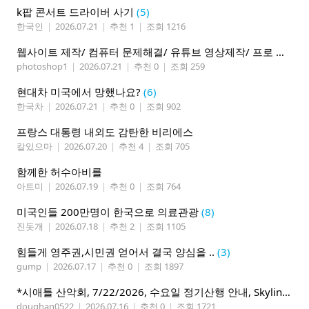
k팝 콘서트 드라이버 사기
(5)
한국인
|
2026.07.21
|
추천 1
|
조회 1216
웹사이트 제작/ 컴퓨터 문제해결/ 유튜브 영상제작/ 프로 사진촬영
photoshop1
|
2026.07.21
|
추천 0
|
조회 259
현대차 미국에서 망했나요?
(6)
한국차
|
2026.07.21
|
추천 0
|
조회 902
프랑스 대통령 내외도 감탄한 비리에스
칼있으마
|
2026.07.20
|
추천 4
|
조회 705
함께한 허수아비를
아트미
|
2026.07.19
|
추천 0
|
조회 764
미국인들 200만명이 한국으로 의료관광
(8)
진돗개
|
2026.07.18
|
추천 2
|
조회 1105
힘들게 영주권,시민권 얻어서 결국 양심을 ..
(3)
gump
|
2026.07.17
|
추천 0
|
조회 1897
*시애틀 산악회, 7/22/2026, 수요일 정기산행 안내, Skyline Trail Loop(Mt. Rainier)*
doughan0522
|
2026.07.16
|
추천 0
|
조회 1721