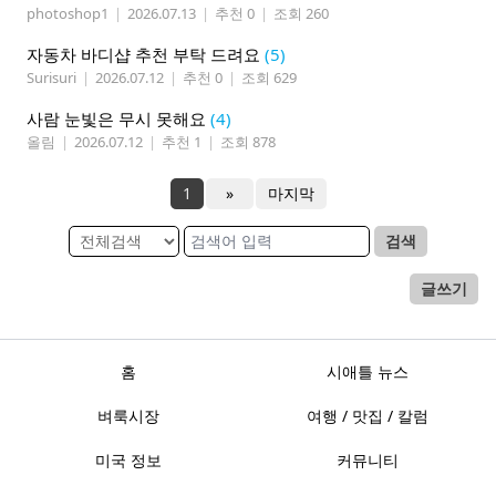
photoshop1
|
2026.07.13
|
추천 0
|
조회 260
자동차 바디샵 추천 부탁 드려요
(5)
Surisuri
|
2026.07.12
|
추천 0
|
조회 629
사람 눈빛은 무시 못해요
(4)
올림
|
2026.07.12
|
추천 1
|
조회 878
1
»
마지막
검색
글쓰기
홈
시애틀 뉴스
벼룩시장
여행 / 맛집 / 칼럼
미국 정보
커뮤니티