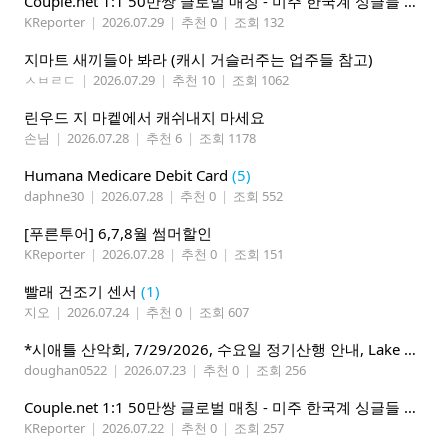
Couple.net 1:1 50만쌍 글로벌 매칭 - 미주 한국계 싱글들 모이세요
KReporter
|
2026.07.29
|
추천 0
|
조회 132
지마트 새끼들아 봐라 (캐시 거슬러주는 업주들 참고)
ㅅㅂㄹㄷ
|
2026.07.29
|
추천 10
|
조회 1062
린우드 지 마켙에서 캐쉬내지 마세요
손님
|
2026.07.28
|
추천 6
|
조회 1178
Humana Medicare Debit Card
(5)
daphne30
|
2026.07.28
|
추천 0
|
조회 552
[푸른투어] 6,7,8월 썸머할인
KReporter
|
2026.07.28
|
추천 0
|
조회 151
빨래 건조기 센서
(1)
지오
|
2026.07.24
|
추천 0
|
조회 607
*시애틀 산악회, 7/29/2026, 수요일 정기산행 안내, Lake 22*
doughan0522
|
2026.07.23
|
추천 0
|
조회 256
Couple.net 1:1 50만쌍 글로벌 매칭 - 미주 한국계 싱글들 모이세요
KReporter
|
2026.07.22
|
추천 0
|
조회 257