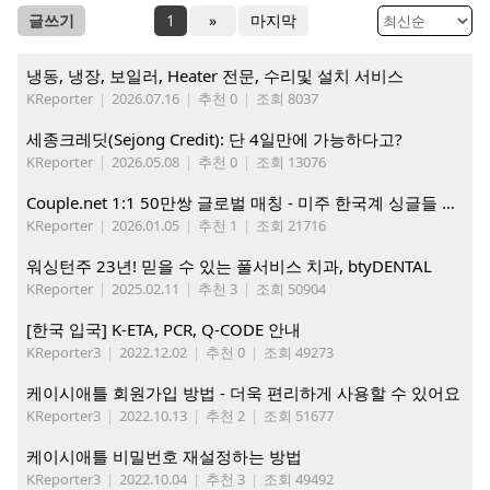
글쓰기
1
»
마지막
냉동, 냉장, 보일러, Heater 전문, 수리및 설치 서비스
KReporter
|
2026.07.16
|
추천 0
|
조회 8037
세종크레딧(Sejong Credit): 단 4일만에 가능하다고?
KReporter
|
2026.05.08
|
추천 0
|
조회 13076
Couple.net 1:1 50만쌍 글로벌 매칭 - 미주 한국계 싱글들 모이세요
KReporter
|
2026.01.05
|
추천 1
|
조회 21716
워싱턴주 23년! 믿을 수 있는 풀서비스 치과, btyDENTAL
KReporter
|
2025.02.11
|
추천 3
|
조회 50904
[한국 입국] K-ETA, PCR, Q-CODE 안내
KReporter3
|
2022.12.02
|
추천 0
|
조회 49273
케이시애틀 회원가입 방법 - 더욱 편리하게 사용할 수 있어요
KReporter3
|
2022.10.13
|
추천 2
|
조회 51677
케이시애틀 비밀번호 재설정하는 방법
KReporter3
|
2022.10.04
|
추천 3
|
조회 49492