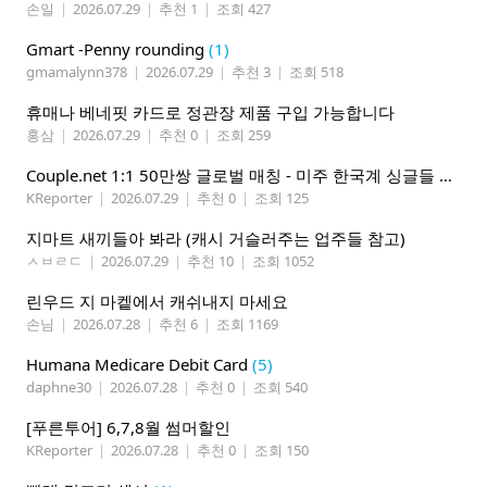
손일
|
2026.07.29
|
추천 1
|
조회 427
Gmart -Penny rounding
(1)
gmamalynn378
|
2026.07.29
|
추천 3
|
조회 518
휴매나 베네핏 카드로 정관장 제품 구입 가능합니다
홍삼
|
2026.07.29
|
추천 0
|
조회 259
Couple.net 1:1 50만쌍 글로벌 매칭 - 미주 한국계 싱글들 모이세요
KReporter
|
2026.07.29
|
추천 0
|
조회 125
지마트 새끼들아 봐라 (캐시 거슬러주는 업주들 참고)
ㅅㅂㄹㄷ
|
2026.07.29
|
추천 10
|
조회 1052
린우드 지 마켙에서 캐쉬내지 마세요
손님
|
2026.07.28
|
추천 6
|
조회 1169
Humana Medicare Debit Card
(5)
daphne30
|
2026.07.28
|
추천 0
|
조회 540
[푸른투어] 6,7,8월 썸머할인
KReporter
|
2026.07.28
|
추천 0
|
조회 150