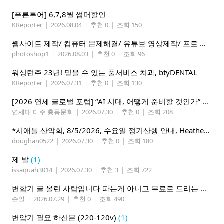
[푸른투어] 6,7,8월 썸머할인
KReporter
|
2026.08.04
|
추천 0
|
조회 150
웹사이트 제작/ 컴퓨터 문제해결/ 유튜브 영상제작/ 프로 사진촬영
photoshop1
|
2026.08.03
|
추천 0
|
조회 96
워싱턴주 23년! 믿을 수 있는 풀서비스 치과, btyDENTAL
KReporter
|
2026.07.31
|
추천 0
|
조회 130
[2026 연세 글로벌 포럼] “AI 시대, 어떻게 준비할 것인가” 8월 7-10일 벨뷰 개최
연세대 미주 총동문회
|
2026.07.30
|
추천 0
|
조회 208
*시애틀 산악회, 8/5/2026, 수요일 정기산행 안내, Heather Lake*
doughan0522
|
2026.07.30
|
추천 0
|
조회 180
제 발
(1)
issaquah3014
|
2026.07.30
|
추천 3
|
조회 722
변합기 글 올린 사람입니다 파는게 아니고 무료로 드리는 겁니다 필요하신분 연락처 남겨주시면 됩니다
손일
|
2026.07.29
|
추천 0
|
조회 490
변압기 필요 하신분 (220-120v)
(1)