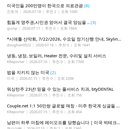
미국인들 200만명이 한국으로 의료관광
(8)
진돗개
|
2026.07.18
|
추천 2
|
조회 1045
힘들게 영주권,시민권 얻어서 결국 양심을 ..
(3)
gump
|
2026.07.17
|
추천 0
|
조회 1864
*시애틀 산악회, 7/22/2026, 수요일 정기산행 안내, Skyline Trail Loop(Mt. Rainier)*
doughan0522
|
2026.07.16
|
추천 0
|
조회 1641
냉동, 냉장, 보일러, Heater 전문, 수리및 설치 서비스
KReporter
|
2026.07.16
|
추천 0
|
조회 7700
법을 지키지 않는 미국
(2)
미국
|
2026.07.15
|
추천 0
|
조회 2206
워싱턴주 23년! 믿을 수 있는 풀서비스 치과, btyDENTAL
KReporter
|
2026.07.15
|
추천 0
|
조회 756
Couple.net 1:1 50만쌍 글로벌 매칭 - 미주 한국계 싱글들 모이세요
KReporter
|
2026.07.15
|
추천 0
|
조회 454
남편이 하루 아침에 레이오프를 당했습니다 | 미국 빅테크의 현실
현수아빠
|
2026.07.15
|
추천 2
|
조회 1360