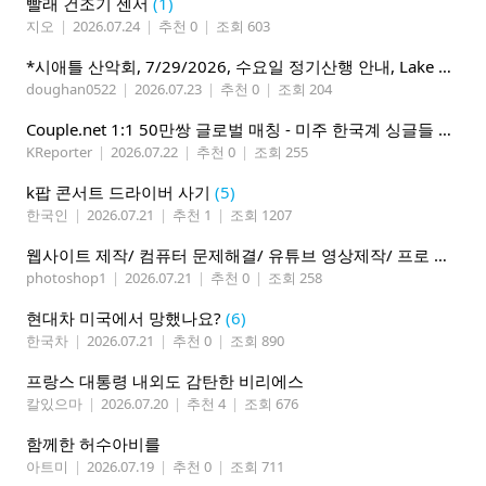
빨래 건조기 센서
(1)
지오
|
2026.07.24
|
추천 0
|
조회 603
*시애틀 산악회, 7/29/2026, 수요일 정기산행 안내, Lake 22*
doughan0522
|
2026.07.23
|
추천 0
|
조회 204
Couple.net 1:1 50만쌍 글로벌 매칭 - 미주 한국계 싱글들 모이세요
KReporter
|
2026.07.22
|
추천 0
|
조회 255
k팝 콘서트 드라이버 사기
(5)
한국인
|
2026.07.21
|
추천 1
|
조회 1207
웹사이트 제작/ 컴퓨터 문제해결/ 유튜브 영상제작/ 프로 사진촬영
photoshop1
|
2026.07.21
|
추천 0
|
조회 258
현대차 미국에서 망했나요?
(6)
한국차
|
2026.07.21
|
추천 0
|
조회 890
프랑스 대통령 내외도 감탄한 비리에스
칼있으마
|
2026.07.20
|
추천 4
|
조회 676
함께한 허수아비를
아트미
|
2026.07.19
|
추천 0
|
조회 711