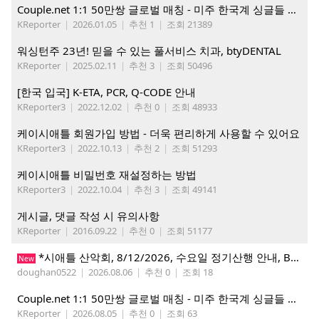
Couple.net 1:1 50만쌍 글로벌 매칭 - 미주 한국계 싱글들 모이세요
KReporter
|
2026.01.05
|
추천 1
|
조회 21389
워싱턴주 23년! 믿을 수 있는 풀서비스 치과, btyDENTAL
KReporter
|
2025.02.11
|
추천 3
|
조회 50496
[한국 입국] K-ETA, PCR, Q-CODE 안내
KReporter3
|
2022.12.02
|
추천 0
|
조회 48933
케이시애틀 회원가입 방법 - 더욱 편리하게 사용할 수 있어요
KReporter3
|
2022.10.13
|
추천 2
|
조회 51293
케이시애틀 비밀번호 재설정하는 방법
KReporter3
|
2022.10.04
|
추천 3
|
조회 49141
게시글, 댓글 작성 시 유의사항
KReporter
|
2016.09.22
|
추천 0
|
조회 51177
*시애틀 산악회, 8/12/2026, 수요일 정기산행 안내, Beckler Peak*
New
doughan0522
|
2026.08.06
|
추천 0
|
조회 18
Couple.net 1:1 50만쌍 글로벌 매칭 - 미주 한국계 싱글들 모이세요
KReporter
|
2026.08.05
|
추천 0
|
조회 63