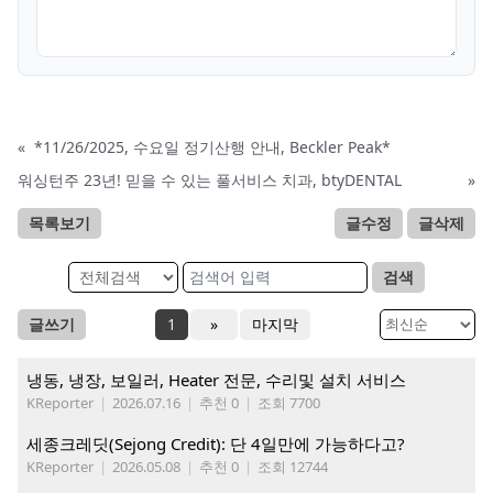
«
*11/26/2025, 수요일 정기산행 안내, Beckler Peak*
워싱턴주 23년! 믿을 수 있는 풀서비스 치과, btyDENTAL
»
목록보기
글수정
글삭제
검색
글쓰기
1
»
마지막
냉동, 냉장, 보일러, Heater 전문, 수리및 설치 서비스
KReporter
|
2026.07.16
|
추천 0
|
조회 7700
세종크레딧(Sejong Credit): 단 4일만에 가능하다고?
KReporter
|
2026.05.08
|
추천 0
|
조회 12744